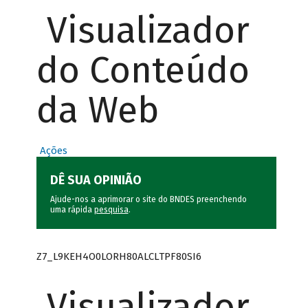
Visualizador
do Conteúdo
da Web
Ações
DÊ SUA OPINIÃO
Ajude-nos a aprimorar o site do BNDES preenchendo
uma rápida
pesquisa
.
Z7_L9KEH4O0LORH80ALCLTPF80SI6
Visualizador