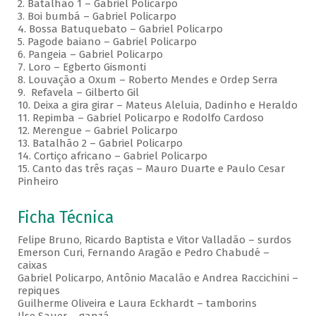
2. Batalhão 1 – Gabriel Policarpo
3. Boi bumbá – Gabriel Policarpo
4. Bossa Batuquebato – Gabriel Policarpo
5. Pagode baiano – Gabriel Policarpo
6. Pangeia – Gabriel Policarpo
7. Loro – Egberto Gismonti
8. Louvação a Oxum – Roberto Mendes e Ordep Serra
9. Refavela – Gilberto Gil
10. Deixa a gira girar – Mateus Aleluia, Dadinho e Heraldo
11. Repimba – Gabriel Policarpo e Rodolfo Cardoso
12. Merengue – Gabriel Policarpo
13. Batalhão 2 – Gabriel Policarpo
14. Cortiço africano – Gabriel Policarpo
15. Canto das três raças – Mauro Duarte e Paulo Cesar
Pinheiro
Ficha Técnica
Felipe Bruno, Ricardo Baptista e Vitor Valladão – surdos
Emerson Curi, Fernando Aragão e Pedro Chabudé –
caixas
Gabriel Policarpo, Antônio Macalão e Andrea Raccichini –
repiques
Guilherme Oliveira e Laura Eckhardt – tamborins