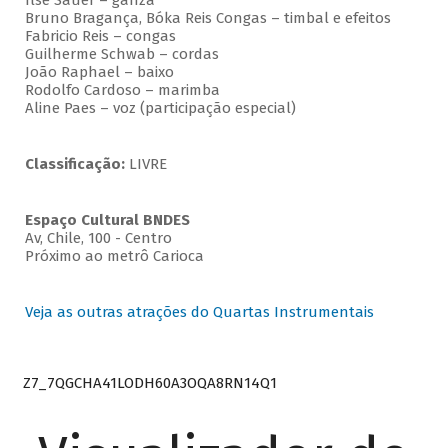
Ilse Sauer – ganzá
Bruno Bragança, Bóka Reis Congas – timbal e efeitos
Fabricio Reis – congas
Guilherme Schwab – cordas
João Raphael – baixo
Rodolfo Cardoso – marimba
Aline Paes – voz (participação especial)
Classificação:
LIVRE
Espaço Cultural BNDES
Av, Chile, 100 - Centro
Próximo ao metrô Carioca
Veja as outras atrações do Quartas Instrumentais
Z7_7QGCHA41LODH60A3OQA8RN14Q1