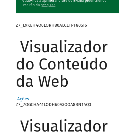
Ajude-nos a aprimorar o site do BNDES preenchendo
uma rápida
pesquisa
.
Z7_L9KEH4O0LORH80ALCLTPF80SI6
Visualizador
do Conteúdo
da Web
Ações
Z7_7QGCHA41LODH60A3OQA8RN14Q3
Visualizador