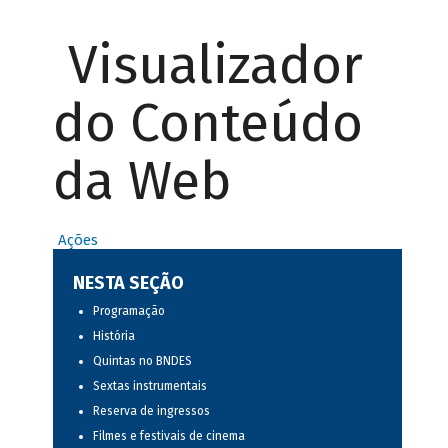
Visualizador
do Conteúdo
da Web
Ações
NESTA SEÇÃO
Programação
História
Quintas no BNDES
Sextas instrumentais
Reserva de ingressos
Filmes e festivais de cinema