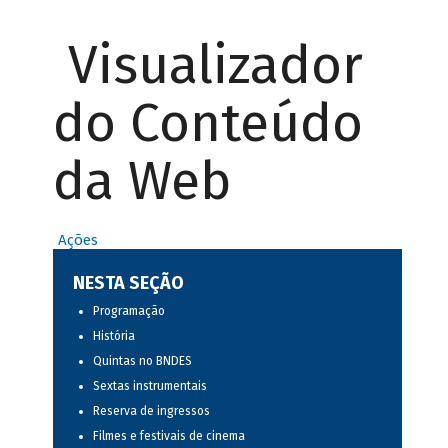
Visualizador
do Conteúdo
da Web
Ações
NESTA SEÇÃO
Programação
História
Quintas no BNDES
Sextas instrumentais
Reserva de ingressos
Filmes e festivais de cinema