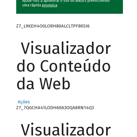
Ajude-nos a aprimorar o site do BNDES preenchendo
uma rápida
pesquisa
.
Z7_L9KEH4O0LORH80ALCLTPF80SI6
Visualizador
do Conteúdo
da Web
Ações
Z7_7QGCHA41LODH60A3OQA8RN14Q3
Visualizador