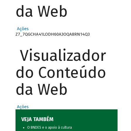
da Web
Ações
Z7_7QGCHA41LODH60A3OQA8RN14Q3
Visualizador
do Conteúdo
da Web
Ações
VEJA TAMBÉM
O BNDES e o apoio à cultura