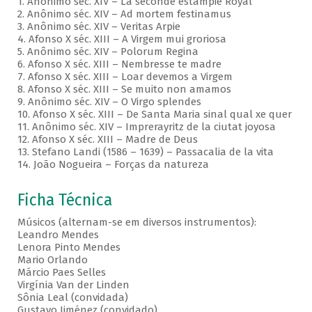
1. Anônimo séc. XIV – La seconde estampie Royal
2. Anônimo séc. XIV – Ad mortem festinamus
3. Anônimo séc. XIV – Veritas Arpie
4. Afonso X séc. XIII – A Virgem mui groriosa
5. Anônimo séc. XIV – Polorum Regina
6. Afonso X séc. XIII – Nembresse te madre
7. Afonso X séc. XIII – Loar devemos a Virgem
8. Afonso X séc. XIII – Se muito non amamos
9. Anônimo séc. XIV – O Virgo splendes
10. Afonso X séc. XIII – De Santa Maria sinal qual xe quer
11. Anônimo séc. XIV – Imprerayritz de la ciutat joyosa
12. Afonso X séc. XIII – Madre de Deus
13. Stefano Landi (1586 – 1639) – Passacalia de la vita
14. João Nogueira – Forças da natureza
Ficha Técnica
Músicos (alternam-se em diversos instrumentos):
Leandro Mendes
Lenora Pinto Mendes
Mario Orlando
Márcio Paes Selles
Virgínia Van der Linden
Sônia Leal (convidada)
Gustavo Jiménez (convidado)