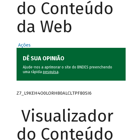
do Conteúdo
da Web
Ações
DÊ SUA OPINIÃO
Ajude-nos a aprimorar o site do BNDES preenchendo
uma rápida
pesquisa
.
Z7_L9KEH4O0LORH80ALCLTPF80SI6
Visualizador
do Conteúdo