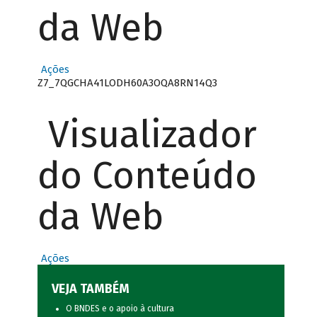
da Web
Ações
Z7_7QGCHA41LODH60A3OQA8RN14Q3
Visualizador
do Conteúdo
da Web
Ações
VEJA TAMBÉM
O BNDES e o apoio à cultura