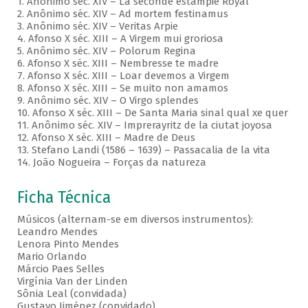
1. Anônimo séc. XIV – La seconde estampie Royal
2. Anônimo séc. XIV – Ad mortem festinamus
3. Anônimo séc. XIV – Veritas Arpie
4. Afonso X séc. XIII – A Virgem mui groriosa
5. Anônimo séc. XIV – Polorum Regina
6. Afonso X séc. XIII – Nembresse te madre
7. Afonso X séc. XIII – Loar devemos a Virgem
8. Afonso X séc. XIII – Se muito non amamos
9. Anônimo séc. XIV – O Virgo splendes
10. Afonso X séc. XIII – De Santa Maria sinal qual xe quer
11. Anônimo séc. XIV – Imprerayritz de la ciutat joyosa
12. Afonso X séc. XIII – Madre de Deus
13. Stefano Landi (1586 – 1639) – Passacalia de la vita
14. João Nogueira – Forças da natureza
Ficha Técnica
Músicos (alternam-se em diversos instrumentos):
Leandro Mendes
Lenora Pinto Mendes
Mario Orlando
Márcio Paes Selles
Virgínia Van der Linden
Sônia Leal (convidada)
Gustavo Jiménez (convidado)