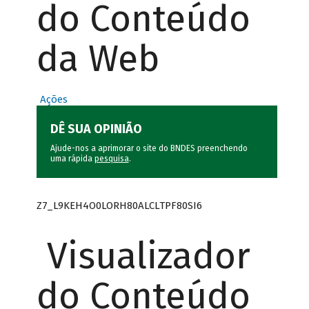
do Conteúdo
da Web
Ações
DÊ SUA OPINIÃO
Ajude-nos a aprimorar o site do BNDES preenchendo
uma rápida
pesquisa
.
Z7_L9KEH4O0LORH80ALCLTPF80SI6
Visualizador
do Conteúdo