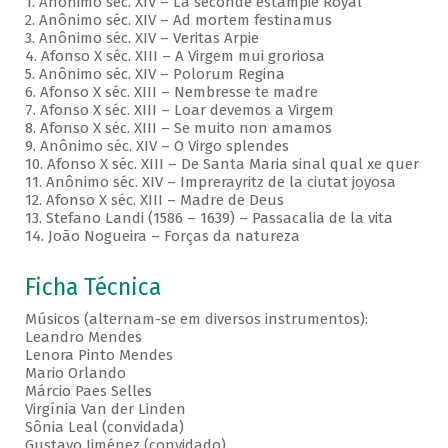
1. Anônimo séc. XIV – La seconde estampie Royal
2. Anônimo séc. XIV – Ad mortem festinamus
3. Anônimo séc. XIV – Veritas Arpie
4. Afonso X séc. XIII – A Virgem mui groriosa
5. Anônimo séc. XIV – Polorum Regina
6. Afonso X séc. XIII – Nembresse te madre
7. Afonso X séc. XIII – Loar devemos a Virgem
8. Afonso X séc. XIII – Se muito non amamos
9. Anônimo séc. XIV – O Virgo splendes
10. Afonso X séc. XIII – De Santa Maria sinal qual xe quer
11. Anônimo séc. XIV – Imprerayritz de la ciutat joyosa
12. Afonso X séc. XIII – Madre de Deus
13. Stefano Landi (1586 – 1639) – Passacalia de la vita
14. João Nogueira – Forças da natureza
Ficha Técnica
Músicos (alternam-se em diversos instrumentos):
Leandro Mendes
Lenora Pinto Mendes
Mario Orlando
Márcio Paes Selles
Virgínia Van der Linden
Sônia Leal (convidada)
Gustavo Jiménez (convidado)