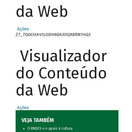
da Web
Ações
Z7_7QGCHA41LODH60A3OQA8RN14Q3
Visualizador
do Conteúdo
da Web
Ações
VEJA TAMBÉM
O BNDES e o apoio à cultura