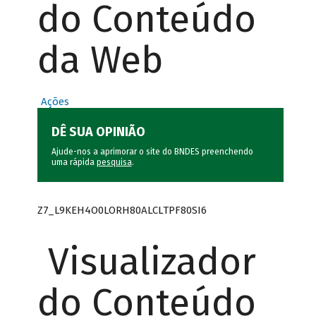
do Conteúdo
da Web
Ações
DÊ SUA OPINIÃO
Ajude-nos a aprimorar o site do BNDES preenchendo
uma rápida
pesquisa
.
Z7_L9KEH4O0LORH80ALCLTPF80SI6
Visualizador
do Conteúdo