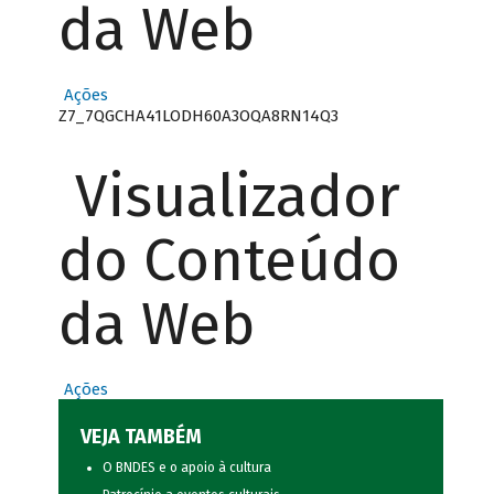
da Web
Ações
Z7_7QGCHA41LODH60A3OQA8RN14Q3
Visualizador
do Conteúdo
da Web
Ações
VEJA TAMBÉM
O BNDES e o apoio à cultura