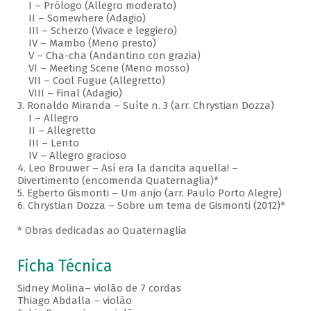
I – Prólogo (Allegro moderato)
II – Somewhere (Adagio)
III – Scherzo (Vivace e leggiero)
IV – Mambo (Meno presto)
V – Cha-cha (Andantino con grazia)
VI – Meeting Scene (Meno mosso)
VII – Cool Fugue (Allegretto)
VIII – Final (Adagio)
3. Ronaldo Miranda – Suíte n. 3 (arr. Chrystian Dozza)
I – Allegro
II – Allegretto
III – Lento
IV – Allegro gracioso
4. Leo Brouwer – Así era la dancita aquella! –
Divertimento (encomenda Quaternaglia)*
5. Egberto Gismonti – Um anjo (arr. Paulo Porto Alegre)
6. Chrystian Dozza – Sobre um tema de Gismonti (2012)*
* Obras dedicadas ao Quaternaglia
Ficha Técnica
Sidney Molina– violão de 7 cordas
Thiago Abdalla – violão