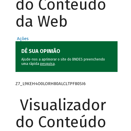
do Conteúdo
da Web
Ações
DÊ SUA OPINIÃO
Ajude-nos a aprimorar o site do BNDES preenchendo
uma rápida
pesquisa
.
Z7_L9KEH4O0LORH80ALCLTPF80SI6
Visualizador
do Conteúdo