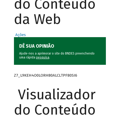
do Conteúdo
da Web
Ações
DÊ SUA OPINIÃO
Ajude-nos a aprimorar o site do BNDES preenchendo
uma rápida
pesquisa
.
Z7_L9KEH4O0LORH80ALCLTPF80SI6
Visualizador
do Conteúdo