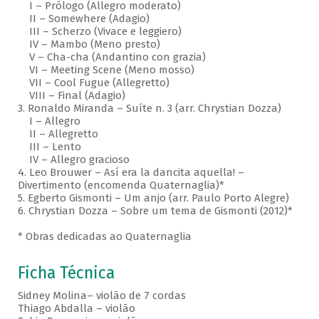
I – Prólogo (Allegro moderato)
II – Somewhere (Adagio)
III – Scherzo (Vivace e leggiero)
IV – Mambo (Meno presto)
V – Cha-cha (Andantino con grazia)
VI – Meeting Scene (Meno mosso)
VII – Cool Fugue (Allegretto)
VIII – Final (Adagio)
3. Ronaldo Miranda – Suíte n. 3 (arr. Chrystian Dozza)
I – Allegro
II – Allegretto
III – Lento
IV – Allegro gracioso
4. Leo Brouwer – Así era la dancita aquella! –
Divertimento (encomenda Quaternaglia)*
5. Egberto Gismonti – Um anjo (arr. Paulo Porto Alegre)
6. Chrystian Dozza – Sobre um tema de Gismonti (2012)*
* Obras dedicadas ao Quaternaglia
Ficha Técnica
Sidney Molina– violão de 7 cordas
Thiago Abdalla – violão