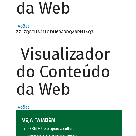
da Web
Ações
Z7_7QGCHA41LODH60A3OQA8RN14Q3
Visualizador
do Conteúdo
da Web
Ações
VEJA TAMBÉM
O BNDES e o apoio à cultura