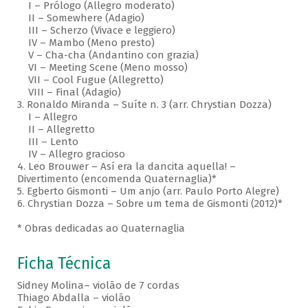
I – Prólogo (Allegro moderato)
II – Somewhere (Adagio)
III – Scherzo (Vivace e leggiero)
IV – Mambo (Meno presto)
V – Cha-cha (Andantino con grazia)
VI – Meeting Scene (Meno mosso)
VII – Cool Fugue (Allegretto)
VIII – Final (Adagio)
3. Ronaldo Miranda – Suíte n. 3 (arr. Chrystian Dozza)
I – Allegro
II – Allegretto
III – Lento
IV – Allegro gracioso
4. Leo Brouwer – Así era la dancita aquella! –
Divertimento (encomenda Quaternaglia)*
5. Egberto Gismonti – Um anjo (arr. Paulo Porto Alegre)
6. Chrystian Dozza – Sobre um tema de Gismonti (2012)*
* Obras dedicadas ao Quaternaglia
Ficha Técnica
Sidney Molina– violão de 7 cordas
Thiago Abdalla – violão