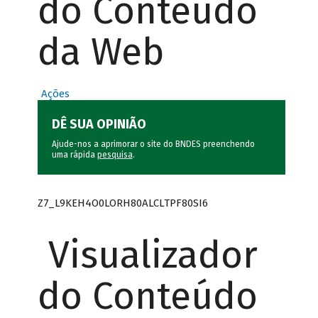
do Conteúdo
da Web
Ações
DÊ SUA OPINIÃO
Ajude-nos a aprimorar o site do BNDES preenchendo
uma rápida
pesquisa
.
Z7_L9KEH4O0LORH80ALCLTPF80SI6
Visualizador
do Conteúdo