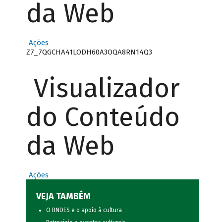
da Web
Ações
Z7_7QGCHA41LODH60A3OQA8RN14Q3
Visualizador
do Conteúdo
da Web
Ações
VEJA TAMBÉM
O BNDES e o apoio à cultura