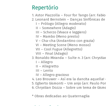
Repertório
1. Astor Piazzolla – Four for Tango (arr. Fa
2. Leonard Bernstein – Danças Sinfônicas de 
I – Prólogo (Allegro moderato)
II – Somewhere (Adagio)
III – Scherzo (Vivace e leggiero)
IV – Mambo (Meno presto)
V – Cha-cha (Andantino con grazia)
VI – Meeting Scene (Meno mosso)
VII – Cool Fugue (Allegretto)
VIII – Final (Adagio)
3. Ronaldo Miranda – Suíte n. 3 (arr. Chrysti
I – Allegro
II – Allegretto
III – Lento
IV – Allegro gracioso
4. Leo Brouwer – Así era la dancita aquella
5. Egberto Gismonti – Um anjo (arr. Paulo Po
6. Chrystian Dozza – Sobre um tema de Gismo
* Obras dedicadas ao Quaternaglia