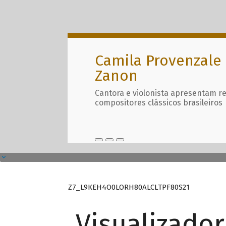
Camila Provenzale 
Zanon
Cantora e violonista apresentam r
compositores clássicos brasileiros
Z7_L9KEH4O0LORH80ALCLTPF80S21
Visualizado