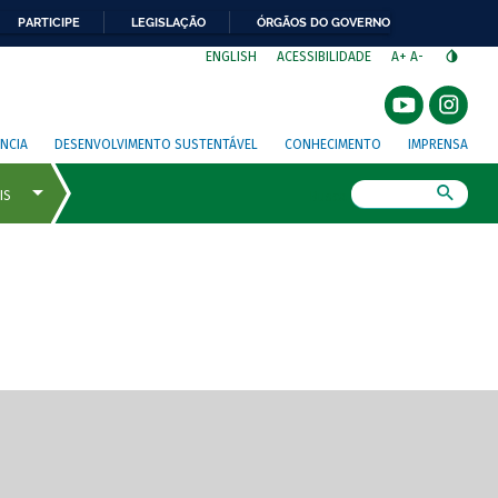
PARTICIPE
LEGISLAÇÃO
ÓRGÃOS DO GOVERNO
⁣
ENGLISH
ACESSIBILIDADE
A+
A-
NCIA
DESENVOLVIMENTO SUSTENTÁVEL
CONHECIMENTO
IMPRENSA
Busca
gem de tela