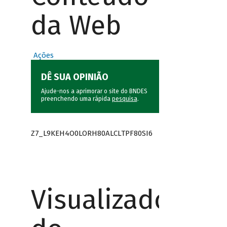
da Web
Ações
DÊ SUA OPINIÃO
Ajude-nos a aprimorar o site do BNDES
preenchendo uma rápida
pesquisa
.
Z7_L9KEH4O0LORH80ALCLTPF80SI6
Visualizador