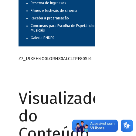
Reserva de ingressos
Filmes e festivais de cinema
Receba a programação
Concursos para Escolha de Espetáculos
Musicais
Galeria BNDES
Z7_L9KEH4O0LORH80ALCLTPF80SI4
Visualizador
do
Conteúdo