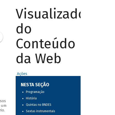
Visualizador
do
Conteúdo
da Web
Ações
NESTA SEÇÃO
Programação
História
ssos
Quintas no BNDES
s um
io.
Sextas instrumentais