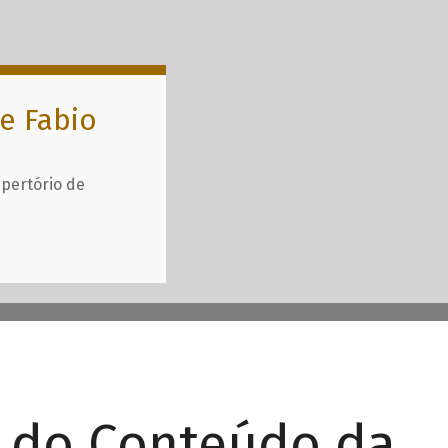
e Fabio
epertório de
r do Conteúdo da