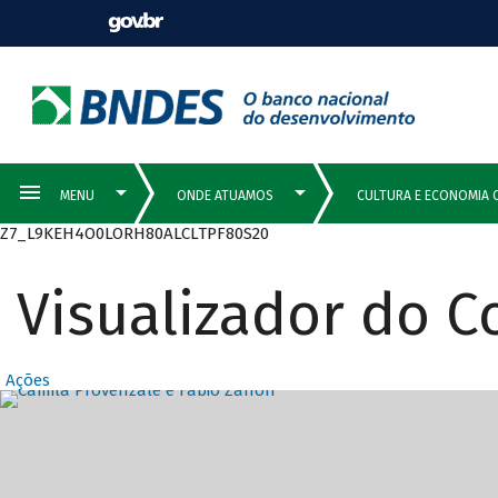
Z7_L9KEH4O0LORH80ALCLTPF80S20
Visualizador do 
Ações
Destaques Prin