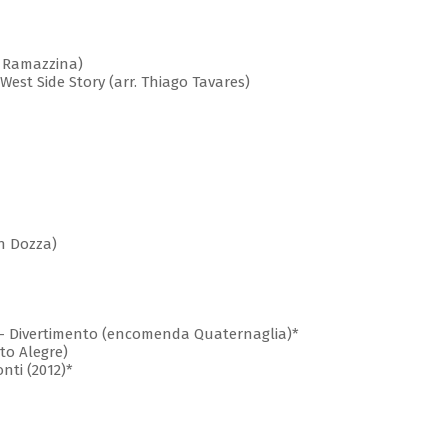
bio Ramazzina)
West Side Story (arr. Thiago Tavares)
an Dozza)
! – Divertimento (encomenda Quaternaglia)*
rto Alegre)
nti (2012)*