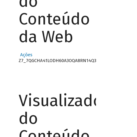
do
Conteúdo
da Web
Ações
Z7_7QGCHA41LODH60A3OQA8RN14Q3
Visualizador
do
Conteúdo