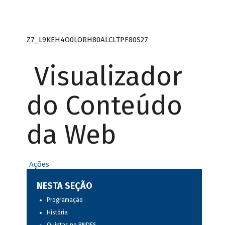
Z7_L9KEH4O0LORH80ALCLTPF80S27
Visualizador
do Conteúdo
da Web
Ações
NESTA SEÇÃO
Programação
História