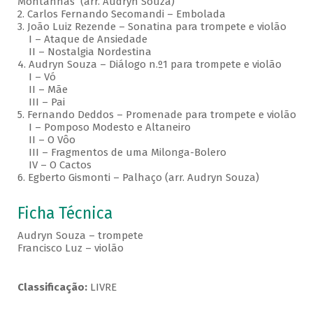
Montanhas (arr. Audryn Souza)
2. Carlos Fernando Secomandi – Embolada
3. João Luiz Rezende – Sonatina para trompete e violão
I – Ataque de Ansiedade
II – Nostalgia Nordestina
4. Audryn Souza – Diálogo n.º1 para trompete e violão
I – Vó
II – Mãe
III – Pai
5. Fernando Deddos – Promenade para trompete e violão
I – Pomposo Modesto e Altaneiro
II – O Vôo
III – Fragmentos de uma Milonga-Bolero
IV – O Cactos
6. Egberto Gismonti – Palhaço (arr. Audryn Souza)
Ficha Técnica
Audryn Souza – trompete
Francisco Luz – violão
Classificação:
LIVRE