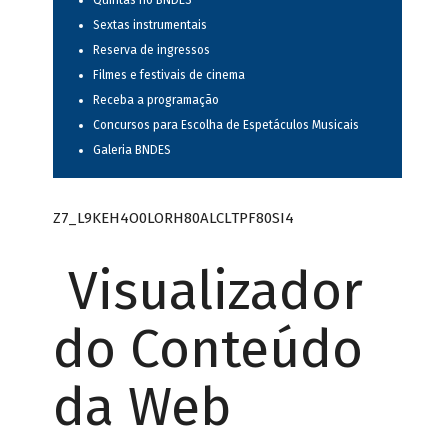
Quintas no BNDES
Sextas instrumentais
Reserva de ingressos
Filmes e festivais de cinema
Receba a programação
Concursos para Escolha de Espetáculos Musicais
Galeria BNDES
Z7_L9KEH4O0LORH80ALCLTPF80SI4
Visualizador
do Conteúdo
da Web