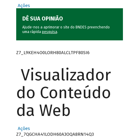
Ações
DÊ SUA OPINIÃO
Ajude-nos a aprimorar o site do BNDES preenchendo
uma rápida
pesquisa
.
Z7_L9KEH4O0LORH80ALCLTPF80SI6
Visualizador
do Conteúdo
da Web
Ações
Z7_7QGCHA41LODH60A3OQA8RN14Q3