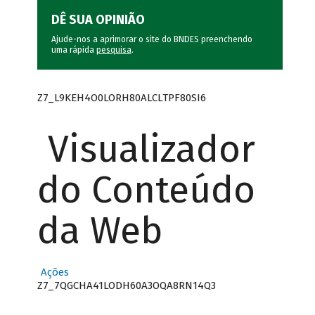
DÊ SUA OPINIÃO
Ajude-nos a aprimorar o site do BNDES preenchendo
uma rápida
pesquisa
.
Z7_L9KEH4O0LORH80ALCLTPF80SI6
Visualizador
do Conteúdo
da Web
Ações
Z7_7QGCHA41LODH60A3OQA8RN14Q3