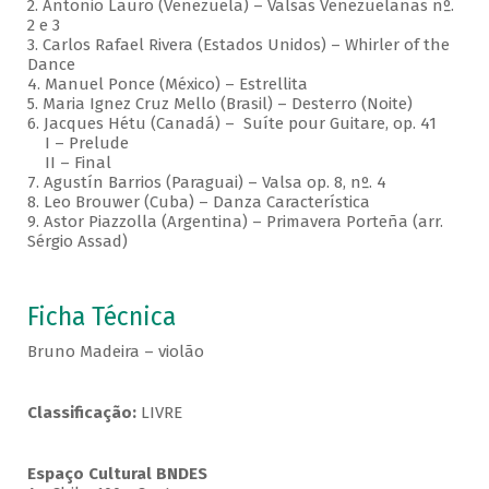
2. Antonio Lauro (Venezuela) – Valsas Venezuelanas nº.
2 e 3
3. Carlos Rafael Rivera (Estados Unidos) – Whirler of the
Dance
4. Manuel Ponce (México) – Estrellita
5. Maria Ignez Cruz Mello (Brasil) – Desterro (Noite)
6. Jacques Hétu (Canadá) – Suíte pour Guitare, op. 41
I – Prelude
II – Final
7. Agustín Barrios (Paraguai) – Valsa op. 8, nº. 4
8. Leo Brouwer (Cuba) – Danza Característica
9. Astor Piazzolla (Argentina) – Primavera Porteña (arr.
Sérgio Assad)
Ficha Técnica
Bruno Madeira – violão
Classificação:
LIVRE
Espaço Cultural BNDES