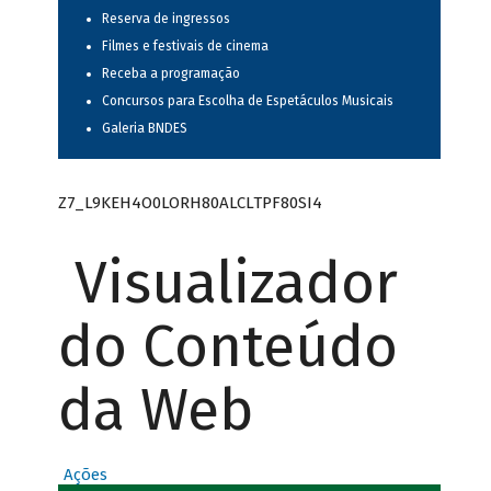
Reserva de ingressos
Filmes e festivais de cinema
Receba a programação
Concursos para Escolha de Espetáculos Musicais
Galeria BNDES
Z7_L9KEH4O0LORH80ALCLTPF80SI4
Visualizador
do Conteúdo
da Web
Ações