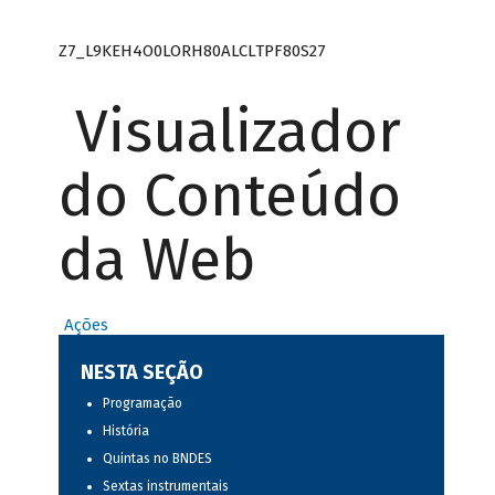
Z7_L9KEH4O0LORH80ALCLTPF80S27
Visualizador
do Conteúdo
da Web
Ações
NESTA SEÇÃO
Programação
História
Quintas no BNDES
Sextas instrumentais