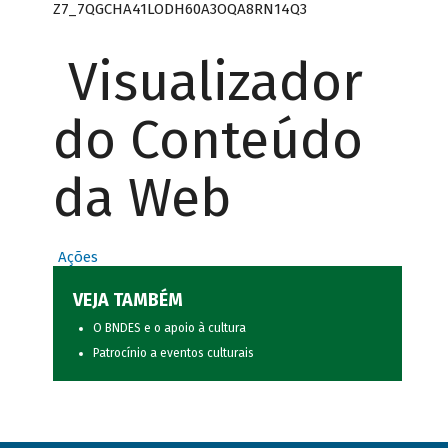
Z7_7QGCHA41LODH60A3OQA8RN14Q3
Visualizador
do Conteúdo
da Web
Ações
VEJA TAMBÉM
O BNDES e o apoio à cultura
Patrocínio a eventos culturais