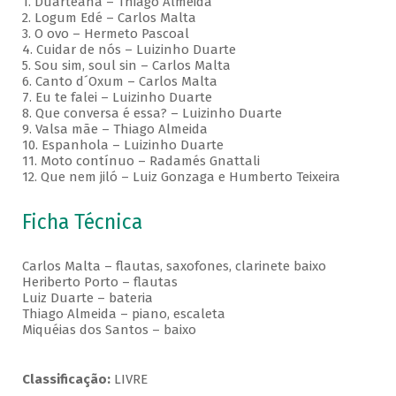
1. Duarteana – Thiago Almeida
2. Logum Edé – Carlos Malta
3. O ovo – Hermeto Pascoal
4. Cuidar de nós – Luizinho Duarte
5. Sou sim, soul sin – Carlos Malta
6. Canto d´Oxum – Carlos Malta
7. Eu te falei – Luizinho Duarte
8. Que conversa é essa? – Luizinho Duarte
9. Valsa mãe – Thiago Almeida
10. Espanhola – Luizinho Duarte
11. Moto contínuo – Radamés Gnattali
12. Que nem jiló – Luiz Gonzaga e Humberto Teixeira
Ficha Técnica
Carlos Malta – flautas, saxofones, clarinete baixo
Heriberto Porto – flautas
Luiz Duarte – bateria
Thiago Almeida – piano, escaleta
Miquéias dos Santos – baixo
Classificação:
LIVRE