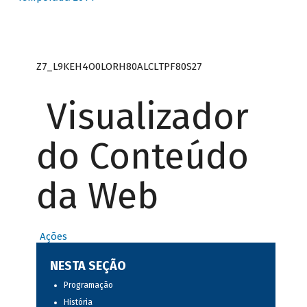
Z7_L9KEH4O0LORH80ALCLTPF80S27
Visualizador
do Conteúdo
da Web
Ações
NESTA SEÇÃO
Programação
História