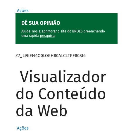
Ações
DÊ SUA OPINIÃO
Ajude-nos a aprimorar o site do BNDES preenchendo
uma rápida
pesquisa
.
Z7_L9KEH4O0LORH80ALCLTPF80SI6
Visualizador
do Conteúdo
da Web
Ações