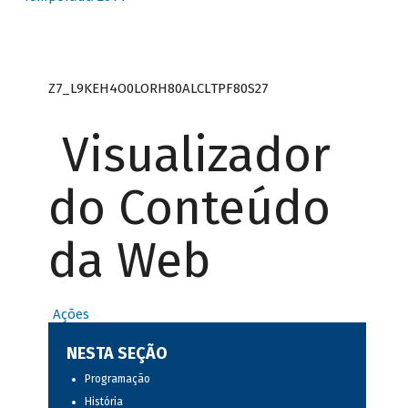
Z7_L9KEH4O0LORH80ALCLTPF80S27
Visualizador
do Conteúdo
da Web
Ações
NESTA SEÇÃO
Programação
História