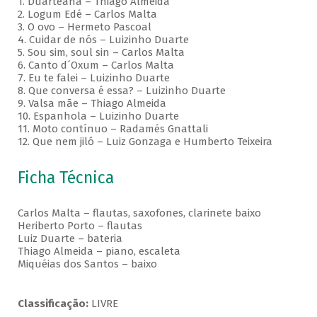
1. Duarteana – Thiago Almeida
2. Logum Edé – Carlos Malta
3. O ovo – Hermeto Pascoal
4. Cuidar de nós – Luizinho Duarte
5. Sou sim, soul sin – Carlos Malta
6. Canto d´Oxum – Carlos Malta
7. Eu te falei – Luizinho Duarte
8. Que conversa é essa? – Luizinho Duarte
9. Valsa mãe – Thiago Almeida
10. Espanhola – Luizinho Duarte
11. Moto contínuo – Radamés Gnattali
12. Que nem jiló – Luiz Gonzaga e Humberto Teixeira
Ficha Técnica
Carlos Malta – flautas, saxofones, clarinete baixo
Heriberto Porto – flautas
Luiz Duarte – bateria
Thiago Almeida – piano, escaleta
Miquéias dos Santos – baixo
Classificação:
LIVRE