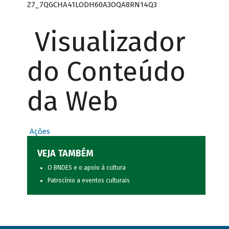
Z7_7QGCHA41LODH60A3OQA8RN14Q3
Visualizador
do Conteúdo
da Web
Ações
VEJA TAMBÉM
O BNDES e o apoio à cultura
Patrocínio a eventos culturais