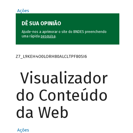
Ações
DÊ SUA OPINIÃO
Ajude-nos a aprimorar o site do BNDES preenchendo
uma rápida
pesquisa
.
Z7_L9KEH4O0LORH80ALCLTPF80SI6
Visualizador
do Conteúdo
da Web
Ações