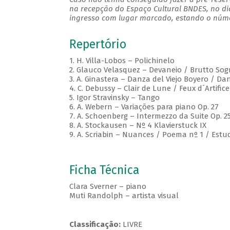
na recepção do Espaço Cultural BNDES, no di
ingresso com lugar marcado, estando o númer
Repertório
1. H. Villa-Lobos – Polichinelo
2. Glauco Velasquez – Devaneio / Brutto So
3. A. Ginastera – Danza del Viejo Boyero / 
4. C. Debussy – Clair de Lune / Feux d´Artific
5. Igor Stravinsky – Tango
6. A. Webern – Variações para piano Op. 27
7. A. Schoenberg – Intermezzo da Suite Op. 2
8. A. Stockausen – Nº 4 Klavierstuck IX
9. A. Scriabin – Nuances / Poema nº 1 / Estud
Ficha Técnica
Clara Sverner – piano
Muti Randolph – artista visual
Classificação:
LIVRE