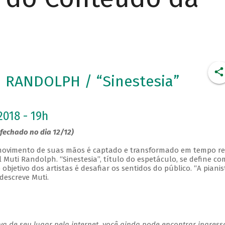
 RANDOLPH / “Sinestesia”
2018 - 19h
fechado no dia 12/12)
o movimento de suas mãos é captado e transformado em tempo re
l Muti Randolph. “Sinestesia”, título do espetáculo, se define co
bjetivo dos artistas é desafiar os sentidos do público. “A pianis
 descreve Muti.
a de seu lugar pela internet, você ainda pode encontrar ingress