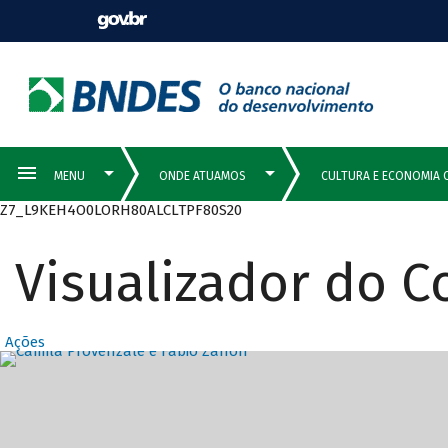
Z7_L9KEH4O0LORH80ALCLTPF80S20
Visualizador do 
Ações
Destaques Prin