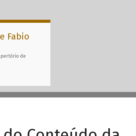
e Fabio
epertório de
r do Conteúdo da