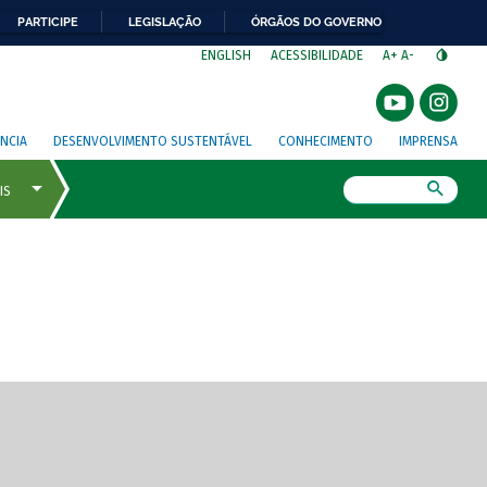
PARTICIPE
LEGISLAÇÃO
ÓRGÃOS DO GOVERNO
⁣
ENGLISH
ACESSIBILIDADE
A+
A-
NCIA
DESENVOLVIMENTO SUSTENTÁVEL
CONHECIMENTO
IMPRENSA
Busca
gem de tela