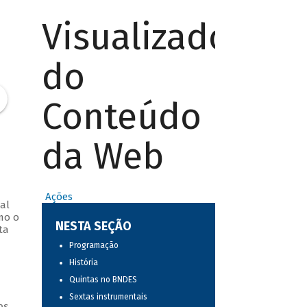
Visualizador
do
Conteúdo
da Web
Ações
al
mo o
NESTA SEÇÃO
ta
Programação
História
Quintas no BNDES
Sextas instrumentais
os