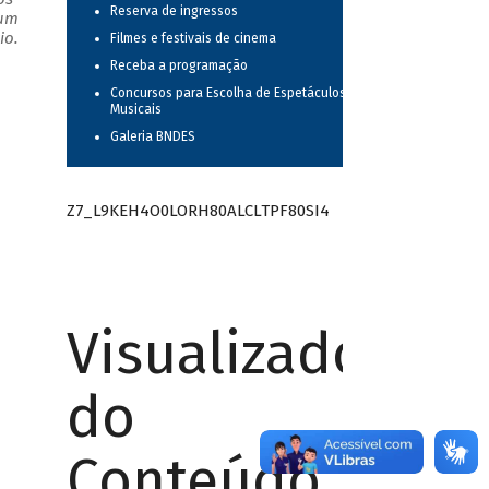
Reserva de ingressos
 um
io.
Filmes e festivais de cinema
Receba a programação
Concursos para Escolha de Espetáculos
Musicais
Galeria BNDES
Z7_L9KEH4O0LORH80ALCLTPF80SI4
Visualizador
do
Conteúdo