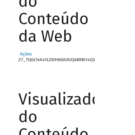
do
Conteúdo
da Web
Ações
Z7_7QGCHA41LODH60A3OQA8RN14Q3
Visualizador
do
Conteúdo