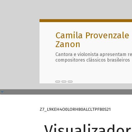
Camila Provenzale 
Zanon
Cantora e violonista apresentam r
compositores clássicos brasileiros
Z7_L9KEH4O0LORH80ALCLTPF80S21
Visualizado