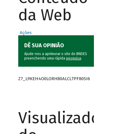
da Web
Ações
DÊ SUA OPINIÃO
Ajude-nos a aprimorar o site do BNDES
preenchendo uma rápida
pesquisa
.
Z7_L9KEH4O0LORH80ALCLTPF80SI6
Visualizador