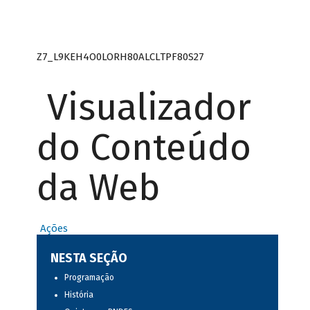
Z7_L9KEH4O0LORH80ALCLTPF80S27
Visualizador
do Conteúdo
da Web
Ações
NESTA SEÇÃO
Programação
História