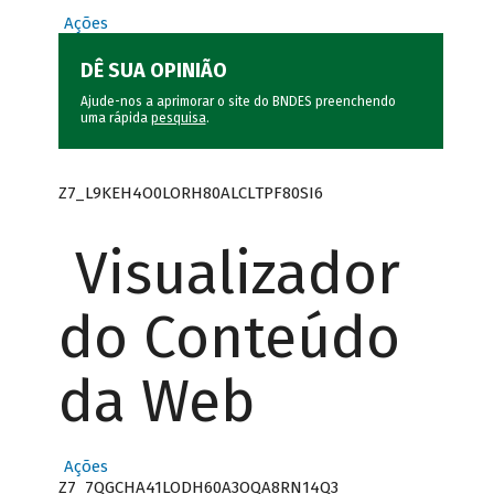
Ações
DÊ SUA OPINIÃO
Ajude-nos a aprimorar o site do BNDES preenchendo
uma rápida
pesquisa
.
Z7_L9KEH4O0LORH80ALCLTPF80SI6
Visualizador
do Conteúdo
da Web
Ações
Z7_7QGCHA41LODH60A3OQA8RN14Q3