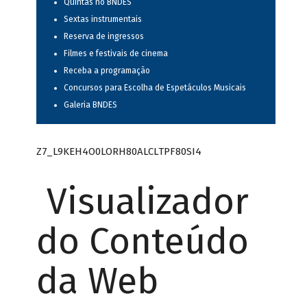
Quintas no BNDES
Sextas instrumentais
Reserva de ingressos
Filmes e festivais de cinema
Receba a programação
Concursos para Escolha de Espetáculos Musicais
Galeria BNDES
Z7_L9KEH4O0LORH80ALCLTPF80SI4
Visualizador
do Conteúdo
da Web