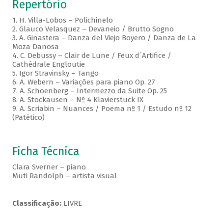
Repertório
1. H. Villa-Lobos – Polichinelo
2. Glauco Velasquez – Devaneio / Brutto Sogno
3. A. Ginastera – Danza del Viejo Boyero / Danza de La
Moza Danosa
4. C. Debussy – Clair de Lune / Feux d´Artifice /
Cathédrale Engloutie
5. Igor Stravinsky – Tango
6. A. Webern – Variações para piano Op. 27
7. A. Schoenberg – Intermezzo da Suite Op. 25
8. A. Stockausen – Nº 4 Klavierstuck IX
9. A. Scriabin – Nuances / Poema nº 1 / Estudo nº 12
(Patético)
Ficha Técnica
Clara Sverner – piano
Muti Randolph – artista visual
Classificação:
LIVRE