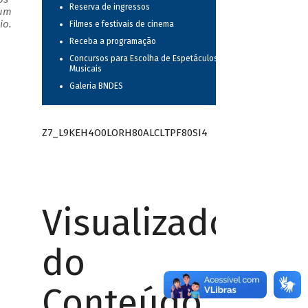
Reserva de ingressos
 um
io.
Filmes e festivais de cinema
Receba a programação
Concursos para Escolha de Espetáculos
Musicais
Galeria BNDES
Z7_L9KEH4O0LORH80ALCLTPF80SI4
Visualizador
do
Conteúdo