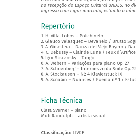
na recepção do Espaço Cultural BNDES, no di
ingresso com lugar marcado, estando o númer
Repertório
1. H. Villa-Lobos – Polichinelo
2. Glauco Velasquez – Devaneio / Brutto So
3. A. Ginastera – Danza del Viejo Boyero / 
4. C. Debussy – Clair de Lune / Feux d´Artific
5. Igor Stravinsky – Tango
6. A. Webern – Variações para piano Op. 27
7. A. Schoenberg – Intermezzo da Suite Op. 2
8. A. Stockausen – Nº 4 Klavierstuck IX
9. A. Scriabin – Nuances / Poema nº 1 / Estud
Ficha Técnica
Clara Sverner – piano
Muti Randolph – artista visual
Classificação:
LIVRE