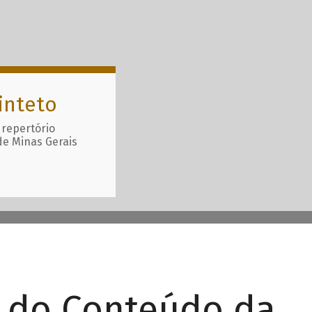
inteto
 repertório
de Minas Gerais
r do Conteúdo da