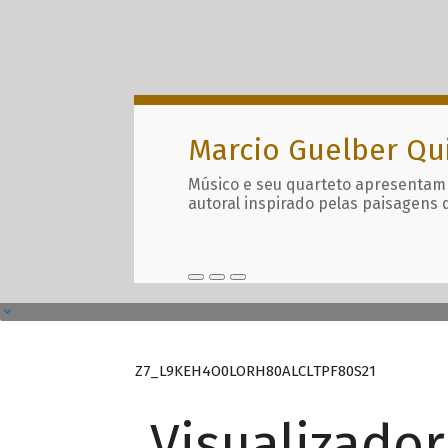
Marcio Guelber Qu
Músico e seu quarteto apresentam
autoral inspirado pelas paisagens 
Z7_L9KEH4O0LORH80ALCLTPF80S21
Visualizado