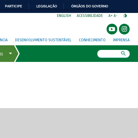
PARTICIPE
LEGISLAÇÃO
ÓRGÃOS DO GOVERNO
⁣
ENGLISH
ACESSIBILIDADE
A+
A-
NCIA
DESENVOLVIMENTO SUSTENTÁVEL
CONHECIMENTO
IMPRENSA
Busca
gem de tela