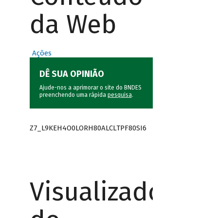
da Web
Ações
DÊ SUA OPINIÃO
Ajude-nos a aprimorar o site do BNDES
preenchendo uma rápida
pesquisa
.
Z7_L9KEH4O0LORH80ALCLTPF80SI6
Visualizador