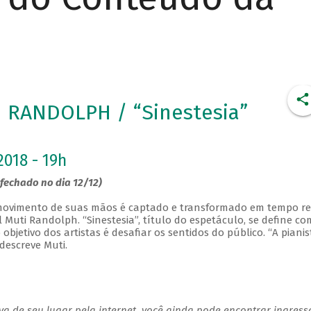
 RANDOLPH / “Sinestesia”
2018 - 19h
fechado no dia 12/12)
o movimento de suas mãos é captado e transformado em tempo re
l Muti Randolph. “Sinestesia”, título do espetáculo, se define co
bjetivo dos artistas é desafiar os sentidos do público. “A pianis
 descreve Muti.
a de seu lugar pela internet, você ainda pode encontrar ingress