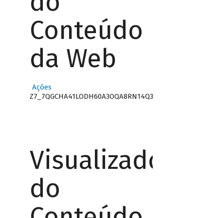
do
Conteúdo
da Web
Ações
Z7_7QGCHA41LODH60A3OQA8RN14Q3
Visualizador
do
Conteúdo