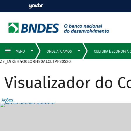
Z7_L9KEH4O0LORH80ALCLTPF80S20
Visualizador do 
Ações
Destaques Prin