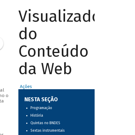
Visualizador
do
Conteúdo
da Web
Ações
al
mo o
NESTA SEÇÃO
ta
Programação
História
Quintas no BNDES
Sextas instrumentais
os