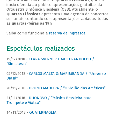
quarta-feira com o projeto
Quartas Clássicas
, que no
início oferecia ao público apresentações gratuitas da
Orquestra Sinfônica Brasileira (OSB). Atualmente, o
Quartas Clássicas
apresenta uma agenda de concertos
semanais, contando com apresentações variadas, todas
as
quartas-feiras às 19h
.
Saiba como funciona a
reserva de ingressos
.
Espetáculos realizados
19/12/2018 -
CLARA SVERNER E MUTI RANDOLPH /
“Sinestesia”
05/12/2018 -
CARLOS MALTA & MARIMBANDA / “Universo
Brasil”
28/11/2018 -
BRUNO MADEIRA / “O Violão das Américas”
21/11/2018 -
DUONOVO / “Música Brasileira para
Trompete e Violão”
14/11/2018 -
QUATERNAGLIA