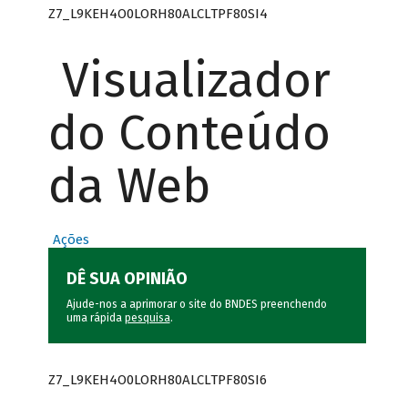
Z7_L9KEH4O0LORH80ALCLTPF80SI4
Visualizador
do Conteúdo
da Web
Ações
DÊ SUA OPINIÃO
Ajude-nos a aprimorar o site do BNDES preenchendo
uma rápida
pesquisa
.
Z7_L9KEH4O0LORH80ALCLTPF80SI6