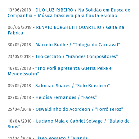
13/06/2018 -
DUO LUZ-RIBEIRO / Na Solidão em Busca de
Companhia – Música brasileira para flauta e violão
06/06/2018 -
RENATO BORGHETTI QUARTETO / Gaita na
Fábrica
30/05/2018 -
Marcelo Bratke / “Trilogia do Carnaval”
23/05/2018 -
Trio Ceccato / “Grandes Compositores”
16/05/2018 -
"Trio Porã apresenta Guerra Peixe e
Mendelssohn”
09/05/2018 -
Salomão Soares / “Solo Brasileiro”
02/05/2018 -
Heloísa Fernandes / “Faces”
25/04/2018 -
Oswaldinho do Acordeon / “Forró Feroz”
18/04/2018 -
Luciano Maia e Gabriel Selvage / “Balaio de
Sons”
11/04/2018 -
Tiago Rossato / “Arandu”