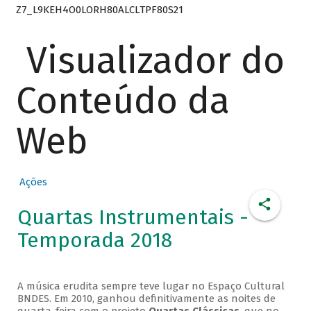
Z7_L9KEH4O0LORH80ALCLTPF80S21
Visualizador do
Conteúdo da
Web
Ações
Quartas Instrumentais -
Temporada 2018
A música erudita sempre teve lugar no Espaço Cultural
BNDES. Em 2010, ganhou definitivamente as noites de