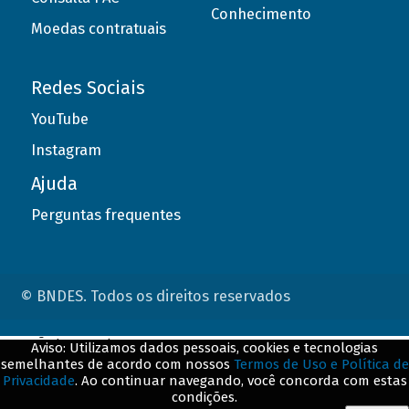
Conhecimento
Moedas contratuais
Redes Sociais
YouTube
Instagram
Ajuda
Perguntas frequentes
© BNDES. Todos os direitos reservados
ConteÃºdo complementar
Aviso: Utilizamos dados pessoais, cookies e tecnologias
semelhantes de acordo com nossos
Termos de Uso e Política de
${title}
${badge}
Privacidade
. Ao continuar navegando, você concorda com estas
condições.
${loading}