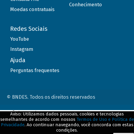
Conhecimento
Moedas contratuais
Redes Sociais
YouTube
Instagram
Ajuda
Perguntas frequentes
© BNDES. Todos os direitos reservados
ConteÃºdo complementar
Aviso: Utilizamos dados pessoais, cookies e tecnologias
semelhantes de acordo com nossos
Termos de Uso e Política de
${title}
${badge}
Privacidade
. Ao continuar navegando, você concorda com estas
condições.
${loading}