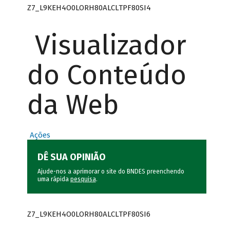
Z7_L9KEH4O0LORH80ALCLTPF80SI4
Visualizador
do Conteúdo
da Web
Ações
DÊ SUA OPINIÃO
Ajude-nos a aprimorar o site do BNDES preenchendo
uma rápida
pesquisa
.
Z7_L9KEH4O0LORH80ALCLTPF80SI6