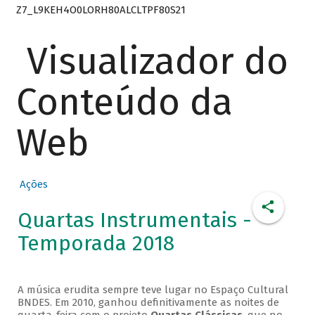
Z7_L9KEH4O0LORH80ALCLTPF80S21
Visualizador do
Conteúdo da
Web
Ações
Quartas Instrumentais -
Temporada 2018
A música erudita sempre teve lugar no Espaço Cultural
BNDES. Em 2010, ganhou definitivamente as noites de