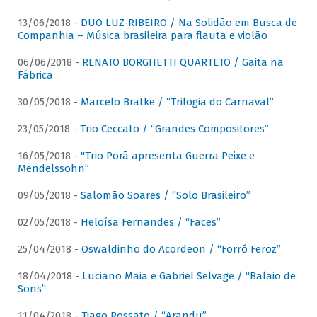
13/06/2018 -
DUO LUZ-RIBEIRO / Na Solidão em Busca de
Companhia – Música brasileira para flauta e violão
06/06/2018 -
RENATO BORGHETTI QUARTETO / Gaita na
Fábrica
30/05/2018 -
Marcelo Bratke / “Trilogia do Carnaval”
23/05/2018 -
Trio Ceccato / “Grandes Compositores”
16/05/2018 -
"Trio Porã apresenta Guerra Peixe e
Mendelssohn”
09/05/2018 -
Salomão Soares / “Solo Brasileiro”
02/05/2018 -
Heloísa Fernandes / “Faces”
25/04/2018 -
Oswaldinho do Acordeon / “Forró Feroz”
18/04/2018 -
Luciano Maia e Gabriel Selvage / “Balaio de
Sons”
11/04/2018 -
Tiago Rossato / “Arandu”