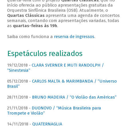
quarta-feira com o projeto
Quartas Clássicas
, que no
início oferecia ao público apresentações gratuitas da
Orquestra Sinfônica Brasileira (OSB). Atualmente, o
Quartas Clássicas
apresenta uma agenda de concertos
semanais, contando com apresentações variadas, todas
as
quartas-feiras às 19h
.
Saiba como funciona a
reserva de ingressos
.
Espetáculos realizados
19/12/2018 -
CLARA SVERNER E MUTI RANDOLPH /
“Sinestesia”
05/12/2018 -
CARLOS MALTA & MARIMBANDA / “Universo
Brasil”
28/11/2018 -
BRUNO MADEIRA / “O Violão das Américas”
21/11/2018 -
DUONOVO / “Música Brasileira para
Trompete e Violão”
14/11/2018 -
QUATERNAGLIA