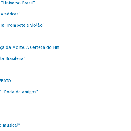
Universo Brasil”
 Américas”
ra Trompete e Violão”
a da Morte: A Certeza do Fim”
a Brasileira"
EBATO
 “Roda de amigos”
 musical”