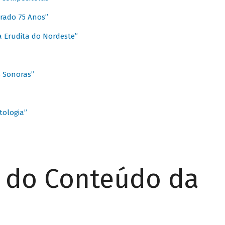
rado 75 Anos”
 Erudita do Nordeste”
s Sonoras”
ologia”
r do Conteúdo da