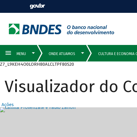
Z7_L9KEH4O0LORH80ALCLTPF80S20
Visualizador do 
Ações
Destaques Prin