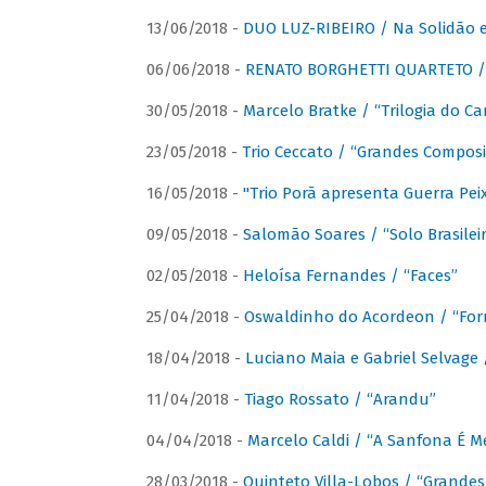
13/06/2018 -
DUO LUZ-RIBEIRO / Na Solidão e
06/06/2018 -
RENATO BORGHETTI QUARTETO / 
30/05/2018 -
Marcelo Bratke / “Trilogia do Ca
23/05/2018 -
Trio Ceccato / “Grandes Composi
16/05/2018 -
"Trio Porã apresenta Guerra Pe
09/05/2018 -
Salomão Soares / “Solo Brasilei
02/05/2018 -
Heloísa Fernandes / “Faces”
25/04/2018 -
Oswaldinho do Acordeon / “Forr
18/04/2018 -
Luciano Maia e Gabriel Selvage 
11/04/2018 -
Tiago Rossato / “Arandu”
04/04/2018 -
Marcelo Caldi / “A Sanfona É 
28/03/2018 -
Quinteto Villa-Lobos / “Grande