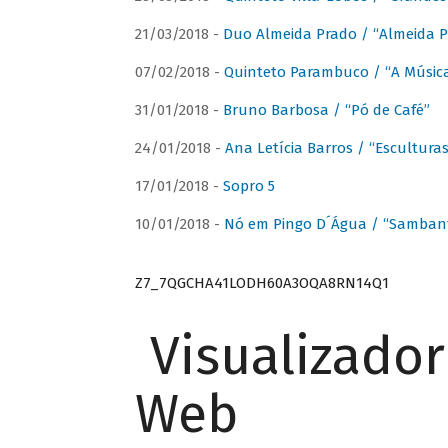
21/03/2018 -
Duo Almeida Prado / “Almeida P
07/02/2018 -
Quinteto Parambuco / “A Música
31/01/2018 -
Bruno Barbosa / “Pó de Café”
24/01/2018 -
Ana Letícia Barros / “Escultura
17/01/2018 -
Sopro 5
10/01/2018 -
Nó em Pingo D´Água / “Sambant
Z7_7QGCHA41LODH60A3OQA8RN14Q1
Visualizado
Web