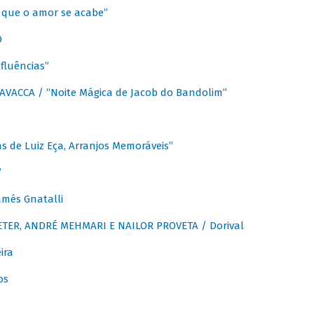
que o amor se acabe”
O
fluências”
VACCA / “Noite Mágica de Jacob do Bandolim”
 de Luiz Eça, Arranjos Memoráveis”
”
més Gnatalli
ER, ANDRÉ MEHMARI E NAILOR PROVETA / Dorival
ira
os