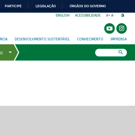
PARTICIPE
LEGISLAÇÃO
ÓRGÃOS DO GOVERNO
⁣
ENGLISH
ACESSIBILIDADE
A+
A-
NCIA
DESENVOLVIMENTO SUSTENTÁVEL
CONHECIMENTO
IMPRENSA
Busca
gem de tela