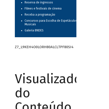
Reserva de ingressos
Filmes e festivais de cinema
Receba a programação
Concursos para Escolha de Espetáculos
Musicais
Galeria BNDES
Z7_L9KEH4O0LORH80ALCLTPF80SI4
Visualizador
do
Conteúdo