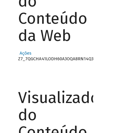
do
Conteúdo
da Web
Ações
Z7_7QGCHA41LODH60A3OQA8RN14Q3
Visualizador
do
Conteúdo