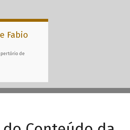
e Fabio
epertório de
r do Conteúdo da