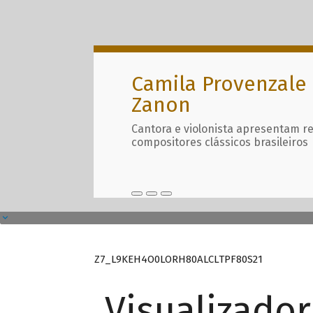
Camila Provenzale 
Zanon
Cantora e violonista apresentam r
compositores clássicos brasileiros
Z7_L9KEH4O0LORH80ALCLTPF80S21
Visualizado