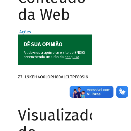
da Web
Ações
DÊ SUA OPINIÃO
Ajude-nos a aprimorar o site do BNDES
preenchendo uma rápida
pesquisa
.
Z7_L9KEH4O0LORH80ALCLTPF80SI6
Visualizador