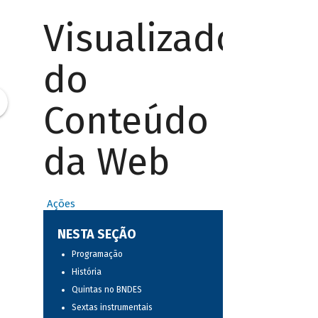
Visualizador
do
Conteúdo
da Web
Ações
NESTA SEÇÃO
Programação
História
Quintas no BNDES
Sextas instrumentais