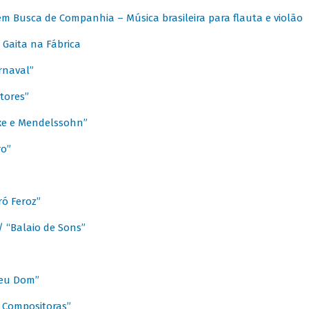
m Busca de Companhia – Música brasileira para flauta e violão
Gaita na Fábrica
rnaval”
tores”
ixe e Mendelssohn”
ro”
ó Feroz”
/ “Balaio de Sons”
Meu Dom”
s Compositoras”