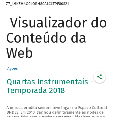
Z7_L9KEH4O0LORH80ALCLTPF80S21
Visualizador do
Conteúdo da
Web
Ações
Quartas Instrumentais -
Temporada 2018
A música erudita sempre teve lugar no Espaço Cultural
BNDES. Em 2010, ganhou definitivamente as noites de