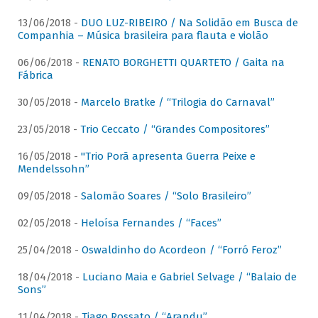
13/06/2018 -
DUO LUZ-RIBEIRO / Na Solidão em Busca de
Companhia – Música brasileira para flauta e violão
06/06/2018 -
RENATO BORGHETTI QUARTETO / Gaita na
Fábrica
30/05/2018 -
Marcelo Bratke / “Trilogia do Carnaval”
23/05/2018 -
Trio Ceccato / “Grandes Compositores”
16/05/2018 -
"Trio Porã apresenta Guerra Peixe e
Mendelssohn”
09/05/2018 -
Salomão Soares / “Solo Brasileiro”
02/05/2018 -
Heloísa Fernandes / “Faces”
25/04/2018 -
Oswaldinho do Acordeon / “Forró Feroz”
18/04/2018 -
Luciano Maia e Gabriel Selvage / “Balaio de
Sons”
11/04/2018 -
Tiago Rossato / “Arandu”