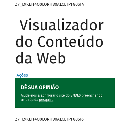
Z7_L9KEH4O0LORH80ALCLTPF80SI4
Visualizador
do Conteúdo
da Web
Ações
DÊ SUA OPINIÃO
Ajude-nos a aprimorar o site do BNDES preenchendo
uma rápida
pesquisa
.
Z7_L9KEH4O0LORH80ALCLTPF80SI6