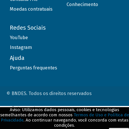
Conhecimento
Moedas contratuais
Redes Sociais
YouTube
Instagram
Ajuda
Perguntas frequentes
© BNDES. Todos os direitos reservados
ConteÃºdo complementar
Aviso: Utilizamos dados pessoais, cookies e tecnologias
semelhantes de acordo com nossos
Termos de Uso e Política de
${title}
${badge}
Privacidade
. Ao continuar navegando, você concorda com estas
condições.
${loading}