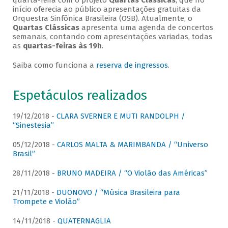
quarta-feira com o projeto
Quartas Clássicas
, que no
início oferecia ao público apresentações gratuitas da
Orquestra Sinfônica Brasileira (OSB). Atualmente, o
Quartas Clássicas
apresenta uma agenda de concertos
semanais, contando com apresentações variadas, todas
as
quartas-feiras às 19h
.
Saiba como funciona a
reserva de ingressos
.
Espetáculos realizados
19/12/2018 -
CLARA SVERNER E MUTI RANDOLPH /
“Sinestesia”
05/12/2018 -
CARLOS MALTA & MARIMBANDA / “Universo
Brasil”
28/11/2018 -
BRUNO MADEIRA / “O Violão das Américas”
21/11/2018 -
DUONOVO / “Música Brasileira para
Trompete e Violão”
14/11/2018 -
QUATERNAGLIA