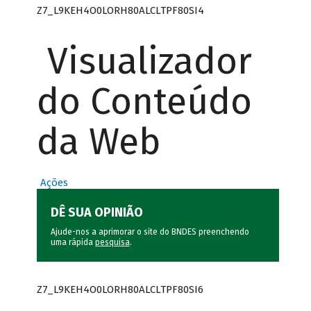
Z7_L9KEH4O0LORH80ALCLTPF80SI4
Visualizador
do Conteúdo
da Web
Ações
DÊ SUA OPINIÃO
Ajude-nos a aprimorar o site do BNDES preenchendo
uma rápida
pesquisa
.
Z7_L9KEH4O0LORH80ALCLTPF80SI6