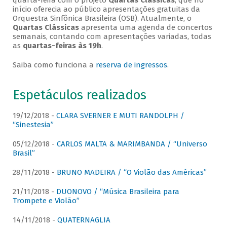
quarta-feira com o projeto
Quartas Clássicas
, que no
início oferecia ao público apresentações gratuitas da
Orquestra Sinfônica Brasileira (OSB). Atualmente, o
Quartas Clássicas
apresenta uma agenda de concertos
semanais, contando com apresentações variadas, todas
as
quartas-feiras às 19h
.
Saiba como funciona a
reserva de ingressos
.
Espetáculos realizados
19/12/2018 -
CLARA SVERNER E MUTI RANDOLPH /
“Sinestesia”
05/12/2018 -
CARLOS MALTA & MARIMBANDA / “Universo
Brasil”
28/11/2018 -
BRUNO MADEIRA / “O Violão das Américas”
21/11/2018 -
DUONOVO / “Música Brasileira para
Trompete e Violão”
14/11/2018 -
QUATERNAGLIA