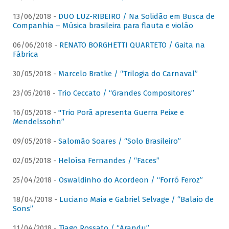
13/06/2018 -
DUO LUZ-RIBEIRO / Na Solidão em Busca de
Companhia – Música brasileira para flauta e violão
06/06/2018 -
RENATO BORGHETTI QUARTETO / Gaita na
Fábrica
30/05/2018 -
Marcelo Bratke / “Trilogia do Carnaval”
23/05/2018 -
Trio Ceccato / “Grandes Compositores”
16/05/2018 -
"Trio Porã apresenta Guerra Peixe e
Mendelssohn”
09/05/2018 -
Salomão Soares / “Solo Brasileiro”
02/05/2018 -
Heloísa Fernandes / “Faces”
25/04/2018 -
Oswaldinho do Acordeon / “Forró Feroz”
18/04/2018 -
Luciano Maia e Gabriel Selvage / “Balaio de
Sons”
11/04/2018 -
Tiago Rossato / “Arandu”