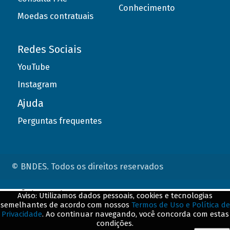
Conhecimento
Moedas contratuais
Redes Sociais
YouTube
Instagram
Ajuda
Perguntas frequentes
© BNDES. Todos os direitos reservados
ConteÃºdo complementar
Aviso: Utilizamos dados pessoais, cookies e tecnologias
semelhantes de acordo com nossos
Termos de Uso e Política de
${title}
${badge}
Privacidade
. Ao continuar navegando, você concorda com estas
condições.
${loading}