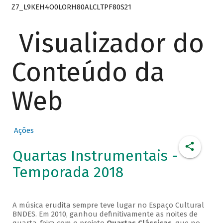
Z7_L9KEH4O0LORH80ALCLTPF80S21
Visualizador do
Conteúdo da
Web
Ações
Quartas Instrumentais -
Temporada 2018
A música erudita sempre teve lugar no Espaço Cultural
BNDES. Em 2010, ganhou definitivamente as noites de