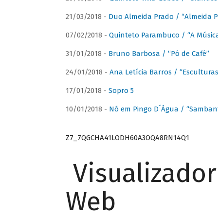
21/03/2018 -
Duo Almeida Prado / “Almeida P
07/02/2018 -
Quinteto Parambuco / “A Música
31/01/2018 -
Bruno Barbosa / “Pó de Café”
24/01/2018 -
Ana Letícia Barros / “Escultura
17/01/2018 -
Sopro 5
10/01/2018 -
Nó em Pingo D´Água / “Sambant
Z7_7QGCHA41LODH60A3OQA8RN14Q1
Visualizado
Web