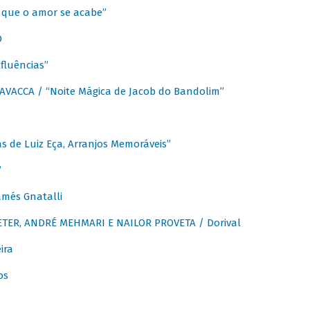
que o amor se acabe”
O
fluências”
VACCA / “Noite Mágica de Jacob do Bandolim”
 de Luiz Eça, Arranjos Memoráveis”
”
més Gnatalli
ER, ANDRÉ MEHMARI E NAILOR PROVETA / Dorival
ira
os