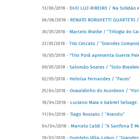
13/06/2018 -
DUO LUZ-RIBEIRO / Na Solidão e
06/06/2018 -
RENATO BORGHETTI QUARTETO / 
30/05/2018 -
Marcelo Bratke / “Trilogia do Ca
23/05/2018 -
Trio Ceccato / “Grandes Composi
16/05/2018 -
"Trio Porã apresenta Guerra Pe
09/05/2018 -
Salomão Soares / “Solo Brasilei
02/05/2018 -
Heloísa Fernandes / “Faces”
25/04/2018 -
Oswaldinho do Acordeon / “Forr
18/04/2018 -
Luciano Maia e Gabriel Selvage 
11/04/2018 -
Tiago Rossato / “Arandu”
04/04/2018 -
Marcelo Caldi / “A Sanfona É 
28/03/2018 -
Quinteto Villa-Lobos / “Grande