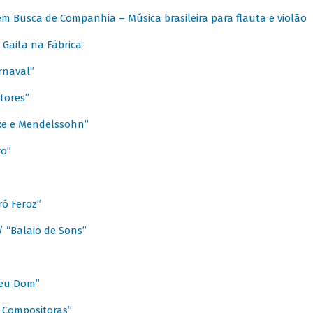
m Busca de Companhia – Música brasileira para flauta e violão
Gaita na Fábrica
rnaval”
tores”
ixe e Mendelssohn”
ro”
ó Feroz”
/ “Balaio de Sons”
Meu Dom”
s Compositoras”