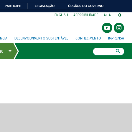
PARTICIPE
LEGISLAÇÃO
ÓRGÃOS DO GOVERNO
⁣
ENGLISH
ACESSIBILIDADE
A+
A-
NCIA
DESENVOLVIMENTO SUSTENTÁVEL
CONHECIMENTO
IMPRENSA
Busca
gem de tela