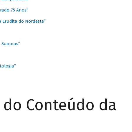
rado 75 Anos”
 Erudita do Nordeste”
s Sonoras”
ologia”
r do Conteúdo da