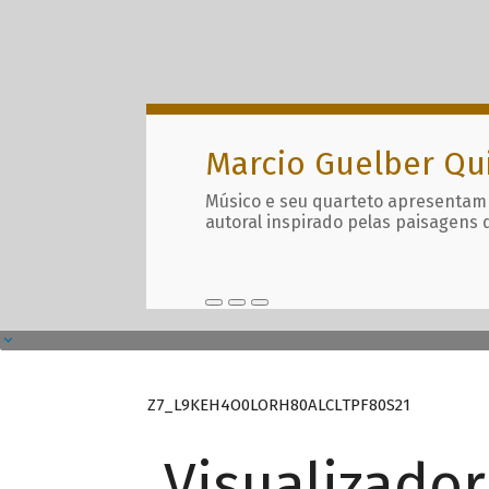
Marcio Guelber Qu
Músico e seu quarteto apresentam
autoral inspirado pelas paisagens 
Z7_L9KEH4O0LORH80ALCLTPF80S21
Visualizado