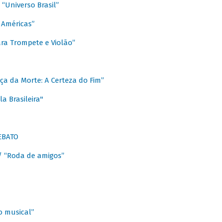
Universo Brasil”
 Américas”
ra Trompete e Violão”
a da Morte: A Certeza do Fim”
a Brasileira"
EBATO
 “Roda de amigos”
 musical”