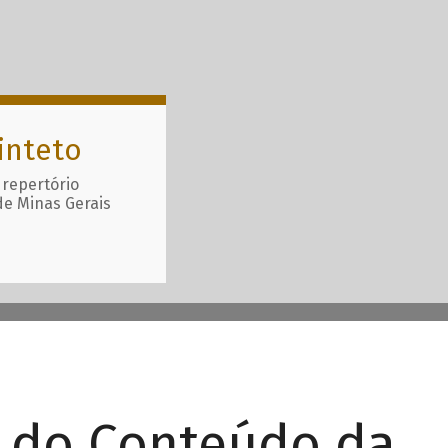
inteto
 repertório
de Minas Gerais
r do Conteúdo da