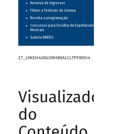
Reserva de ingressos
Filmes e festivais de cinema
Receba a programação
Concursos para Escolha de Espetáculos
Musicais
Galeria BNDES
Z7_L9KEH4O0LORH80ALCLTPF80SI4
Visualizador
do
Conteúdo