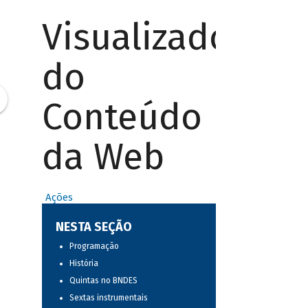
Visualizador
do
Conteúdo
da Web
Ações
NESTA SEÇÃO
Programação
História
Quintas no BNDES
Sextas instrumentais