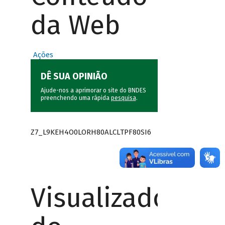
da Web
Ações
DÊ SUA OPINIÃO
Ajude-nos a aprimorar o site do BNDES
preenchendo uma rápida
pesquisa
.
Z7_L9KEH4O0LORH80ALCLTPF80SI6
Visualizador