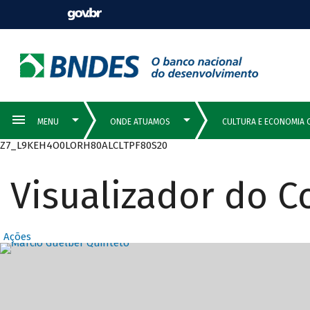
Z7_L9KEH4O0LORH80ALCLTPF80S20
Visualizador do 
Ações
Destaques Prin