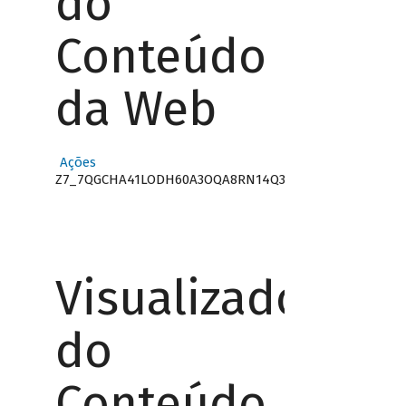
do
Conteúdo
da Web
Ações
Z7_7QGCHA41LODH60A3OQA8RN14Q3
Visualizador
do
Conteúdo