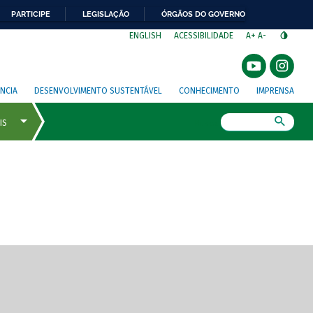
PARTICIPE
LEGISLAÇÃO
ÓRGÃOS DO GOVERNO
⁣
ENGLISH
ACESSIBILIDADE
A+
A-
NCIA
DESENVOLVIMENTO SUSTENTÁVEL
CONHECIMENTO
IMPRENSA
Busca
gem de tela