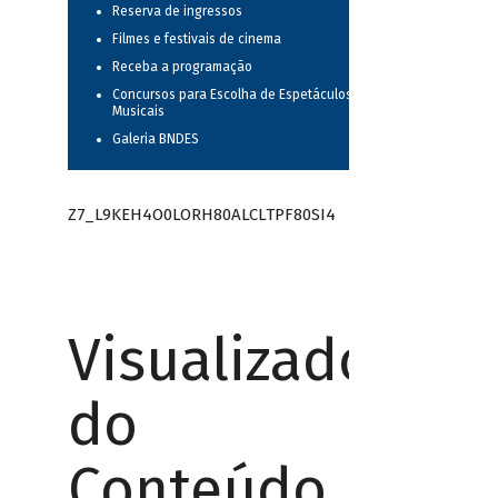
Reserva de ingressos
Filmes e festivais de cinema
Receba a programação
Concursos para Escolha de Espetáculos
Musicais
Galeria BNDES
Z7_L9KEH4O0LORH80ALCLTPF80SI4
Visualizador
do
Conteúdo