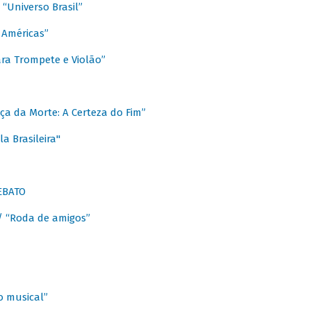
Universo Brasil”
 Américas”
ra Trompete e Violão”
a da Morte: A Certeza do Fim”
a Brasileira"
EBATO
 “Roda de amigos”
 musical”