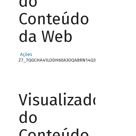
do
Conteúdo
da Web
Ações
Z7_7QGCHA41LODH60A3OQA8RN14Q3
Visualizador
do
Conteúdo