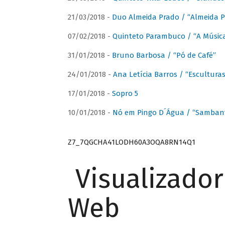
21/03/2018 -
Duo Almeida Prado / “Almeida P
07/02/2018 -
Quinteto Parambuco / “A Música
31/01/2018 -
Bruno Barbosa / “Pó de Café”
24/01/2018 -
Ana Letícia Barros / “Escultura
17/01/2018 -
Sopro 5
10/01/2018 -
Nó em Pingo D´Água / “Sambant
Z7_7QGCHA41LODH60A3OQA8RN14Q1
Visualizado
Web