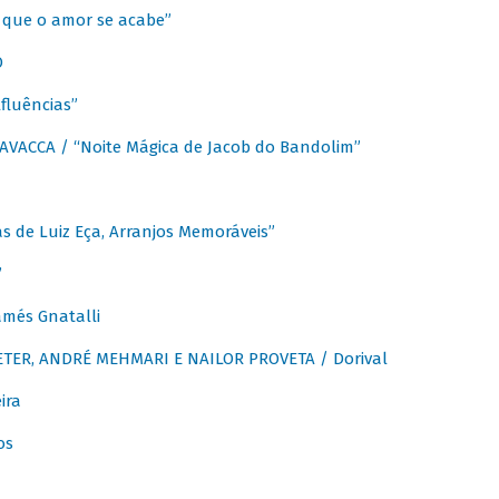
que o amor se acabe”
O
fluências”
VACCA / “Noite Mágica de Jacob do Bandolim”
 de Luiz Eça, Arranjos Memoráveis”
”
més Gnatalli
ER, ANDRÉ MEHMARI E NAILOR PROVETA / Dorival
ira
os