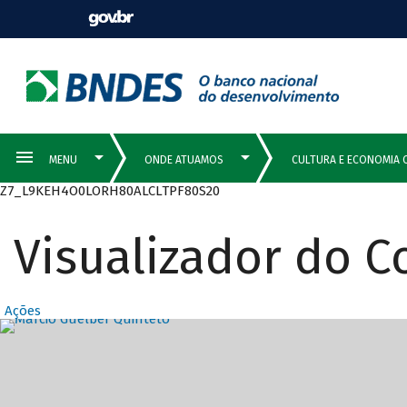
Z7_L9KEH4O0LORH80ALCLTPF80S20
Visualizador do 
Ações
Destaques Prin