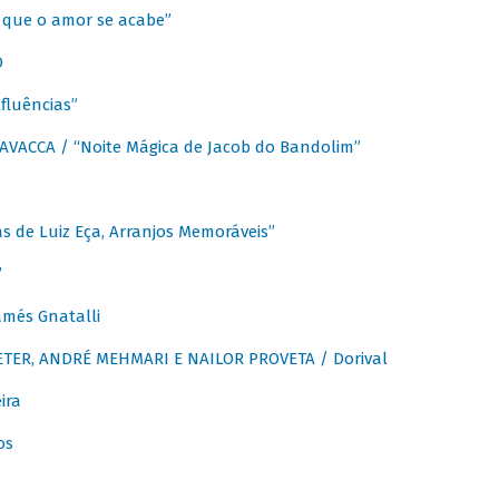
que o amor se acabe”
O
fluências”
VACCA / “Noite Mágica de Jacob do Bandolim”
 de Luiz Eça, Arranjos Memoráveis”
”
més Gnatalli
ER, ANDRÉ MEHMARI E NAILOR PROVETA / Dorival
ira
os