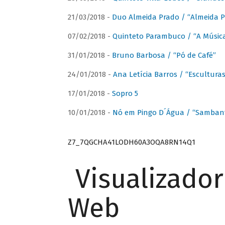
21/03/2018 -
Duo Almeida Prado / “Almeida P
07/02/2018 -
Quinteto Parambuco / “A Música
31/01/2018 -
Bruno Barbosa / “Pó de Café”
24/01/2018 -
Ana Letícia Barros / “Escultura
17/01/2018 -
Sopro 5
10/01/2018 -
Nó em Pingo D´Água / “Sambant
Z7_7QGCHA41LODH60A3OQA8RN14Q1
Visualizado
Web