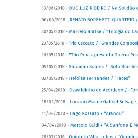
13/06/2018 -
DUO LUZ-RIBEIRO / Na Solidão e
06/06/2018 -
RENATO BORGHETTI QUARTETO / 
30/05/2018 -
Marcelo Bratke / “Trilogia do Ca
23/05/2018 -
Trio Ceccato / “Grandes Composi
16/05/2018 -
"Trio Porã apresenta Guerra Pe
09/05/2018 -
Salomão Soares / “Solo Brasilei
02/05/2018 -
Heloísa Fernandes / “Faces”
25/04/2018 -
Oswaldinho do Acordeon / “Forr
18/04/2018 -
Luciano Maia e Gabriel Selvage 
11/04/2018 -
Tiago Rossato / “Arandu”
04/04/2018 -
Marcelo Caldi / “A Sanfona É 
28/03/2018 -
Quinteto Villa-Lobos / “Grande