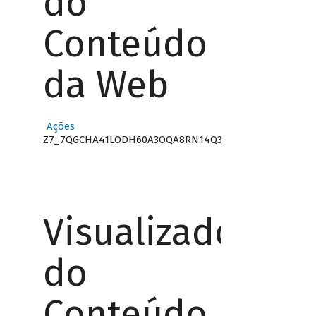
do
Conteúdo
da Web
Ações
Z7_7QGCHA41LODH60A3OQA8RN14Q3
Visualizador
do
Conteúdo