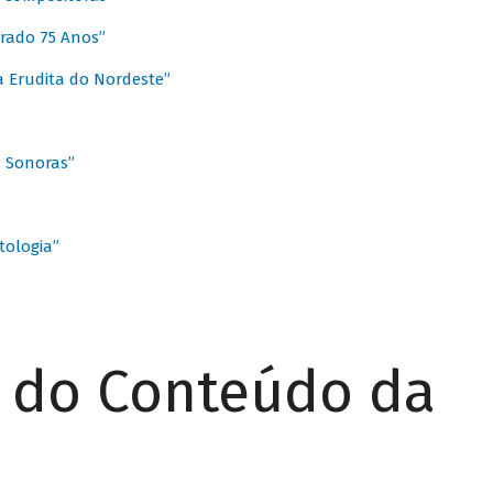
rado 75 Anos”
 Erudita do Nordeste”
s Sonoras”
ologia”
r do Conteúdo da