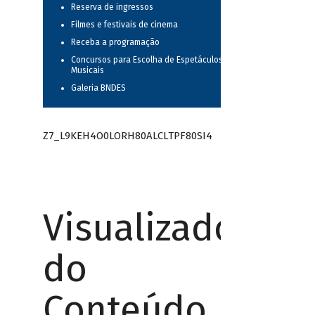
Reserva de ingressos
Filmes e festivais de cinema
Receba a programação
Concursos para Escolha de Espetáculos
Musicais
Galeria BNDES
Z7_L9KEH4O0LORH80ALCLTPF80SI4
Visualizador
do
Conteúdo