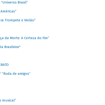
Universo Brasil”
 Américas”
ra Trompete e Violão”
a da Morte: A Certeza do Fim”
a Brasileira"
EBATO
 “Roda de amigos”
 musical”