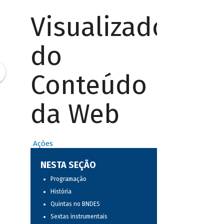
Visualizador
do
Conteúdo
da Web
Ações
NESTA SEÇÃO
Programação
História
Quintas no BNDES
Sextas instrumentais