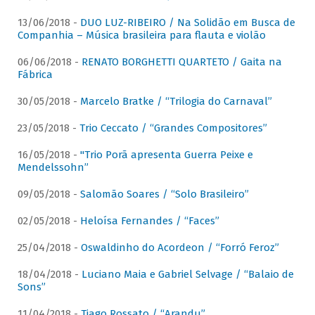
13/06/2018 -
DUO LUZ-RIBEIRO / Na Solidão em Busca de
Companhia – Música brasileira para flauta e violão
06/06/2018 -
RENATO BORGHETTI QUARTETO / Gaita na
Fábrica
30/05/2018 -
Marcelo Bratke / “Trilogia do Carnaval”
23/05/2018 -
Trio Ceccato / “Grandes Compositores”
16/05/2018 -
"Trio Porã apresenta Guerra Peixe e
Mendelssohn”
09/05/2018 -
Salomão Soares / “Solo Brasileiro”
02/05/2018 -
Heloísa Fernandes / “Faces”
25/04/2018 -
Oswaldinho do Acordeon / “Forró Feroz”
18/04/2018 -
Luciano Maia e Gabriel Selvage / “Balaio de
Sons”
11/04/2018 -
Tiago Rossato / “Arandu”