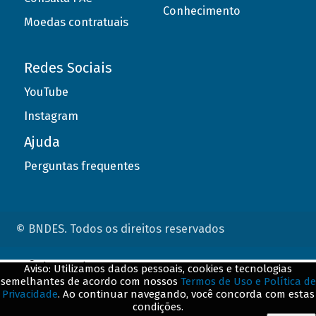
Conhecimento
Moedas contratuais
Redes Sociais
YouTube
Instagram
Ajuda
Perguntas frequentes
© BNDES. Todos os direitos reservados
ConteÃºdo complementar
Aviso: Utilizamos dados pessoais, cookies e tecnologias
semelhantes de acordo com nossos
Termos de Uso e Política de
${title}
${badge}
Privacidade
. Ao continuar navegando, você concorda com estas
condições.
${loading}