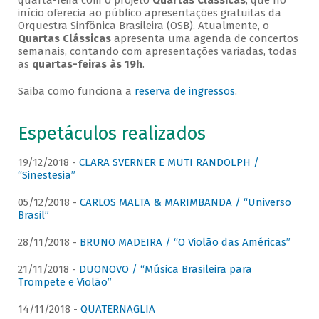
quarta-feira com o projeto
Quartas Clássicas
, que no
início oferecia ao público apresentações gratuitas da
Orquestra Sinfônica Brasileira (OSB). Atualmente, o
Quartas Clássicas
apresenta uma agenda de concertos
semanais, contando com apresentações variadas, todas
as
quartas-feiras às 19h
.
Saiba como funciona a
reserva de ingressos
.
Espetáculos realizados
19/12/2018 -
CLARA SVERNER E MUTI RANDOLPH /
“Sinestesia”
05/12/2018 -
CARLOS MALTA & MARIMBANDA / “Universo
Brasil”
28/11/2018 -
BRUNO MADEIRA / “O Violão das Américas”
21/11/2018 -
DUONOVO / “Música Brasileira para
Trompete e Violão”
14/11/2018 -
QUATERNAGLIA