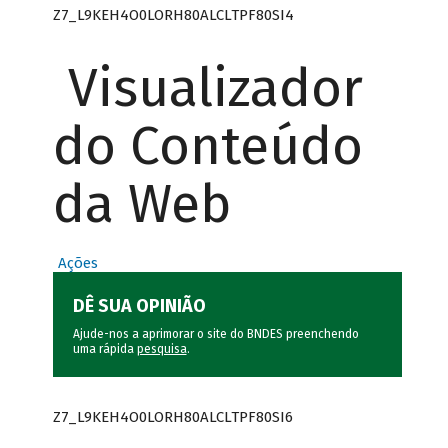
Z7_L9KEH4O0LORH80ALCLTPF80SI4
Visualizador
do Conteúdo
da Web
Ações
DÊ SUA OPINIÃO
Ajude-nos a aprimorar o site do BNDES preenchendo
uma rápida
pesquisa
.
Z7_L9KEH4O0LORH80ALCLTPF80SI6