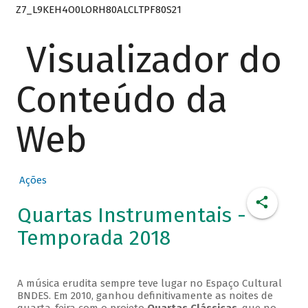
Z7_L9KEH4O0LORH80ALCLTPF80S21
Visualizador do
Conteúdo da
Web
Ações
Quartas Instrumentais -
Temporada 2018
A música erudita sempre teve lugar no Espaço Cultural
BNDES. Em 2010, ganhou definitivamente as noites de