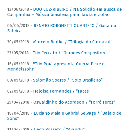
13/06/2018 -
DUO LUZ-RIBEIRO / Na Solidão em Busca de
Companhia – Música brasileira para flauta e violão
06/06/2018 -
RENATO BORGHETTI QUARTETO / Gaita na
Fábrica
30/05/2018 -
Marcelo Bratke / “Trilogia do Carnaval”
23/05/2018 -
Trio Ceccato / “Grandes Compositores”
16/05/2018 -
"Trio Porã apresenta Guerra Peixe e
Mendelssohn”
09/05/2018 -
Salomão Soares / “Solo Brasileiro”
02/05/2018 -
Heloísa Fernandes / “Faces”
25/04/2018 -
Oswaldinho do Acordeon / “Forró Feroz”
18/04/2018 -
Luciano Maia e Gabriel Selvage / “Balaio de
Sons”
11/04/2018 -
Tiago Rossato / “Arandu”