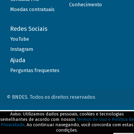
Conhecimento
Moedas contratuais
Redes Sociais
YouTube
Instagram
Ajuda
Perguntas frequentes
© BNDES. Todos os direitos reservados
ConteÃºdo complementar
Aviso: Utilizamos dados pessoais, cookies e tecnologias
semelhantes de acordo com nossos
Termos de Uso e Política de
${title}
${badge}
Privacidade
. Ao continuar navegando, você concorda com estas
condições.
${loading}