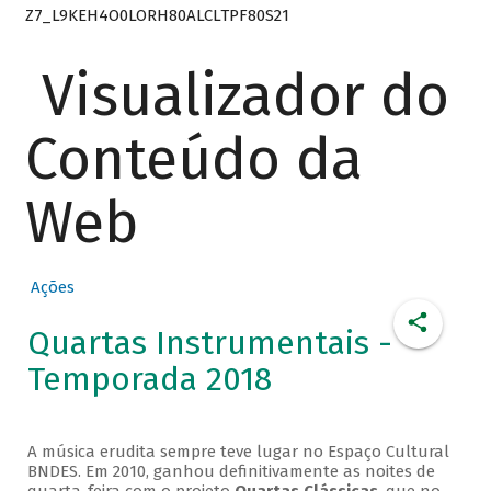
Z7_L9KEH4O0LORH80ALCLTPF80S21
Visualizador do
Conteúdo da
Web
Ações
Quartas Instrumentais -
Temporada 2018
A música erudita sempre teve lugar no Espaço Cultural
BNDES. Em 2010, ganhou definitivamente as noites de