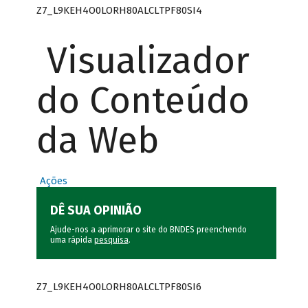
Z7_L9KEH4O0LORH80ALCLTPF80SI4
Visualizador
do Conteúdo
da Web
Ações
DÊ SUA OPINIÃO
Ajude-nos a aprimorar o site do BNDES preenchendo
uma rápida
pesquisa
.
Z7_L9KEH4O0LORH80ALCLTPF80SI6