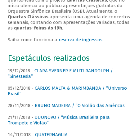
quarta-feira com o projeto
Quartas Clássicas
, que no
início oferecia ao público apresentações gratuitas da
Orquestra Sinfônica Brasileira (OSB). Atualmente, o
Quartas Clássicas
apresenta uma agenda de concertos
semanais, contando com apresentações variadas, todas
as
quartas-feiras às 19h
.
Saiba como funciona a
reserva de ingressos
.
Espetáculos realizados
19/12/2018 -
CLARA SVERNER E MUTI RANDOLPH /
“Sinestesia”
05/12/2018 -
CARLOS MALTA & MARIMBANDA / “Universo
Brasil”
28/11/2018 -
BRUNO MADEIRA / “O Violão das Américas”
21/11/2018 -
DUONOVO / “Música Brasileira para
Trompete e Violão”
14/11/2018 -
QUATERNAGLIA