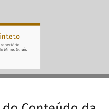
inteto
 repertório
de Minas Gerais
r do Conteúdo da