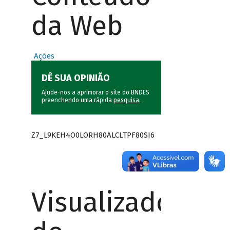
da Web
Ações
DÊ SUA OPINIÃO
Ajude-nos a aprimorar o site do BNDES
preenchendo uma rápida
pesquisa
.
Z7_L9KEH4O0LORH80ALCLTPF80SI6
Visualizador