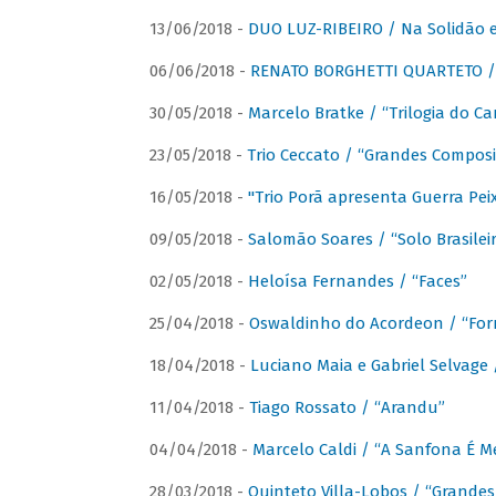
13/06/2018 -
DUO LUZ-RIBEIRO / Na Solidão e
06/06/2018 -
RENATO BORGHETTI QUARTETO / 
30/05/2018 -
Marcelo Bratke / “Trilogia do Ca
23/05/2018 -
Trio Ceccato / “Grandes Composi
16/05/2018 -
"Trio Porã apresenta Guerra Pe
09/05/2018 -
Salomão Soares / “Solo Brasilei
02/05/2018 -
Heloísa Fernandes / “Faces”
25/04/2018 -
Oswaldinho do Acordeon / “Forr
18/04/2018 -
Luciano Maia e Gabriel Selvage 
11/04/2018 -
Tiago Rossato / “Arandu”
04/04/2018 -
Marcelo Caldi / “A Sanfona É 
28/03/2018 -
Quinteto Villa-Lobos / “Grande