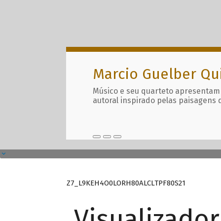
Marcio Guelber Qu
Músico e seu quarteto apresentam
autoral inspirado pelas paisagens 
Z7_L9KEH4O0LORH80ALCLTPF80S21
Visualizado