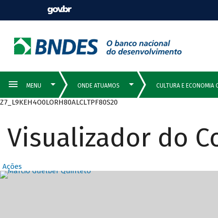
Z7_L9KEH4O0LORH80ALCLTPF80S20
Visualizador do 
Ações
Destaques Prin