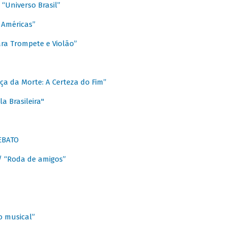
Universo Brasil”
 Américas”
ra Trompete e Violão”
a da Morte: A Certeza do Fim”
a Brasileira"
EBATO
 “Roda de amigos”
 musical”