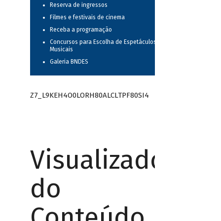
Reserva de ingressos
Filmes e festivais de cinema
Receba a programação
Concursos para Escolha de Espetáculos
Musicais
Galeria BNDES
Z7_L9KEH4O0LORH80ALCLTPF80SI4
Visualizador
do
Conteúdo