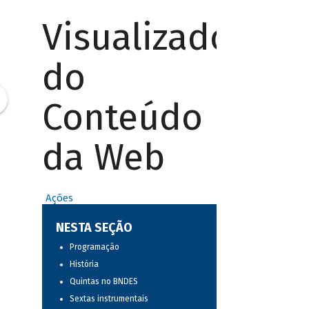
Visualizador
do
Conteúdo
da Web
Ações
NESTA SEÇÃO
Programação
História
Quintas no BNDES
Sextas instrumentais