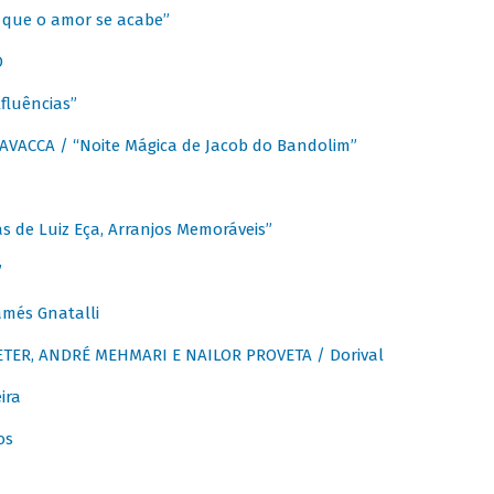
que o amor se acabe”
O
fluências”
VACCA / “Noite Mágica de Jacob do Bandolim”
 de Luiz Eça, Arranjos Memoráveis”
”
més Gnatalli
ER, ANDRÉ MEHMARI E NAILOR PROVETA / Dorival
ira
os