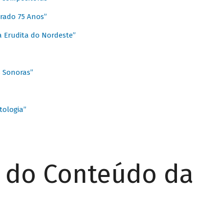
rado 75 Anos”
 Erudita do Nordeste”
s Sonoras”
ologia”
r do Conteúdo da