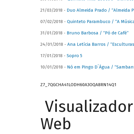
21/03/2018 -
Duo Almeida Prado / “Almeida P
07/02/2018 -
Quinteto Parambuco / “A Música
31/01/2018 -
Bruno Barbosa / “Pó de Café”
24/01/2018 -
Ana Letícia Barros / “Escultura
17/01/2018 -
Sopro 5
10/01/2018 -
Nó em Pingo D´Água / “Sambant
Z7_7QGCHA41LODH60A3OQA8RN14Q1
Visualizado
Web