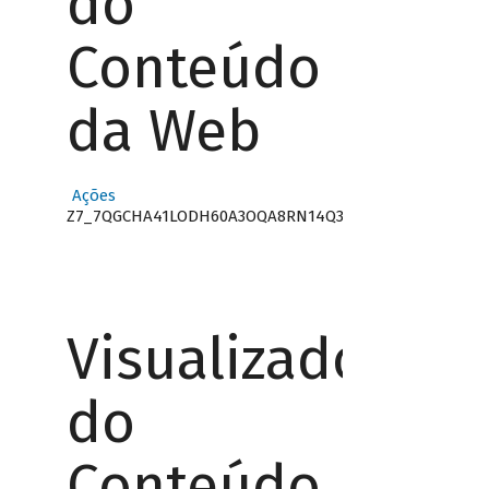
do
Conteúdo
da Web
Ações
Z7_7QGCHA41LODH60A3OQA8RN14Q3
Visualizador
do
Conteúdo