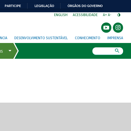
PARTICIPE
LEGISLAÇÃO
ÓRGÃOS DO GOVERNO
⁣
ENGLISH
ACESSIBILIDADE
A+
A-
NCIA
DESENVOLVIMENTO SUSTENTÁVEL
CONHECIMENTO
IMPRENSA
Busca
gem de tela