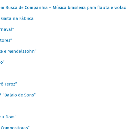
m Busca de Companhia – Música brasileira para flauta e violão
Gaita na Fábrica
rnaval”
tores”
ixe e Mendelssohn”
ro”
ó Feroz”
/ “Balaio de Sons”
Meu Dom”
s Compositoras”