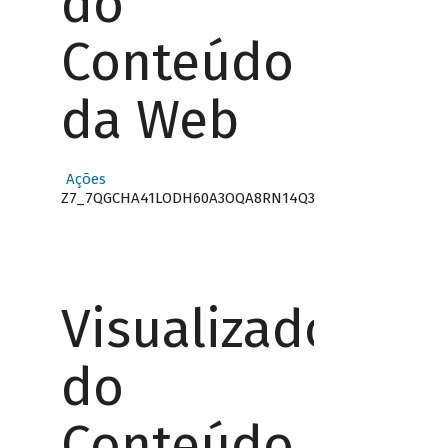
do
Conteúdo
da Web
Ações
Z7_7QGCHA41LODH60A3OQA8RN14Q3
Visualizador
do
Conteúdo