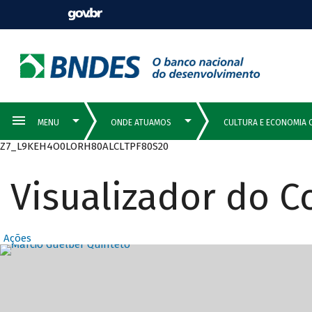
Z7_L9KEH4O0LORH80ALCLTPF80S20
Visualizador do 
Ações
Destaques Prin