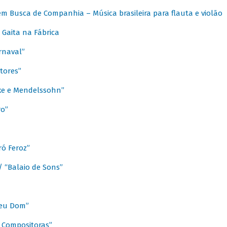
m Busca de Companhia – Música brasileira para flauta e violão
Gaita na Fábrica
rnaval”
tores”
ixe e Mendelssohn”
ro”
ó Feroz”
/ “Balaio de Sons”
Meu Dom”
s Compositoras”