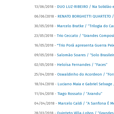
13/06/2018 -
DUO LUZ-RIBEIRO / Na Solidão e
06/06/2018 -
RENATO BORGHETTI QUARTETO / 
30/05/2018 -
Marcelo Bratke / “Trilogia do Ca
23/05/2018 -
Trio Ceccato / “Grandes Composi
16/05/2018 -
"Trio Porã apresenta Guerra Pe
09/05/2018 -
Salomão Soares / “Solo Brasilei
02/05/2018 -
Heloísa Fernandes / “Faces”
25/04/2018 -
Oswaldinho do Acordeon / “Forr
18/04/2018 -
Luciano Maia e Gabriel Selvage 
11/04/2018 -
Tiago Rossato / “Arandu”
04/04/2018 -
Marcelo Caldi / “A Sanfona É 
28/03/2018 -
Quinteto Villa-Lobos / “Grande