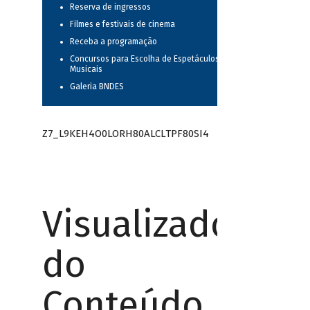
Reserva de ingressos
Filmes e festivais de cinema
Receba a programação
Concursos para Escolha de Espetáculos
Musicais
Galeria BNDES
Z7_L9KEH4O0LORH80ALCLTPF80SI4
Visualizador
do
Conteúdo