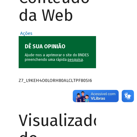
da Web
Ações
DÊ SUA OPINIÃO
Ajude-nos a aprimorar o site do BNDES
preenchendo uma rápida
pesquisa
.
Z7_L9KEH4O0LORH80ALCLTPF80SI6
Visualizador