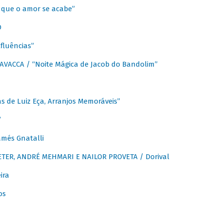
que o amor se acabe”
O
fluências”
VACCA / “Noite Mágica de Jacob do Bandolim”
 de Luiz Eça, Arranjos Memoráveis”
”
més Gnatalli
ER, ANDRÉ MEHMARI E NAILOR PROVETA / Dorival
ira
os