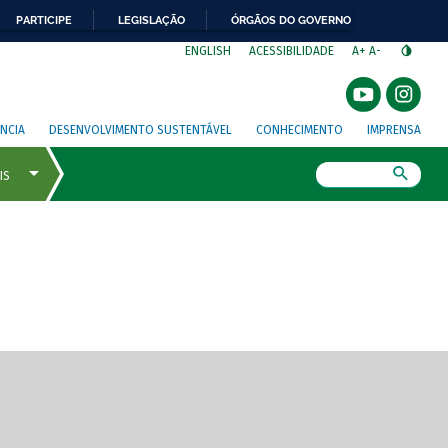
PARTICIPE
LEGISLAÇÃO
ÓRGÃOS DO GOVERNO
⁣
ENGLISH
ACESSIBILIDADE
A+
A-
NCIA
DESENVOLVIMENTO SUSTENTÁVEL
CONHECIMENTO
IMPRENSA
Busca
gem de tela