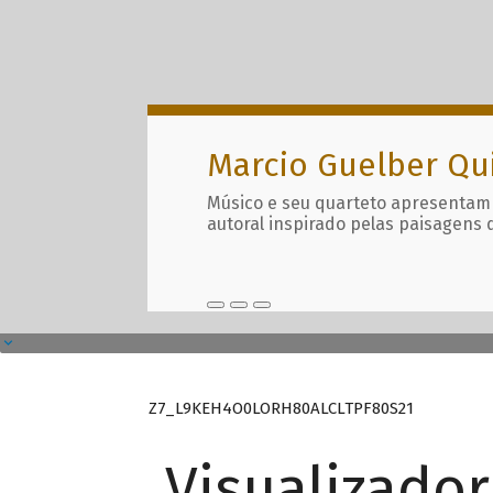
Marcio Guelber Qu
Músico e seu quarteto apresentam
autoral inspirado pelas paisagens 
Z7_L9KEH4O0LORH80ALCLTPF80S21
Visualizado