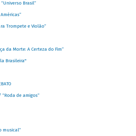
Universo Brasil”
 Américas”
ra Trompete e Violão”
a da Morte: A Certeza do Fim”
a Brasileira"
EBATO
 “Roda de amigos”
 musical”