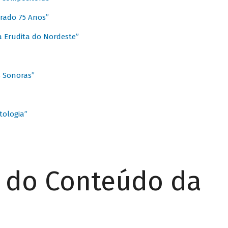
rado 75 Anos”
 Erudita do Nordeste”
s Sonoras”
ologia”
r do Conteúdo da