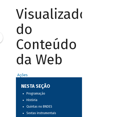
Visualizador
do
Conteúdo
da Web
Ações
NESTA SEÇÃO
Programação
História
Quintas no BNDES
Sextas instrumentais