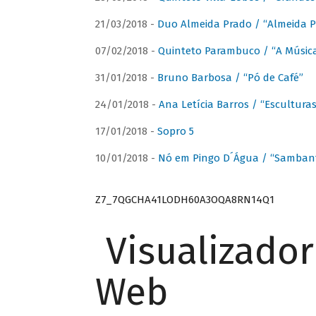
21/03/2018 -
Duo Almeida Prado / “Almeida P
07/02/2018 -
Quinteto Parambuco / “A Música
31/01/2018 -
Bruno Barbosa / “Pó de Café”
24/01/2018 -
Ana Letícia Barros / “Escultura
17/01/2018 -
Sopro 5
10/01/2018 -
Nó em Pingo D´Água / “Sambant
Z7_7QGCHA41LODH60A3OQA8RN14Q1
Visualizado
Web