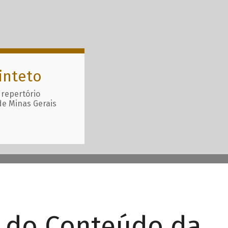
inteto
 repertório
de Minas Gerais
r do Conteúdo da