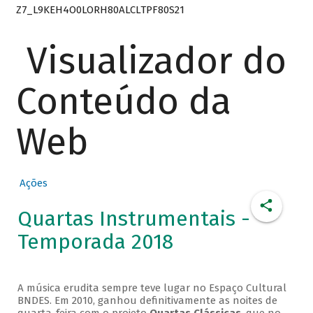
Z7_L9KEH4O0LORH80ALCLTPF80S21
Visualizador do
Conteúdo da
Web
Ações
Quartas Instrumentais -
Temporada 2018
A música erudita sempre teve lugar no Espaço Cultural
BNDES. Em 2010, ganhou definitivamente as noites de