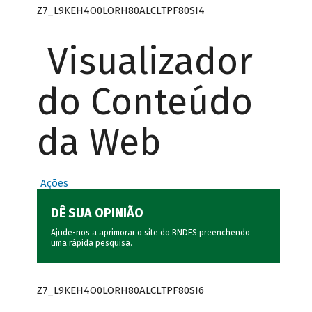
Z7_L9KEH4O0LORH80ALCLTPF80SI4
Visualizador
do Conteúdo
da Web
Ações
DÊ SUA OPINIÃO
Ajude-nos a aprimorar o site do BNDES preenchendo
uma rápida
pesquisa
.
Z7_L9KEH4O0LORH80ALCLTPF80SI6