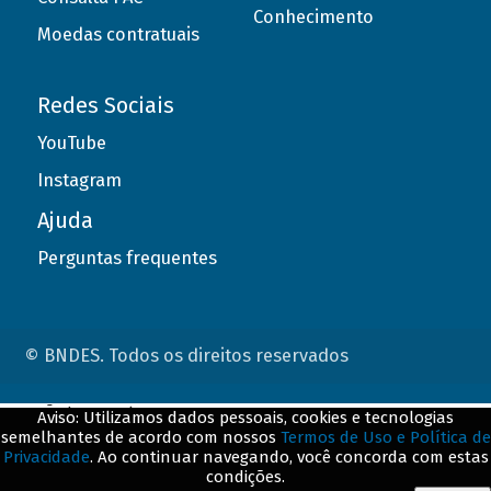
Conhecimento
Moedas contratuais
Redes Sociais
YouTube
Instagram
Ajuda
Perguntas frequentes
© BNDES. Todos os direitos reservados
ConteÃºdo complementar
Aviso: Utilizamos dados pessoais, cookies e tecnologias
semelhantes de acordo com nossos
Termos de Uso e Política de
${title}
${badge}
Privacidade
. Ao continuar navegando, você concorda com estas
condições.
${loading}