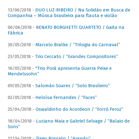
13/06/2018 -
DUO LUZ-RIBEIRO / Na Solidão em Busca de
Companhia – Música brasileira para flauta e violão
06/06/2018 -
RENATO BORGHETTI QUARTETO / Gaita na
Fábrica
30/05/2018 -
Marcelo Bratke / “Trilogia do Carnaval”
23/05/2018 -
Trio Ceccato / “Grandes Compositores”
16/05/2018 -
"Trio Porã apresenta Guerra Peixe e
Mendelssohn”
09/05/2018 -
Salomão Soares / “Solo Brasileiro”
02/05/2018 -
Heloísa Fernandes / “Faces”
25/04/2018 -
Oswaldinho do Acordeon / “Forró Feroz”
18/04/2018 -
Luciano Maia e Gabriel Selvage / “Balaio de
Sons”
11/04/2018 -
Tiago Rossato / “Arandu”