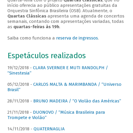
quarta-feira com o projeto
Quartas Clássicas
, que no
início oferecia ao público apresentações gratuitas da
Orquestra Sinfônica Brasileira (OSB). Atualmente, o
Quartas Clássicas
apresenta uma agenda de concertos
semanais, contando com apresentações variadas, todas
as
quartas-feiras às 19h
.
Saiba como funciona a
reserva de ingressos
.
Espetáculos realizados
19/12/2018 -
CLARA SVERNER E MUTI RANDOLPH /
“Sinestesia”
05/12/2018 -
CARLOS MALTA & MARIMBANDA / “Universo
Brasil”
28/11/2018 -
BRUNO MADEIRA / “O Violão das Américas”
21/11/2018 -
DUONOVO / “Música Brasileira para
Trompete e Violão”
14/11/2018 -
QUATERNAGLIA