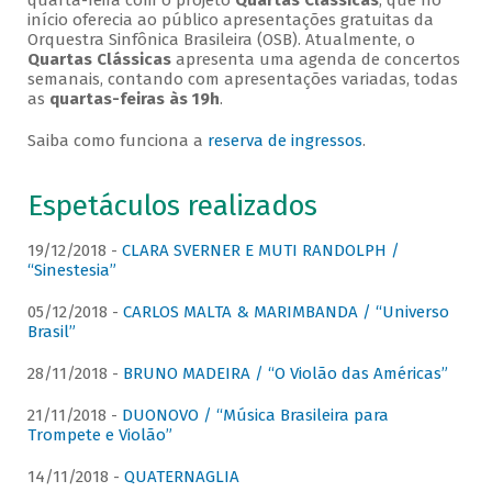
quarta-feira com o projeto
Quartas Clássicas
, que no
início oferecia ao público apresentações gratuitas da
Orquestra Sinfônica Brasileira (OSB). Atualmente, o
Quartas Clássicas
apresenta uma agenda de concertos
semanais, contando com apresentações variadas, todas
as
quartas-feiras às 19h
.
Saiba como funciona a
reserva de ingressos
.
Espetáculos realizados
19/12/2018 -
CLARA SVERNER E MUTI RANDOLPH /
“Sinestesia”
05/12/2018 -
CARLOS MALTA & MARIMBANDA / “Universo
Brasil”
28/11/2018 -
BRUNO MADEIRA / “O Violão das Américas”
21/11/2018 -
DUONOVO / “Música Brasileira para
Trompete e Violão”
14/11/2018 -
QUATERNAGLIA