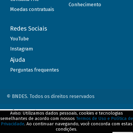
Conhecimento
Moedas contratuais
Redes Sociais
YouTube
Instagram
Ajuda
Perguntas frequentes
© BNDES. Todos os direitos reservados
ConteÃºdo complementar
Aviso: Utilizamos dados pessoais, cookies e tecnologias
semelhantes de acordo com nossos
Termos de Uso e Política de
${title}
${badge}
Privacidade
. Ao continuar navegando, você concorda com estas
condições.
${loading}