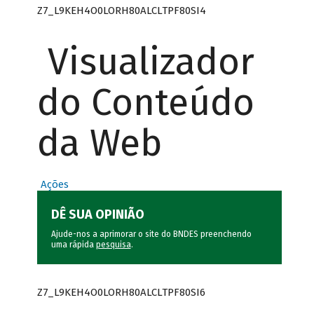
Z7_L9KEH4O0LORH80ALCLTPF80SI4
Visualizador
do Conteúdo
da Web
Ações
DÊ SUA OPINIÃO
Ajude-nos a aprimorar o site do BNDES preenchendo
uma rápida
pesquisa
.
Z7_L9KEH4O0LORH80ALCLTPF80SI6