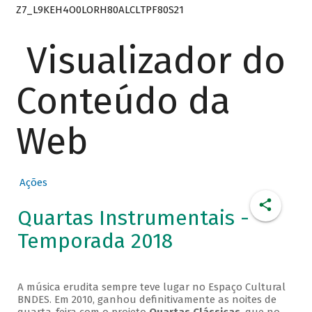
Z7_L9KEH4O0LORH80ALCLTPF80S21
Visualizador do
Conteúdo da
Web
Ações
Quartas Instrumentais -
Temporada 2018
A música erudita sempre teve lugar no Espaço Cultural
BNDES. Em 2010, ganhou definitivamente as noites de