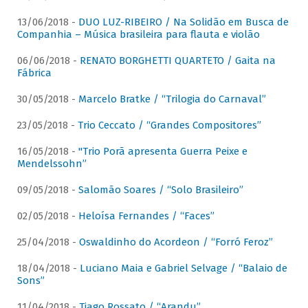
13/06/2018 -
DUO LUZ-RIBEIRO / Na Solidão em Busca de
Companhia – Música brasileira para flauta e violão
06/06/2018 -
RENATO BORGHETTI QUARTETO / Gaita na
Fábrica
30/05/2018 -
Marcelo Bratke / “Trilogia do Carnaval”
23/05/2018 -
Trio Ceccato / “Grandes Compositores”
16/05/2018 -
"Trio Porã apresenta Guerra Peixe e
Mendelssohn”
09/05/2018 -
Salomão Soares / “Solo Brasileiro”
02/05/2018 -
Heloísa Fernandes / “Faces”
25/04/2018 -
Oswaldinho do Acordeon / “Forró Feroz”
18/04/2018 -
Luciano Maia e Gabriel Selvage / “Balaio de
Sons”
11/04/2018 -
Tiago Rossato / “Arandu”