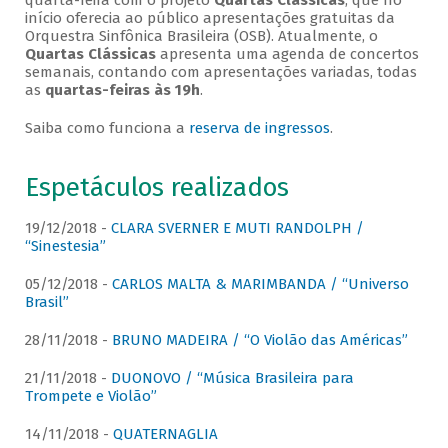
quarta-feira com o projeto
Quartas Clássicas
, que no
início oferecia ao público apresentações gratuitas da
Orquestra Sinfônica Brasileira (OSB). Atualmente, o
Quartas Clássicas
apresenta uma agenda de concertos
semanais, contando com apresentações variadas, todas
as
quartas-feiras às 19h
.
Saiba como funciona a
reserva de ingressos
.
Espetáculos realizados
19/12/2018 -
CLARA SVERNER E MUTI RANDOLPH /
“Sinestesia”
05/12/2018 -
CARLOS MALTA & MARIMBANDA / “Universo
Brasil”
28/11/2018 -
BRUNO MADEIRA / “O Violão das Américas”
21/11/2018 -
DUONOVO / “Música Brasileira para
Trompete e Violão”
14/11/2018 -
QUATERNAGLIA