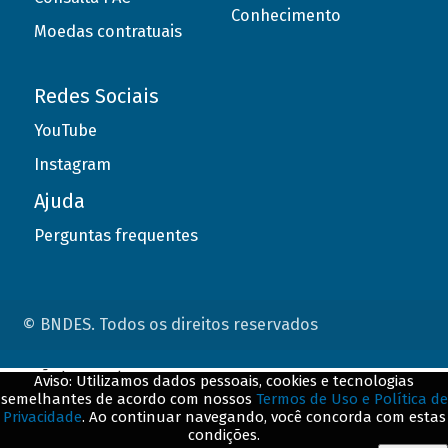
Conhecimento
Moedas contratuais
Redes Sociais
YouTube
Instagram
Ajuda
Perguntas frequentes
© BNDES. Todos os direitos reservados
ConteÃºdo complementar
Aviso: Utilizamos dados pessoais, cookies e tecnologias
semelhantes de acordo com nossos
Termos de Uso e Política de
${title}
${badge}
Privacidade
. Ao continuar navegando, você concorda com estas
condições.
${loading}