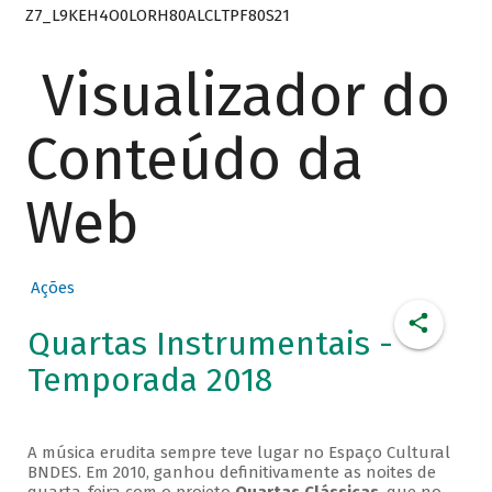
Z7_L9KEH4O0LORH80ALCLTPF80S21
Visualizador do
Conteúdo da
Web
Ações
Quartas Instrumentais -
Temporada 2018
A música erudita sempre teve lugar no Espaço Cultural
BNDES. Em 2010, ganhou definitivamente as noites de