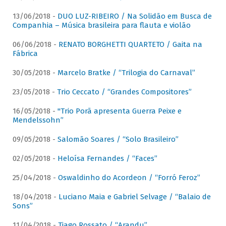
13/06/2018 -
DUO LUZ-RIBEIRO / Na Solidão em Busca de
Companhia – Música brasileira para flauta e violão
06/06/2018 -
RENATO BORGHETTI QUARTETO / Gaita na
Fábrica
30/05/2018 -
Marcelo Bratke / “Trilogia do Carnaval”
23/05/2018 -
Trio Ceccato / “Grandes Compositores”
16/05/2018 -
"Trio Porã apresenta Guerra Peixe e
Mendelssohn”
09/05/2018 -
Salomão Soares / “Solo Brasileiro”
02/05/2018 -
Heloísa Fernandes / “Faces”
25/04/2018 -
Oswaldinho do Acordeon / “Forró Feroz”
18/04/2018 -
Luciano Maia e Gabriel Selvage / “Balaio de
Sons”
11/04/2018 -
Tiago Rossato / “Arandu”