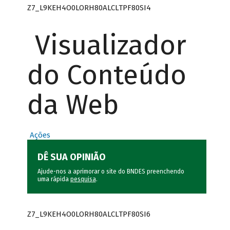
Z7_L9KEH4O0LORH80ALCLTPF80SI4
Visualizador
do Conteúdo
da Web
Ações
DÊ SUA OPINIÃO
Ajude-nos a aprimorar o site do BNDES preenchendo
uma rápida
pesquisa
.
Z7_L9KEH4O0LORH80ALCLTPF80SI6