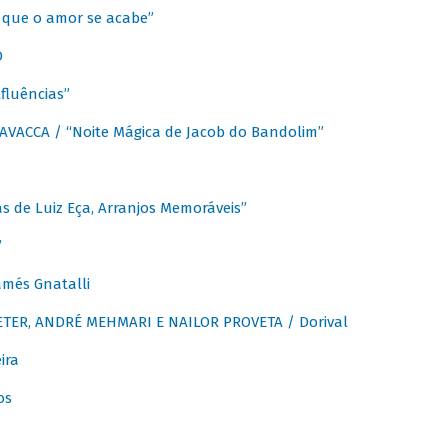
que o amor se acabe”
O
fluências”
VACCA / “Noite Mágica de Jacob do Bandolim”
 de Luiz Eça, Arranjos Memoráveis”
”
més Gnatalli
ER, ANDRÉ MEHMARI E NAILOR PROVETA / Dorival
ira
os