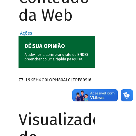
da Web
Ações
DÊ SUA OPINIÃO
Ajude-nos a aprimorar o site do BNDES
preenchendo uma rápida
pesquisa
.
Z7_L9KEH4O0LORH80ALCLTPF80SI6
Visualizador