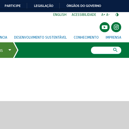
PARTICIPE
LEGISLAÇÃO
ÓRGÃOS DO GOVERNO
⁣
ENGLISH
ACESSIBILIDADE
A+
A-
NCIA
DESENVOLVIMENTO SUSTENTÁVEL
CONHECIMENTO
IMPRENSA
Busca
gem de tela