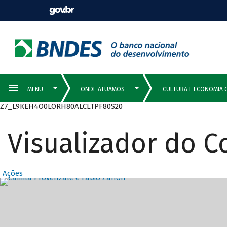
Z7_L9KEH4O0LORH80ALCLTPF80S20
Visualizador do 
Ações
Destaques Prin