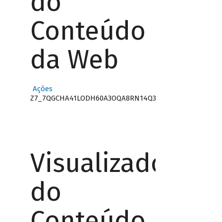
do
Conteúdo
da Web
Ações
Z7_7QGCHA41LODH60A3OQA8RN14Q3
Visualizador
do
Conteúdo