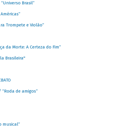
Universo Brasil”
 Américas”
ra Trompete e Violão”
a da Morte: A Certeza do Fim”
a Brasileira"
EBATO
 “Roda de amigos”
 musical”