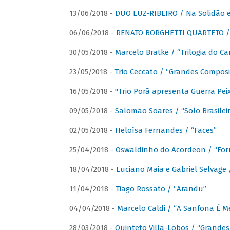
13/06/2018 -
DUO LUZ-RIBEIRO / Na Solidão e
06/06/2018 -
RENATO BORGHETTI QUARTETO / 
30/05/2018 -
Marcelo Bratke / “Trilogia do Ca
23/05/2018 -
Trio Ceccato / “Grandes Composi
16/05/2018 -
"Trio Porã apresenta Guerra Pe
09/05/2018 -
Salomão Soares / “Solo Brasilei
02/05/2018 -
Heloísa Fernandes / “Faces”
25/04/2018 -
Oswaldinho do Acordeon / “Forr
18/04/2018 -
Luciano Maia e Gabriel Selvage 
11/04/2018 -
Tiago Rossato / “Arandu”
04/04/2018 -
Marcelo Caldi / “A Sanfona É 
28/03/2018 -
Quinteto Villa-Lobos / “Grande