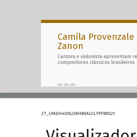
Camila Provenzale 
Zanon
Cantora e violonista apresentam r
compositores clássicos brasileiros
Z7_L9KEH4O0LORH80ALCLTPF80S21
Visualizado