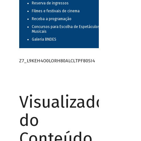
Reserva de ingressos
Filmes e festivais de cinema
Receba a programação
Concursos para Escolha de Espetáculos
Musicais
Galeria BNDES
Z7_L9KEH4O0LORH80ALCLTPF80SI4
Visualizador
do
Conteúdo