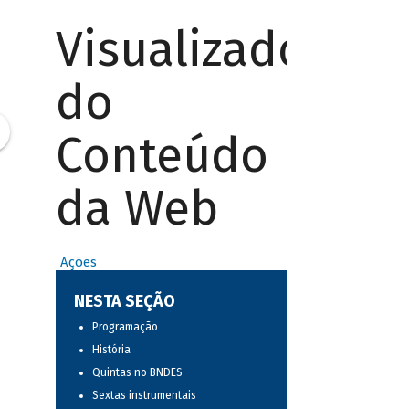
Visualizador
do
Conteúdo
da Web
Ações
NESTA SEÇÃO
Programação
História
Quintas no BNDES
Sextas instrumentais