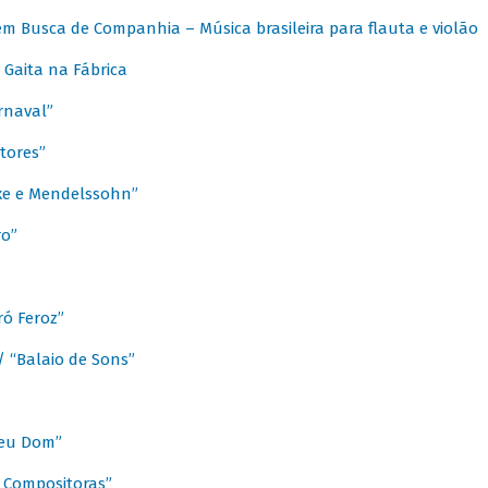
m Busca de Companhia – Música brasileira para flauta e violão
Gaita na Fábrica
rnaval”
tores”
ixe e Mendelssohn”
ro”
ó Feroz”
/ “Balaio de Sons”
Meu Dom”
s Compositoras”