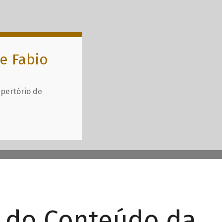
e Fabio
epertório de
r do Conteúdo da