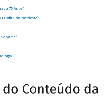
rado 75 Anos”
 Erudita do Nordeste”
s Sonoras”
ologia”
r do Conteúdo da