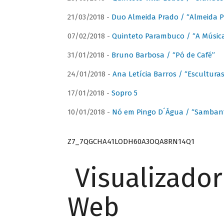
21/03/2018 -
Duo Almeida Prado / “Almeida P
07/02/2018 -
Quinteto Parambuco / “A Música
31/01/2018 -
Bruno Barbosa / “Pó de Café”
24/01/2018 -
Ana Letícia Barros / “Escultura
17/01/2018 -
Sopro 5
10/01/2018 -
Nó em Pingo D´Água / “Sambant
Z7_7QGCHA41LODH60A3OQA8RN14Q1
Visualizado
Web