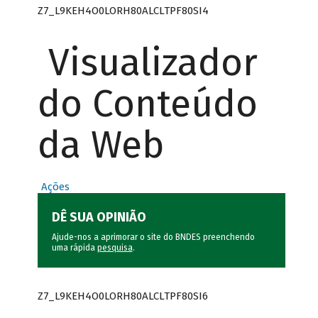
Z7_L9KEH4O0LORH80ALCLTPF80SI4
Visualizador
do Conteúdo
da Web
Ações
DÊ SUA OPINIÃO
Ajude-nos a aprimorar o site do BNDES preenchendo
uma rápida
pesquisa
.
Z7_L9KEH4O0LORH80ALCLTPF80SI6