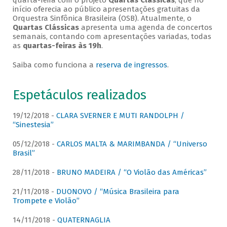
quarta-feira com o projeto
Quartas Clássicas
, que no
início oferecia ao público apresentações gratuitas da
Orquestra Sinfônica Brasileira (OSB). Atualmente, o
Quartas Clássicas
apresenta uma agenda de concertos
semanais, contando com apresentações variadas, todas
as
quartas-feiras às 19h
.
Saiba como funciona a
reserva de ingressos
.
Espetáculos realizados
19/12/2018 -
CLARA SVERNER E MUTI RANDOLPH /
“Sinestesia”
05/12/2018 -
CARLOS MALTA & MARIMBANDA / “Universo
Brasil”
28/11/2018 -
BRUNO MADEIRA / “O Violão das Américas”
21/11/2018 -
DUONOVO / “Música Brasileira para
Trompete e Violão”
14/11/2018 -
QUATERNAGLIA