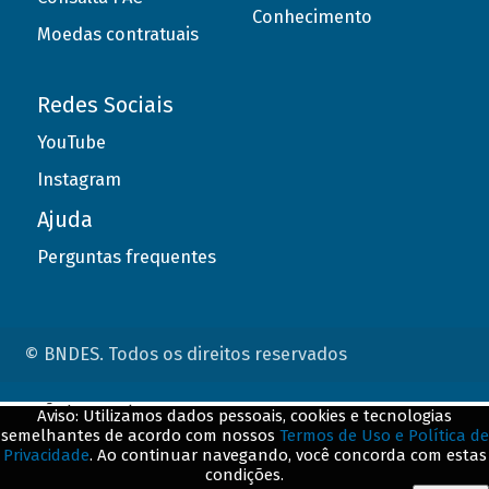
Conhecimento
Moedas contratuais
Redes Sociais
YouTube
Instagram
Ajuda
Perguntas frequentes
© BNDES. Todos os direitos reservados
ConteÃºdo complementar
Aviso: Utilizamos dados pessoais, cookies e tecnologias
semelhantes de acordo com nossos
Termos de Uso e Política de
${title}
${badge}
Privacidade
. Ao continuar navegando, você concorda com estas
condições.
${loading}