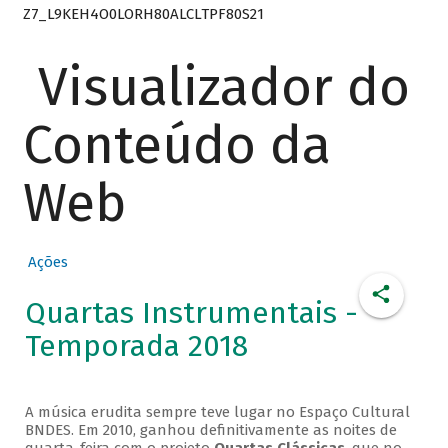
Z7_L9KEH4O0LORH80ALCLTPF80S21
Visualizador do
Conteúdo da
Web
Ações
Quartas Instrumentais -
Temporada 2018
A música erudita sempre teve lugar no Espaço Cultural
BNDES. Em 2010, ganhou definitivamente as noites de