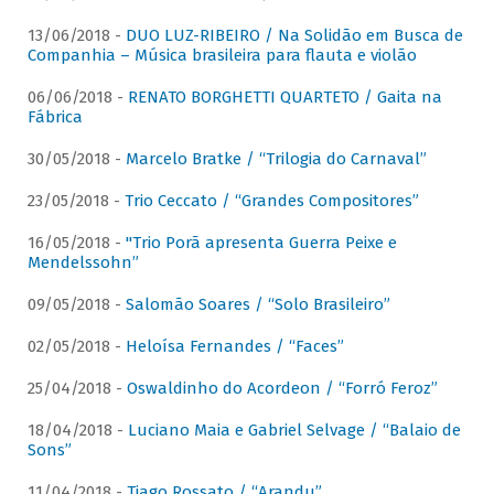
13/06/2018 -
DUO LUZ-RIBEIRO / Na Solidão em Busca de
Companhia – Música brasileira para flauta e violão
06/06/2018 -
RENATO BORGHETTI QUARTETO / Gaita na
Fábrica
30/05/2018 -
Marcelo Bratke / “Trilogia do Carnaval”
23/05/2018 -
Trio Ceccato / “Grandes Compositores”
16/05/2018 -
"Trio Porã apresenta Guerra Peixe e
Mendelssohn”
09/05/2018 -
Salomão Soares / “Solo Brasileiro”
02/05/2018 -
Heloísa Fernandes / “Faces”
25/04/2018 -
Oswaldinho do Acordeon / “Forró Feroz”
18/04/2018 -
Luciano Maia e Gabriel Selvage / “Balaio de
Sons”
11/04/2018 -
Tiago Rossato / “Arandu”