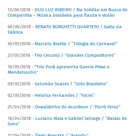
13/06/2018 -
DUO LUZ-RIBEIRO / Na Solidão em Busca de
Companhia – Música brasileira para flauta e violão
06/06/2018 -
RENATO BORGHETTI QUARTETO / Gaita na
Fábrica
30/05/2018 -
Marcelo Bratke / “Trilogia do Carnaval”
23/05/2018 -
Trio Ceccato / “Grandes Compositores”
16/05/2018 -
"Trio Porã apresenta Guerra Peixe e
Mendelssohn”
09/05/2018 -
Salomão Soares / “Solo Brasileiro”
02/05/2018 -
Heloísa Fernandes / “Faces”
25/04/2018 -
Oswaldinho do Acordeon / “Forró Feroz”
18/04/2018 -
Luciano Maia e Gabriel Selvage / “Balaio de
Sons”
11/04/2018 -
Tiago Rossato / “Arandu”