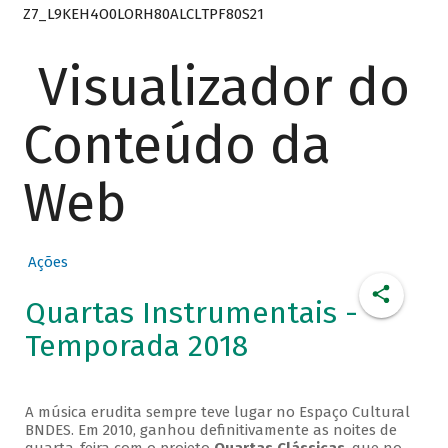
Z7_L9KEH4O0LORH80ALCLTPF80S21
Visualizador do
Conteúdo da
Web
Ações
Quartas Instrumentais -
Temporada 2018
A música erudita sempre teve lugar no Espaço Cultural
BNDES. Em 2010, ganhou definitivamente as noites de