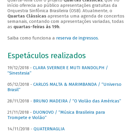
quarta-feira com o projeto
Quartas Clássicas
, que no
início oferecia ao público apresentações gratuitas da
Orquestra Sinfônica Brasileira (OSB). Atualmente, o
Quartas Clássicas
apresenta uma agenda de concertos
semanais, contando com apresentações variadas, todas
as
quartas-feiras às 19h
.
Saiba como funciona a
reserva de ingressos
.
Espetáculos realizados
19/12/2018 -
CLARA SVERNER E MUTI RANDOLPH /
“Sinestesia”
05/12/2018 -
CARLOS MALTA & MARIMBANDA / “Universo
Brasil”
28/11/2018 -
BRUNO MADEIRA / “O Violão das Américas”
21/11/2018 -
DUONOVO / “Música Brasileira para
Trompete e Violão”
14/11/2018 -
QUATERNAGLIA