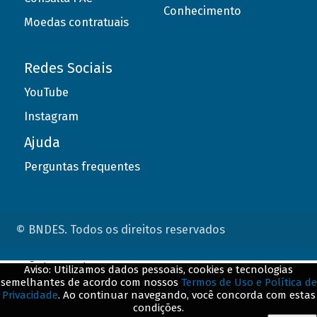
Conhecimento
Moedas contratuais
Redes Sociais
YouTube
Instagram
Ajuda
Perguntas frequentes
© BNDES. Todos os direitos reservados
ConteÃºdo complementar
Aviso: Utilizamos dados pessoais, cookies e tecnologias
semelhantes de acordo com nossos
Termos de Uso e Política de
${title}
${badge}
Privacidade
. Ao continuar navegando, você concorda com estas
condições.
${loading}