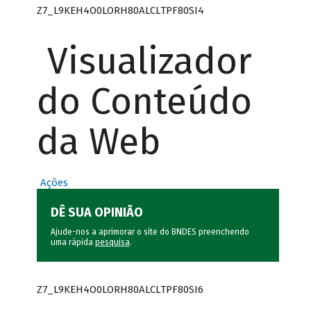
Z7_L9KEH4O0LORH80ALCLTPF80SI4
Visualizador
do Conteúdo
da Web
Ações
DÊ SUA OPINIÃO
Ajude-nos a aprimorar o site do BNDES preenchendo
uma rápida
pesquisa
.
Z7_L9KEH4O0LORH80ALCLTPF80SI6