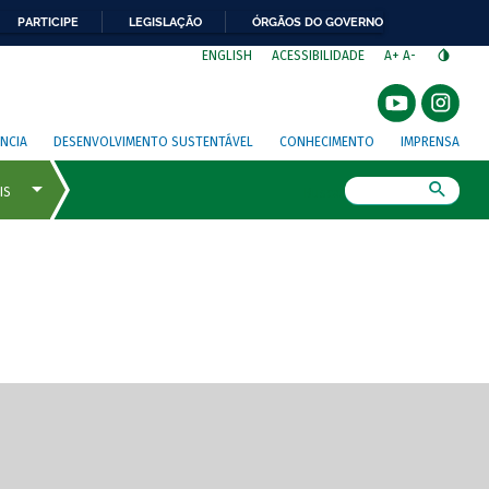
PARTICIPE
LEGISLAÇÃO
ÓRGÃOS DO GOVERNO
⁣
ENGLISH
ACESSIBILIDADE
A+
A-
NCIA
DESENVOLVIMENTO SUSTENTÁVEL
CONHECIMENTO
IMPRENSA
Busca
gem de tela