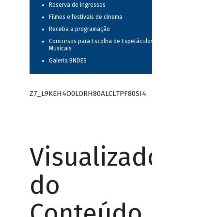
Reserva de ingressos
Filmes e festivais de cinema
Receba a programação
Concursos para Escolha de Espetáculos
Musicais
Galeria BNDES
Z7_L9KEH4O0LORH80ALCLTPF80SI4
Visualizador
do
Conteúdo