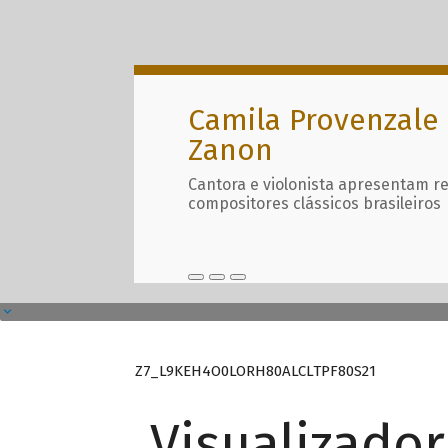
Camila Provenzale 
Zanon
Cantora e violonista apresentam r
compositores clássicos brasileiros
Z7_L9KEH4O0LORH80ALCLTPF80S21
Visualizado