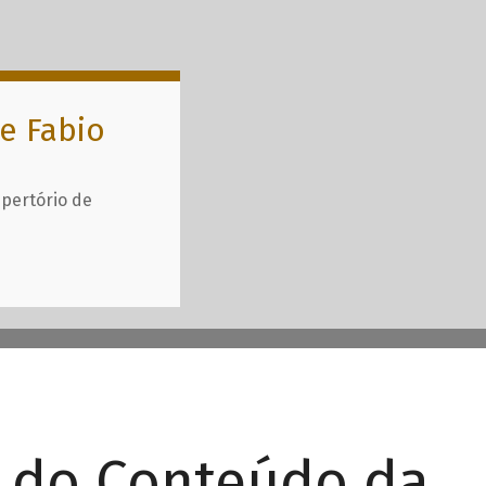
e Fabio
epertório de
r do Conteúdo da