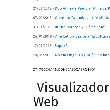
21/03/2018 -
Duo Almeida Prado / “Almeida P
07/02/2018 -
Quinteto Parambuco / “A Música
31/01/2018 -
Bruno Barbosa / “Pó de Café”
24/01/2018 -
Ana Letícia Barros / “Escultura
17/01/2018 -
Sopro 5
10/01/2018 -
Nó em Pingo D´Água / “Sambant
Z7_7QGCHA41LODH60A3OQA8RN14Q1
Visualizado
Web