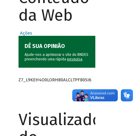
da Web
Ações
DÊ SUA OPINIÃO
Ajude-nos a aprimorar o site do BNDES
preenchendo uma rápida
pesquisa
.
Z7_L9KEH4O0LORH80ALCLTPF80SI6
Visualizador