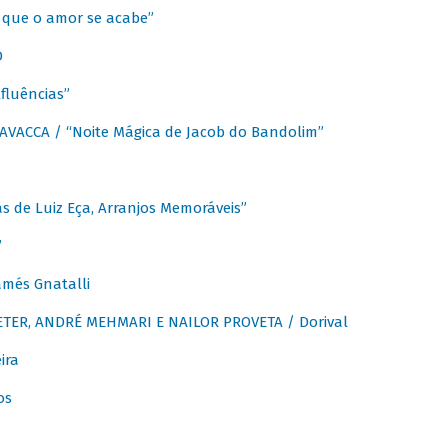
que o amor se acabe”
O
fluências”
VACCA / “Noite Mágica de Jacob do Bandolim”
 de Luiz Eça, Arranjos Memoráveis”
”
més Gnatalli
ER, ANDRÉ MEHMARI E NAILOR PROVETA / Dorival
ira
os