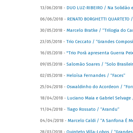
13/06/2018 -
DUO LUZ-RIBEIRO / Na Solidão e
06/06/2018 -
RENATO BORGHETTI QUARTETO / 
30/05/2018 -
Marcelo Bratke / “Trilogia do Ca
23/05/2018 -
Trio Ceccato / “Grandes Composi
16/05/2018 -
"Trio Porã apresenta Guerra Pe
09/05/2018 -
Salomão Soares / “Solo Brasilei
02/05/2018 -
Heloísa Fernandes / “Faces”
25/04/2018 -
Oswaldinho do Acordeon / “Forr
18/04/2018 -
Luciano Maia e Gabriel Selvage 
11/04/2018 -
Tiago Rossato / “Arandu”
04/04/2018 -
Marcelo Caldi / “A Sanfona É 
28/03/2018 -
Quinteto Villa-Lobos / “Grande