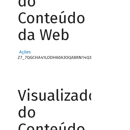
do
Conteúdo
da Web
Ações
Z7_7QGCHA41LODH60A3OQA8RN14Q3
Visualizador
do
Conteúdo