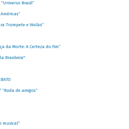
Universo Brasil”
 Américas”
ra Trompete e Violão”
a da Morte: A Certeza do Fim”
a Brasileira"
EBATO
 “Roda de amigos”
 musical”