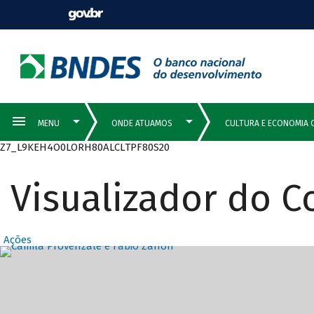
Z7_L9KEH4O0LORH80ALCLTPF80S20
Visualizador do 
Ações
Destaques Prin