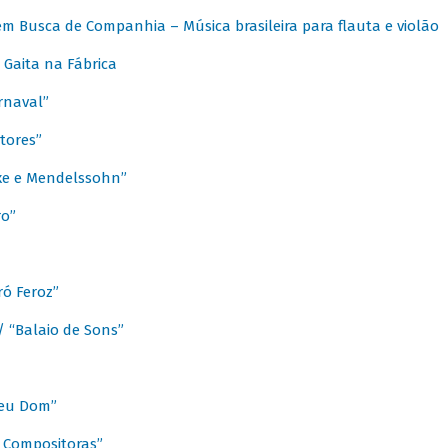
m Busca de Companhia – Música brasileira para flauta e violão
Gaita na Fábrica
rnaval”
tores”
ixe e Mendelssohn”
ro”
ó Feroz”
/ “Balaio de Sons”
Meu Dom”
s Compositoras”