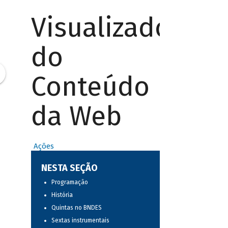
Visualizador
do
Conteúdo
da Web
Ações
NESTA SEÇÃO
Programação
História
Quintas no BNDES
Sextas instrumentais