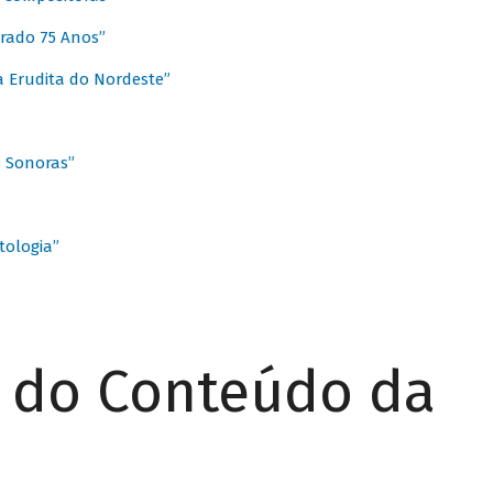
rado 75 Anos”
 Erudita do Nordeste”
s Sonoras”
ologia”
r do Conteúdo da