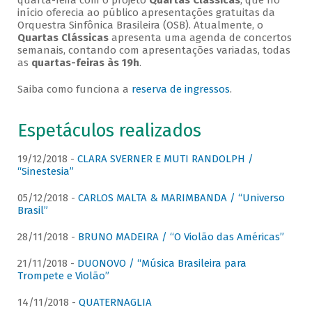
quarta-feira com o projeto
Quartas Clássicas
, que no
início oferecia ao público apresentações gratuitas da
Orquestra Sinfônica Brasileira (OSB). Atualmente, o
Quartas Clássicas
apresenta uma agenda de concertos
semanais, contando com apresentações variadas, todas
as
quartas-feiras às 19h
.
Saiba como funciona a
reserva de ingressos
.
Espetáculos realizados
19/12/2018 -
CLARA SVERNER E MUTI RANDOLPH /
“Sinestesia”
05/12/2018 -
CARLOS MALTA & MARIMBANDA / “Universo
Brasil”
28/11/2018 -
BRUNO MADEIRA / “O Violão das Américas”
21/11/2018 -
DUONOVO / “Música Brasileira para
Trompete e Violão”
14/11/2018 -
QUATERNAGLIA