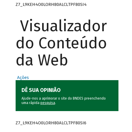
Z7_L9KEH4O0LORH80ALCLTPF80SI4
Visualizador
do Conteúdo
da Web
Ações
DÊ SUA OPINIÃO
Ajude-nos a aprimorar o site do BNDES preenchendo
uma rápida
pesquisa
.
Z7_L9KEH4O0LORH80ALCLTPF80SI6