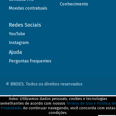
Conhecimento
Moedas contratuais
Redes Sociais
YouTube
Instagram
Ajuda
Perguntas frequentes
© BNDES. Todos os direitos reservados
ConteÃºdo complementar
Aviso: Utilizamos dados pessoais, cookies e tecnologias
semelhantes de acordo com nossos
Termos de Uso e Política de
${title}
${badge}
Privacidade
. Ao continuar navegando, você concorda com estas
condições.
${loading}