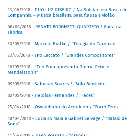
13/06/2018 -
DUO LUZ-RIBEIRO / Na Solidão em Busca de
Companhia – Música brasileira para flauta e violão
06/06/2018 -
RENATO BORGHETTI QUARTETO / Gaita na
Fábrica
30/05/2018 -
Marcelo Bratke / “Trilogia do Carnaval”
23/05/2018 -
Trio Ceccato / “Grandes Compositores”
16/05/2018 -
"Trio Porã apresenta Guerra Peixe e
Mendelssohn”
09/05/2018 -
Salomão Soares / “Solo Brasileiro”
02/05/2018 -
Heloísa Fernandes / “Faces”
25/04/2018 -
Oswaldinho do Acordeon / “Forró Feroz”
18/04/2018 -
Luciano Maia e Gabriel Selvage / “Balaio de
Sons”
11/04/2018 -
Tiago Rossato / “Arandu”