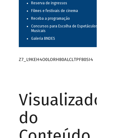
Reserva de ingressos
Filmes e festivais de cinema
Receba a programação
Concursos para Escolha de Espetáculos
Musicais
Galeria BNDES
Z7_L9KEH4O0LORH80ALCLTPF80SI4
Visualizador
do
Conteúdo