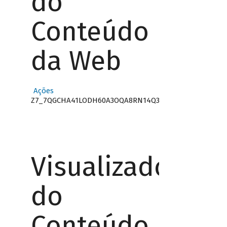
do
Conteúdo
da Web
Ações
Z7_7QGCHA41LODH60A3OQA8RN14Q3
Visualizador
do
Conteúdo