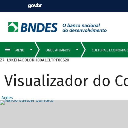
Z7_L9KEH4O0LORH80ALCLTPF80S20
Visualizador do 
Ações
Destaques Prin