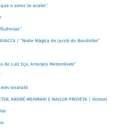
que o amor se acabe”
O
fluências”
VACCA / “Noite Mágica de Jacob do Bandolim”
 de Luiz Eça, Arranjos Memoráveis”
”
més Gnatalli
ER, ANDRÉ MEHMARI E NAILOR PROVETA / Dorival
ira
os