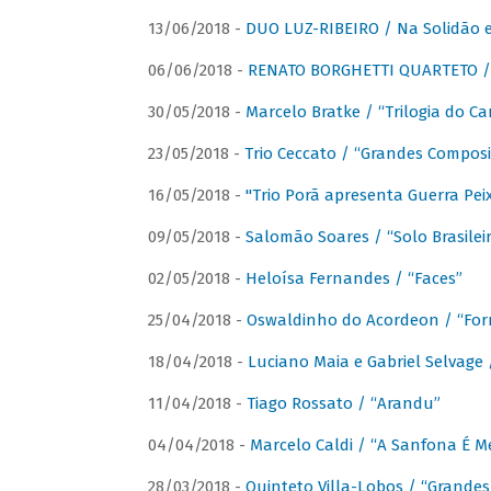
13/06/2018 -
DUO LUZ-RIBEIRO / Na Solidão e
06/06/2018 -
RENATO BORGHETTI QUARTETO / 
30/05/2018 -
Marcelo Bratke / “Trilogia do Ca
23/05/2018 -
Trio Ceccato / “Grandes Composi
16/05/2018 -
"Trio Porã apresenta Guerra Pe
09/05/2018 -
Salomão Soares / “Solo Brasilei
02/05/2018 -
Heloísa Fernandes / “Faces”
25/04/2018 -
Oswaldinho do Acordeon / “Forr
18/04/2018 -
Luciano Maia e Gabriel Selvage 
11/04/2018 -
Tiago Rossato / “Arandu”
04/04/2018 -
Marcelo Caldi / “A Sanfona É 
28/03/2018 -
Quinteto Villa-Lobos / “Grande