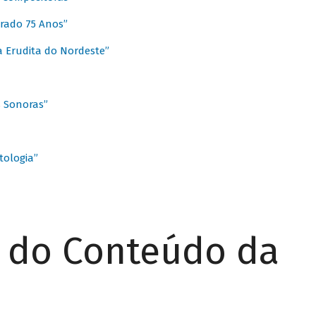
rado 75 Anos”
 Erudita do Nordeste”
s Sonoras”
ologia”
r do Conteúdo da