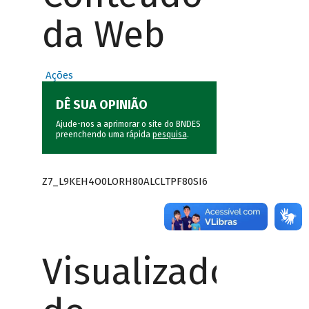
da Web
Ações
DÊ SUA OPINIÃO
Ajude-nos a aprimorar o site do BNDES
preenchendo uma rápida
pesquisa
.
Z7_L9KEH4O0LORH80ALCLTPF80SI6
Visualizador