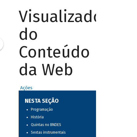
Visualizador
do
Conteúdo
da Web
Ações
NESTA SEÇÃO
Programação
História
Quintas no BNDES
Sextas instrumentais