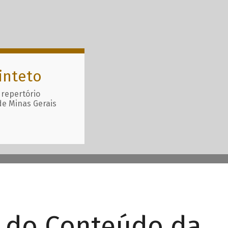
inteto
 repertório
de Minas Gerais
r do Conteúdo da