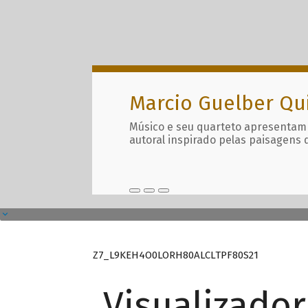
Marcio Guelber Qu
Músico e seu quarteto apresentam
autoral inspirado pelas paisagens 
Z7_L9KEH4O0LORH80ALCLTPF80S21
Visualizado