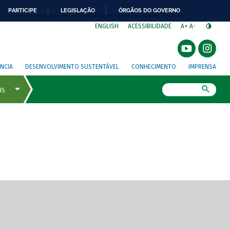
PARTICIPE
LEGISLAÇÃO
ÓRGÃOS DO GOVERNO
⁣
ENGLISH
ACESSIBILIDADE
A+
A-
NCIA
DESENVOLVIMENTO SUSTENTÁVEL
CONHECIMENTO
IMPRENSA
Busca
gem de tela