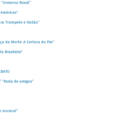
Universo Brasil”
 Américas”
ra Trompete e Violão”
a da Morte: A Certeza do Fim”
a Brasileira"
EBATO
 “Roda de amigos”
 musical”