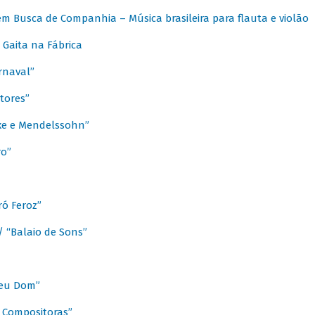
m Busca de Companhia – Música brasileira para flauta e violão
Gaita na Fábrica
rnaval”
tores”
ixe e Mendelssohn”
ro”
ó Feroz”
/ “Balaio de Sons”
Meu Dom”
s Compositoras”