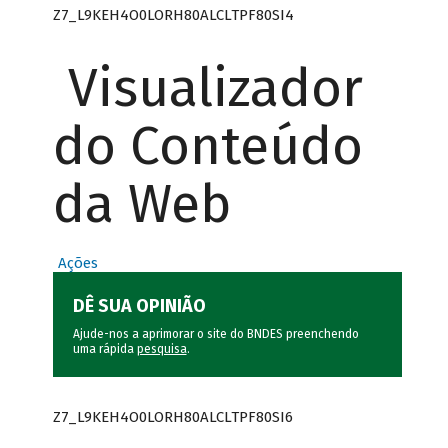
Z7_L9KEH4O0LORH80ALCLTPF80SI4
Visualizador
do Conteúdo
da Web
Ações
DÊ SUA OPINIÃO
Ajude-nos a aprimorar o site do BNDES preenchendo
uma rápida
pesquisa
.
Z7_L9KEH4O0LORH80ALCLTPF80SI6