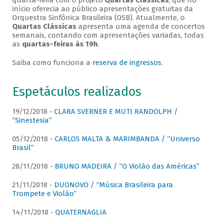
quarta-feira com o projeto
Quartas Clássicas
, que no
início oferecia ao público apresentações gratuitas da
Orquestra Sinfônica Brasileira (OSB). Atualmente, o
Quartas Clássicas
apresenta uma agenda de concertos
semanais, contando com apresentações variadas, todas
as
quartas-feiras às 19h
.
Saiba como funciona a
reserva de ingressos
.
Espetáculos realizados
19/12/2018 -
CLARA SVERNER E MUTI RANDOLPH /
“Sinestesia”
05/12/2018 -
CARLOS MALTA & MARIMBANDA / “Universo
Brasil”
28/11/2018 -
BRUNO MADEIRA / “O Violão das Américas”
21/11/2018 -
DUONOVO / “Música Brasileira para
Trompete e Violão”
14/11/2018 -
QUATERNAGLIA