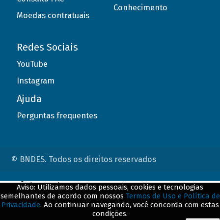
Conhecimento
Moedas contratuais
Redes Sociais
YouTube
Instagram
Ajuda
Perguntas frequentes
© BNDES. Todos os direitos reservados
ConteÃºdo complementar
Aviso: Utilizamos dados pessoais, cookies e tecnologias
semelhantes de acordo com nossos
Termos de Uso e Política de
${title}
${badge}
Privacidade
. Ao continuar navegando, você concorda com estas
condições.
${loading}