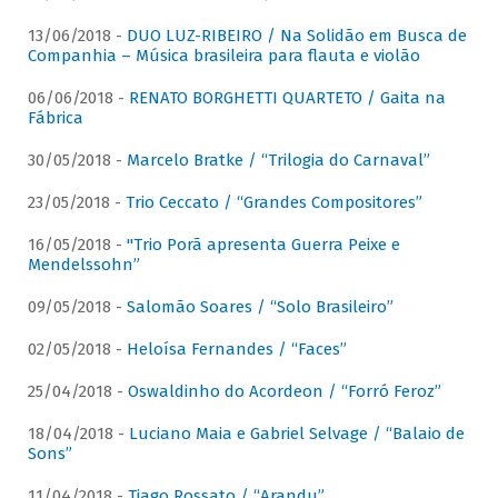
13/06/2018 -
DUO LUZ-RIBEIRO / Na Solidão em Busca de
Companhia – Música brasileira para flauta e violão
06/06/2018 -
RENATO BORGHETTI QUARTETO / Gaita na
Fábrica
30/05/2018 -
Marcelo Bratke / “Trilogia do Carnaval”
23/05/2018 -
Trio Ceccato / “Grandes Compositores”
16/05/2018 -
"Trio Porã apresenta Guerra Peixe e
Mendelssohn”
09/05/2018 -
Salomão Soares / “Solo Brasileiro”
02/05/2018 -
Heloísa Fernandes / “Faces”
25/04/2018 -
Oswaldinho do Acordeon / “Forró Feroz”
18/04/2018 -
Luciano Maia e Gabriel Selvage / “Balaio de
Sons”
11/04/2018 -
Tiago Rossato / “Arandu”