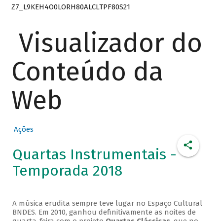
Z7_L9KEH4O0LORH80ALCLTPF80S21
Visualizador do
Conteúdo da
Web
Ações
Quartas Instrumentais -
Temporada 2018
A música erudita sempre teve lugar no Espaço Cultural
BNDES. Em 2010, ganhou definitivamente as noites de