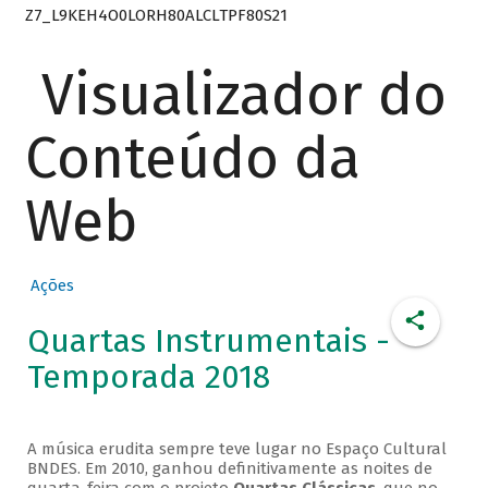
Z7_L9KEH4O0LORH80ALCLTPF80S21
Visualizador do
Conteúdo da
Web
Ações
Quartas Instrumentais -
Temporada 2018
A música erudita sempre teve lugar no Espaço Cultural
BNDES. Em 2010, ganhou definitivamente as noites de