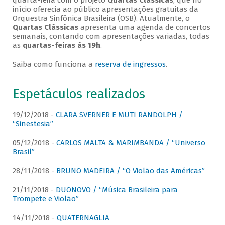
quarta-feira com o projeto
Quartas Clássicas
, que no
início oferecia ao público apresentações gratuitas da
Orquestra Sinfônica Brasileira (OSB). Atualmente, o
Quartas Clássicas
apresenta uma agenda de concertos
semanais, contando com apresentações variadas, todas
as
quartas-feiras às 19h
.
Saiba como funciona a
reserva de ingressos
.
Espetáculos realizados
19/12/2018 -
CLARA SVERNER E MUTI RANDOLPH /
“Sinestesia”
05/12/2018 -
CARLOS MALTA & MARIMBANDA / “Universo
Brasil”
28/11/2018 -
BRUNO MADEIRA / “O Violão das Américas”
21/11/2018 -
DUONOVO / “Música Brasileira para
Trompete e Violão”
14/11/2018 -
QUATERNAGLIA