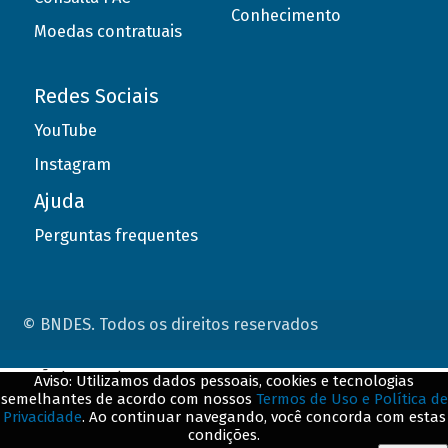
Conhecimento
Moedas contratuais
Redes Sociais
YouTube
Instagram
Ajuda
Perguntas frequentes
© BNDES. Todos os direitos reservados
ConteÃºdo complementar
Aviso: Utilizamos dados pessoais, cookies e tecnologias
semelhantes de acordo com nossos
Termos de Uso e Política de
${title}
${badge}
Privacidade
. Ao continuar navegando, você concorda com estas
condições.
${loading}