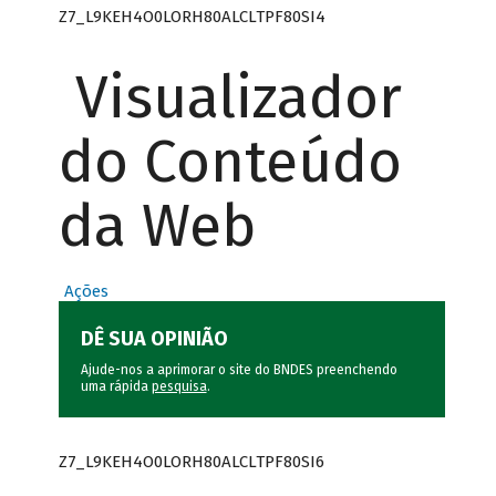
Z7_L9KEH4O0LORH80ALCLTPF80SI4
Visualizador
do Conteúdo
da Web
Ações
DÊ SUA OPINIÃO
Ajude-nos a aprimorar o site do BNDES preenchendo
uma rápida
pesquisa
.
Z7_L9KEH4O0LORH80ALCLTPF80SI6