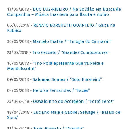
13/06/2018 -
DUO LUZ-RIBEIRO / Na Solidão em Busca de
Companhia – Música brasileira para flauta e violão
06/06/2018 -
RENATO BORGHETTI QUARTETO / Gaita na
Fábrica
30/05/2018 -
Marcelo Bratke / “Trilogia do Carnaval”
23/05/2018 -
Trio Ceccato / “Grandes Compositores”
16/05/2018 -
"Trio Porã apresenta Guerra Peixe e
Mendelssohn”
09/05/2018 -
Salomão Soares / “Solo Brasileiro”
02/05/2018 -
Heloísa Fernandes / “Faces”
25/04/2018 -
Oswaldinho do Acordeon / “Forró Feroz”
18/04/2018 -
Luciano Maia e Gabriel Selvage / “Balaio de
Sons”
11/04/2018 -
Tiago Rossato / “Arandu”