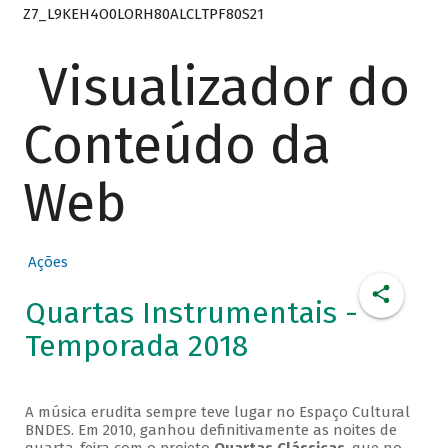
Z7_L9KEH4O0LORH80ALCLTPF80S21
Visualizador do
Conteúdo da
Web
Ações
Quartas Instrumentais -
Temporada 2018
A música erudita sempre teve lugar no Espaço Cultural
BNDES. Em 2010, ganhou definitivamente as noites de