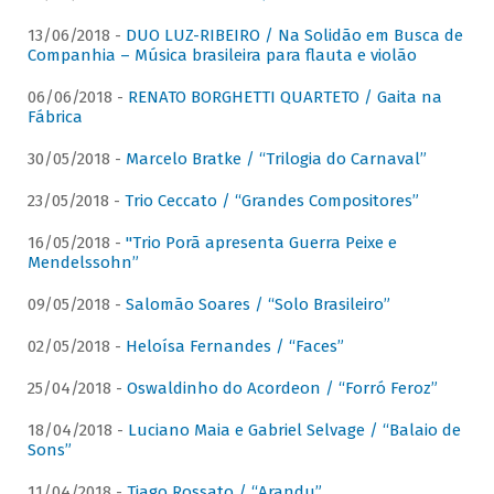
13/06/2018 -
DUO LUZ-RIBEIRO / Na Solidão em Busca de
Companhia – Música brasileira para flauta e violão
06/06/2018 -
RENATO BORGHETTI QUARTETO / Gaita na
Fábrica
30/05/2018 -
Marcelo Bratke / “Trilogia do Carnaval”
23/05/2018 -
Trio Ceccato / “Grandes Compositores”
16/05/2018 -
"Trio Porã apresenta Guerra Peixe e
Mendelssohn”
09/05/2018 -
Salomão Soares / “Solo Brasileiro”
02/05/2018 -
Heloísa Fernandes / “Faces”
25/04/2018 -
Oswaldinho do Acordeon / “Forró Feroz”
18/04/2018 -
Luciano Maia e Gabriel Selvage / “Balaio de
Sons”
11/04/2018 -
Tiago Rossato / “Arandu”