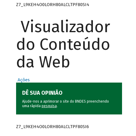
Z7_L9KEH4O0LORH80ALCLTPF80SI4
Visualizador
do Conteúdo
da Web
Ações
DÊ SUA OPINIÃO
Ajude-nos a aprimorar o site do BNDES preenchendo
uma rápida
pesquisa
.
Z7_L9KEH4O0LORH80ALCLTPF80SI6