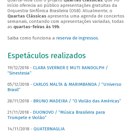
quarta-feira com o projeto
Quartas Clássicas
, que no
início oferecia ao público apresentações gratuitas da
Orquestra Sinfônica Brasileira (OSB). Atualmente, o
Quartas Clássicas
apresenta uma agenda de concertos
semanais, contando com apresentações variadas, todas
as
quartas-feiras às 19h
.
Saiba como funciona a
reserva de ingressos
.
Espetáculos realizados
19/12/2018 -
CLARA SVERNER E MUTI RANDOLPH /
“Sinestesia”
05/12/2018 -
CARLOS MALTA & MARIMBANDA / “Universo
Brasil”
28/11/2018 -
BRUNO MADEIRA / “O Violão das Américas”
21/11/2018 -
DUONOVO / “Música Brasileira para
Trompete e Violão”
14/11/2018 -
QUATERNAGLIA