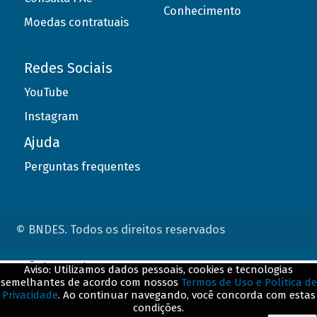
Conhecimento
Moedas contratuais
Redes Sociais
YouTube
Instagram
Ajuda
Perguntas frequentes
© BNDES. Todos os direitos reservados
ConteÃºdo complementar
Aviso: Utilizamos dados pessoais, cookies e tecnologias
semelhantes de acordo com nossos
Termos de Uso e Política de
${title}
${badge}
Privacidade
. Ao continuar navegando, você concorda com estas
condições.
${loading}