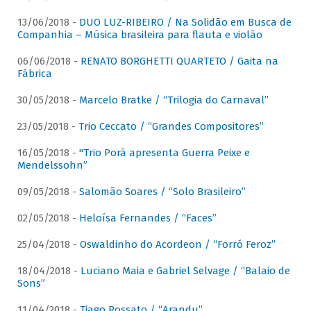
13/06/2018 -
DUO LUZ-RIBEIRO / Na Solidão em Busca de
Companhia – Música brasileira para flauta e violão
06/06/2018 -
RENATO BORGHETTI QUARTETO / Gaita na
Fábrica
30/05/2018 -
Marcelo Bratke / “Trilogia do Carnaval”
23/05/2018 -
Trio Ceccato / “Grandes Compositores”
16/05/2018 -
"Trio Porã apresenta Guerra Peixe e
Mendelssohn”
09/05/2018 -
Salomão Soares / “Solo Brasileiro”
02/05/2018 -
Heloísa Fernandes / “Faces”
25/04/2018 -
Oswaldinho do Acordeon / “Forró Feroz”
18/04/2018 -
Luciano Maia e Gabriel Selvage / “Balaio de
Sons”
11/04/2018 -
Tiago Rossato / “Arandu”