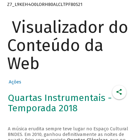
Z7_L9KEH4O0LORH80ALCLTPF80S21
Visualizador do
Conteúdo da
Web
Ações
Quartas Instrumentais -
Temporada 2018
A música erudita sempre teve lugar no Espaço Cultural
BNDES. Em 2010, ganhou definitivamente as noites de