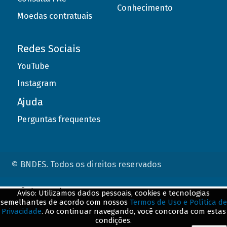
Conhecimento
Moedas contratuais
Redes Sociais
YouTube
Instagram
Ajuda
Perguntas frequentes
© BNDES. Todos os direitos reservados
ConteÃºdo complementar
Aviso: Utilizamos dados pessoais, cookies e tecnologias
semelhantes de acordo com nossos
Termos de Uso e Política de
${title}
${badge}
Privacidade
. Ao continuar navegando, você concorda com estas
condições.
${loading}