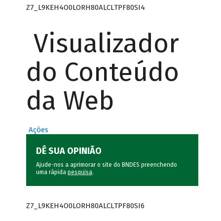
Z7_L9KEH4O0LORH80ALCLTPF80SI4
Visualizador
do Conteúdo
da Web
Ações
DÊ SUA OPINIÃO
Ajude-nos a aprimorar o site do BNDES preenchendo
uma rápida
pesquisa
.
Z7_L9KEH4O0LORH80ALCLTPF80SI6