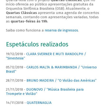
quarta-feira com o projeto
Quartas Clássicas
, que no
início oferecia ao público apresentações gratuitas da
Orquestra Sinfônica Brasileira (OSB). Atualmente, o
Quartas Clássicas
apresenta uma agenda de concertos
semanais, contando com apresentações variadas, todas
as
quartas-feiras às 19h
.
Saiba como funciona a
reserva de ingressos
.
Espetáculos realizados
19/12/2018 -
CLARA SVERNER E MUTI RANDOLPH /
“Sinestesia”
05/12/2018 -
CARLOS MALTA & MARIMBANDA / “Universo
Brasil”
28/11/2018 -
BRUNO MADEIRA / “O Violão das Américas”
21/11/2018 -
DUONOVO / “Música Brasileira para
Trompete e Violão”
14/11/2018 -
QUATERNAGLIA