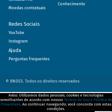
Conhecimento
Moedas contratuais
Redes Sociais
YouTube
Instagram
Ajuda
Perguntas frequentes
© BNDES. Todos os direitos reservados
ConteÃºdo complementar
Aviso: Utilizamos dados pessoais, cookies e tecnologias
semelhantes de acordo com nossos
Termos de Uso e Política de
${title}
${badge}
Privacidade
. Ao continuar navegando, você concorda com estas
condições.
${loading}