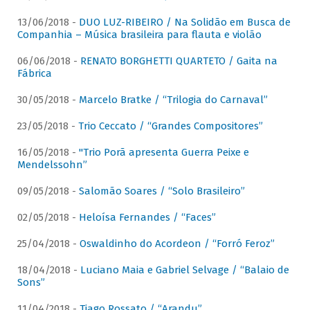
13/06/2018 -
DUO LUZ-RIBEIRO / Na Solidão em Busca de
Companhia – Música brasileira para flauta e violão
06/06/2018 -
RENATO BORGHETTI QUARTETO / Gaita na
Fábrica
30/05/2018 -
Marcelo Bratke / “Trilogia do Carnaval”
23/05/2018 -
Trio Ceccato / “Grandes Compositores”
16/05/2018 -
"Trio Porã apresenta Guerra Peixe e
Mendelssohn”
09/05/2018 -
Salomão Soares / “Solo Brasileiro”
02/05/2018 -
Heloísa Fernandes / “Faces”
25/04/2018 -
Oswaldinho do Acordeon / “Forró Feroz”
18/04/2018 -
Luciano Maia e Gabriel Selvage / “Balaio de
Sons”
11/04/2018 -
Tiago Rossato / “Arandu”