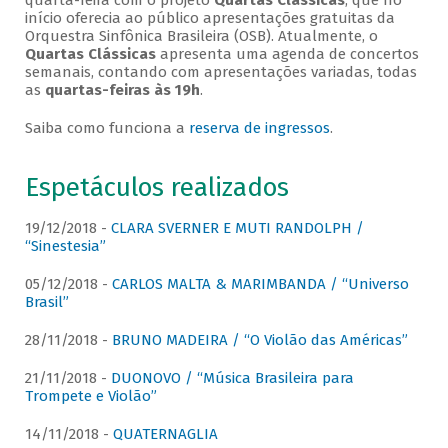
quarta-feira com o projeto
Quartas Clássicas
, que no
início oferecia ao público apresentações gratuitas da
Orquestra Sinfônica Brasileira (OSB). Atualmente, o
Quartas Clássicas
apresenta uma agenda de concertos
semanais, contando com apresentações variadas, todas
as
quartas-feiras às 19h
.
Saiba como funciona a
reserva de ingressos
.
Espetáculos realizados
19/12/2018 -
CLARA SVERNER E MUTI RANDOLPH /
“Sinestesia”
05/12/2018 -
CARLOS MALTA & MARIMBANDA / “Universo
Brasil”
28/11/2018 -
BRUNO MADEIRA / “O Violão das Américas”
21/11/2018 -
DUONOVO / “Música Brasileira para
Trompete e Violão”
14/11/2018 -
QUATERNAGLIA