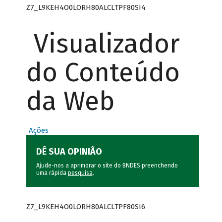
Z7_L9KEH4O0LORH80ALCLTPF80SI4
Visualizador
do Conteúdo
da Web
Ações
DÊ SUA OPINIÃO
Ajude-nos a aprimorar o site do BNDES preenchendo
uma rápida
pesquisa
.
Z7_L9KEH4O0LORH80ALCLTPF80SI6