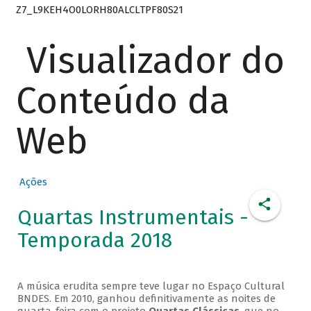
Z7_L9KEH4O0LORH80ALCLTPF80S21
Visualizador do
Conteúdo da
Web
Ações
Quartas Instrumentais -
Temporada 2018
A música erudita sempre teve lugar no Espaço Cultural
BNDES. Em 2010, ganhou definitivamente as noites de