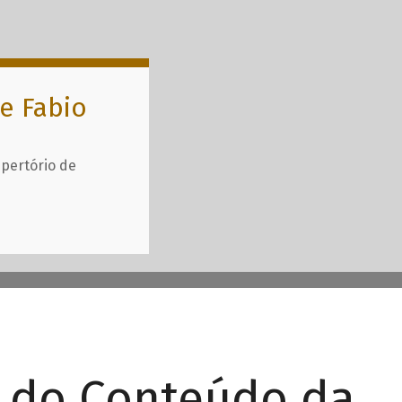
e Fabio
epertório de
r do Conteúdo da