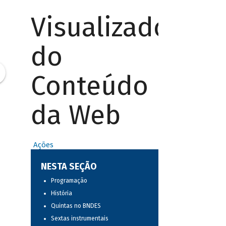
Visualizador
do
Conteúdo
da Web
Ações
NESTA SEÇÃO
Programação
História
Quintas no BNDES
Sextas instrumentais