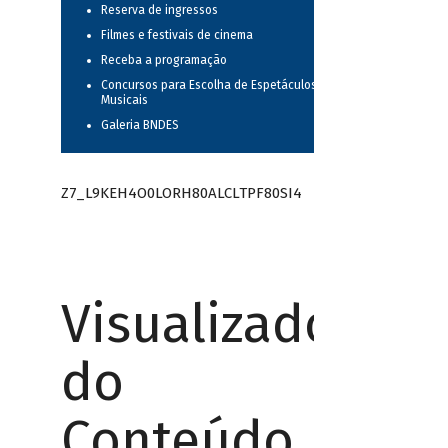
Reserva de ingressos
Filmes e festivais de cinema
Receba a programação
Concursos para Escolha de Espetáculos
Musicais
Galeria BNDES
Z7_L9KEH4O0LORH80ALCLTPF80SI4
Visualizador
do
Conteúdo