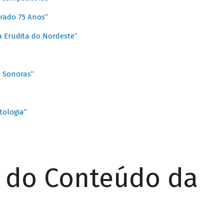
rado 75 Anos”
 Erudita do Nordeste”
s Sonoras”
ologia”
r do Conteúdo da