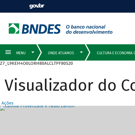
Z7_L9KEH4O0LORH80ALCLTPF80S20
Visualizador do 
Ações
Destaques Prin