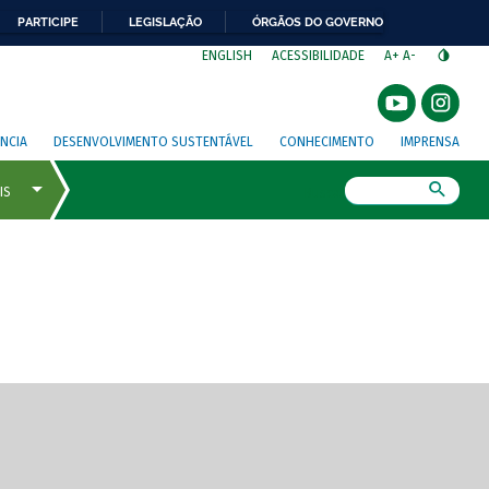
PARTICIPE
LEGISLAÇÃO
ÓRGÃOS DO GOVERNO
⁣
ENGLISH
ACESSIBILIDADE
A+
A-
NCIA
DESENVOLVIMENTO SUSTENTÁVEL
CONHECIMENTO
IMPRENSA
Busca
gem de tela