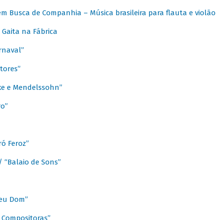
m Busca de Companhia – Música brasileira para flauta e violão
Gaita na Fábrica
rnaval”
tores”
ixe e Mendelssohn”
ro”
ó Feroz”
/ “Balaio de Sons”
Meu Dom”
s Compositoras”