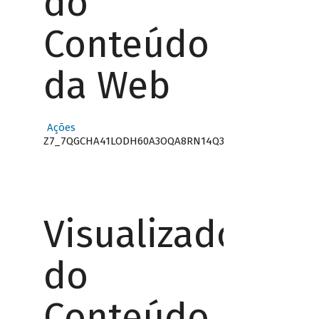
do
Conteúdo
da Web
Ações
Z7_7QGCHA41LODH60A3OQA8RN14Q3
Visualizador
do
Conteúdo