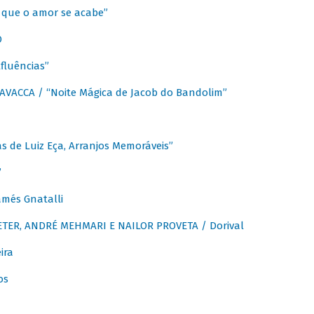
que o amor se acabe”
O
fluências”
VACCA / “Noite Mágica de Jacob do Bandolim”
 de Luiz Eça, Arranjos Memoráveis”
”
més Gnatalli
ER, ANDRÉ MEHMARI E NAILOR PROVETA / Dorival
ira
os