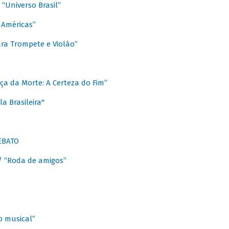
Universo Brasil”
 Américas”
ra Trompete e Violão”
a da Morte: A Certeza do Fim”
a Brasileira"
EBATO
 “Roda de amigos”
 musical”