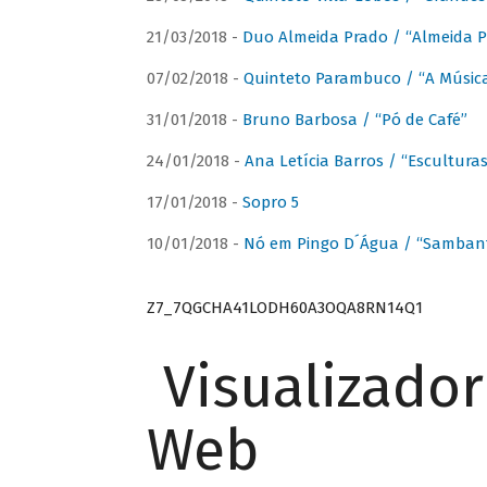
21/03/2018 -
Duo Almeida Prado / “Almeida P
07/02/2018 -
Quinteto Parambuco / “A Música
31/01/2018 -
Bruno Barbosa / “Pó de Café”
24/01/2018 -
Ana Letícia Barros / “Escultura
17/01/2018 -
Sopro 5
10/01/2018 -
Nó em Pingo D´Água / “Sambant
Z7_7QGCHA41LODH60A3OQA8RN14Q1
Visualizado
Web