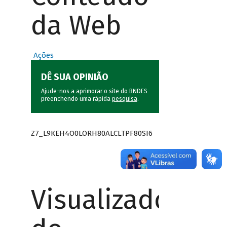
da Web
Ações
DÊ SUA OPINIÃO
Ajude-nos a aprimorar o site do BNDES
preenchendo uma rápida
pesquisa
.
Z7_L9KEH4O0LORH80ALCLTPF80SI6
Visualizador