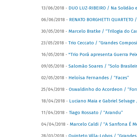
13/06/2018 -
DUO LUZ-RIBEIRO / Na Solidão e
06/06/2018 -
RENATO BORGHETTI QUARTETO / 
30/05/2018 -
Marcelo Bratke / “Trilogia do Ca
23/05/2018 -
Trio Ceccato / “Grandes Composi
16/05/2018 -
"Trio Porã apresenta Guerra Pe
09/05/2018 -
Salomão Soares / “Solo Brasilei
02/05/2018 -
Heloísa Fernandes / “Faces”
25/04/2018 -
Oswaldinho do Acordeon / “Forr
18/04/2018 -
Luciano Maia e Gabriel Selvage 
11/04/2018 -
Tiago Rossato / “Arandu”
04/04/2018 -
Marcelo Caldi / “A Sanfona É 
28/03/2018 -
Quinteto Villa-Lobos / “Grande