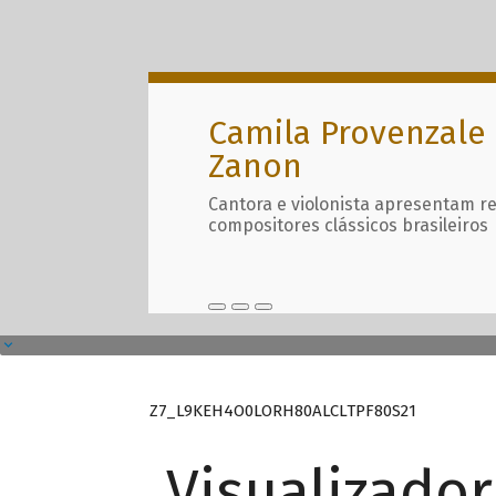
Camila Provenzale 
Zanon
Cantora e violonista apresentam r
compositores clássicos brasileiros
Z7_L9KEH4O0LORH80ALCLTPF80S21
Visualizado