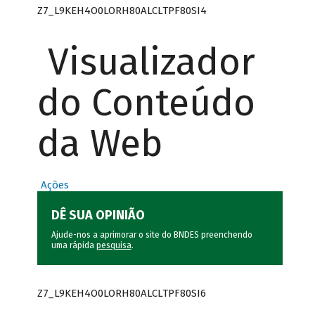
Z7_L9KEH4O0LORH80ALCLTPF80SI4
Visualizador
do Conteúdo
da Web
Ações
DÊ SUA OPINIÃO
Ajude-nos a aprimorar o site do BNDES preenchendo
uma rápida
pesquisa
.
Z7_L9KEH4O0LORH80ALCLTPF80SI6