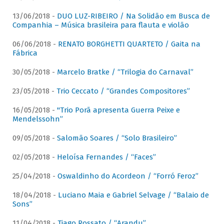
13/06/2018 -
DUO LUZ-RIBEIRO / Na Solidão em Busca de
Companhia – Música brasileira para flauta e violão
06/06/2018 -
RENATO BORGHETTI QUARTETO / Gaita na
Fábrica
30/05/2018 -
Marcelo Bratke / “Trilogia do Carnaval”
23/05/2018 -
Trio Ceccato / “Grandes Compositores”
16/05/2018 -
"Trio Porã apresenta Guerra Peixe e
Mendelssohn”
09/05/2018 -
Salomão Soares / “Solo Brasileiro”
02/05/2018 -
Heloísa Fernandes / “Faces”
25/04/2018 -
Oswaldinho do Acordeon / “Forró Feroz”
18/04/2018 -
Luciano Maia e Gabriel Selvage / “Balaio de
Sons”
11/04/2018 -
Tiago Rossato / “Arandu”