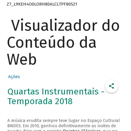
Z7_L9KEH4O0LORH80ALCLTPF80S21
Visualizador do
Conteúdo da
Web
Ações
Quartas Instrumentais -
Temporada 2018
A música erudita sempre teve lugar no Espaço Cultural
BNDES. Em 2010, ganhou definitivamente as noites de