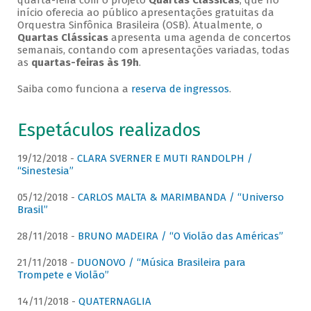
quarta-feira com o projeto
Quartas Clássicas
, que no
início oferecia ao público apresentações gratuitas da
Orquestra Sinfônica Brasileira (OSB). Atualmente, o
Quartas Clássicas
apresenta uma agenda de concertos
semanais, contando com apresentações variadas, todas
as
quartas-feiras às 19h
.
Saiba como funciona a
reserva de ingressos
.
Espetáculos realizados
19/12/2018 -
CLARA SVERNER E MUTI RANDOLPH /
“Sinestesia”
05/12/2018 -
CARLOS MALTA & MARIMBANDA / “Universo
Brasil”
28/11/2018 -
BRUNO MADEIRA / “O Violão das Américas”
21/11/2018 -
DUONOVO / “Música Brasileira para
Trompete e Violão”
14/11/2018 -
QUATERNAGLIA