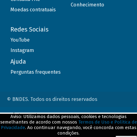
Conhecimento
Moedas contratuais
Redes Sociais
YouTube
Instagram
Ajuda
Perguntas frequentes
© BNDES. Todos os direitos reservados
ConteÃºdo complementar
Aviso: Utilizamos dados pessoais, cookies e tecnologias
semelhantes de acordo com nossos
Termos de Uso e Política de
${title}
${badge}
Privacidade
. Ao continuar navegando, você concorda com estas
condições.
${loading}