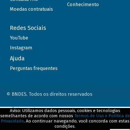
Conhecimento
Moedas contratuais
Redes Sociais
YouTube
Instagram
Ajuda
Perguntas frequentes
© BNDES. Todos os direitos reservados
ConteÃºdo complementar
Aviso: Utilizamos dados pessoais, cookies e tecnologias
semelhantes de acordo com nossos
Termos de Uso e Política de
${title}
${badge}
Privacidade
. Ao continuar navegando, você concorda com estas
condições.
${loading}