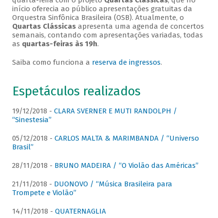
quarta-feira com o projeto
Quartas Clássicas
, que no
início oferecia ao público apresentações gratuitas da
Orquestra Sinfônica Brasileira (OSB). Atualmente, o
Quartas Clássicas
apresenta uma agenda de concertos
semanais, contando com apresentações variadas, todas
as
quartas-feiras às 19h
.
Saiba como funciona a
reserva de ingressos
.
Espetáculos realizados
19/12/2018 -
CLARA SVERNER E MUTI RANDOLPH /
“Sinestesia”
05/12/2018 -
CARLOS MALTA & MARIMBANDA / “Universo
Brasil”
28/11/2018 -
BRUNO MADEIRA / “O Violão das Américas”
21/11/2018 -
DUONOVO / “Música Brasileira para
Trompete e Violão”
14/11/2018 -
QUATERNAGLIA