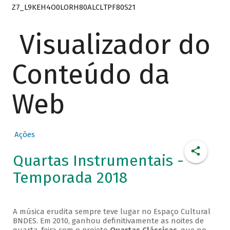
Z7_L9KEH4O0LORH80ALCLTPF80S21
Visualizador do
Conteúdo da
Web
Ações
Quartas Instrumentais -
Temporada 2018
A música erudita sempre teve lugar no Espaço Cultural
BNDES. Em 2010, ganhou definitivamente as noites de