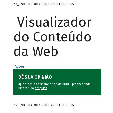
Z7_L9KEH4O0LORH80ALCLTPF80SI4
Visualizador
do Conteúdo
da Web
Ações
DÊ SUA OPINIÃO
Ajude-nos a aprimorar o site do BNDES preenchendo
uma rápida
pesquisa
.
Z7_L9KEH4O0LORH80ALCLTPF80SI6