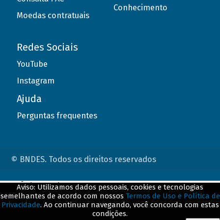
Conhecimento
Moedas contratuais
Redes Sociais
YouTube
Instagram
Ajuda
Perguntas frequentes
© BNDES. Todos os direitos reservados
ConteÃºdo complementar
Aviso: Utilizamos dados pessoais, cookies e tecnologias
semelhantes de acordo com nossos
Termos de Uso e Política de
${title}
${badge}
Privacidade
. Ao continuar navegando, você concorda com estas
condições.
${loading}