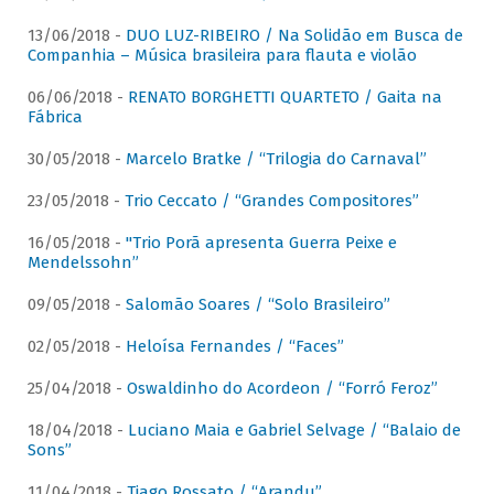
13/06/2018 -
DUO LUZ-RIBEIRO / Na Solidão em Busca de
Companhia – Música brasileira para flauta e violão
06/06/2018 -
RENATO BORGHETTI QUARTETO / Gaita na
Fábrica
30/05/2018 -
Marcelo Bratke / “Trilogia do Carnaval”
23/05/2018 -
Trio Ceccato / “Grandes Compositores”
16/05/2018 -
"Trio Porã apresenta Guerra Peixe e
Mendelssohn”
09/05/2018 -
Salomão Soares / “Solo Brasileiro”
02/05/2018 -
Heloísa Fernandes / “Faces”
25/04/2018 -
Oswaldinho do Acordeon / “Forró Feroz”
18/04/2018 -
Luciano Maia e Gabriel Selvage / “Balaio de
Sons”
11/04/2018 -
Tiago Rossato / “Arandu”