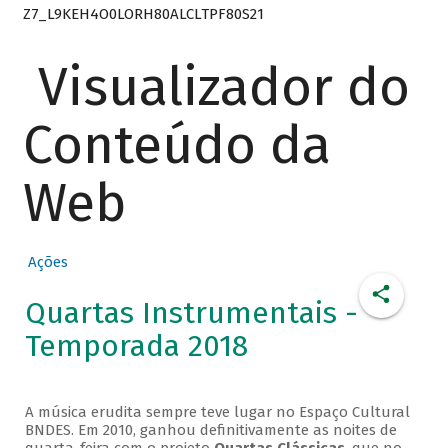
Z7_L9KEH4O0LORH80ALCLTPF80S21
Visualizador do
Conteúdo da
Web
Ações
Quartas Instrumentais -
Temporada 2018
A música erudita sempre teve lugar no Espaço Cultural
BNDES. Em 2010, ganhou definitivamente as noites de