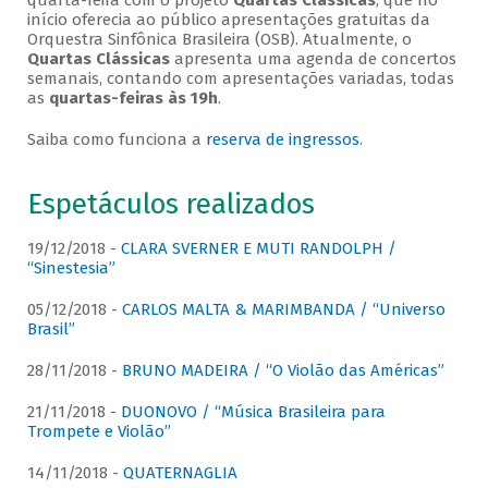
quarta-feira com o projeto
Quartas Clássicas
, que no
início oferecia ao público apresentações gratuitas da
Orquestra Sinfônica Brasileira (OSB). Atualmente, o
Quartas Clássicas
apresenta uma agenda de concertos
semanais, contando com apresentações variadas, todas
as
quartas-feiras às 19h
.
Saiba como funciona a
reserva de ingressos
.
Espetáculos realizados
19/12/2018 -
CLARA SVERNER E MUTI RANDOLPH /
“Sinestesia”
05/12/2018 -
CARLOS MALTA & MARIMBANDA / “Universo
Brasil”
28/11/2018 -
BRUNO MADEIRA / “O Violão das Américas”
21/11/2018 -
DUONOVO / “Música Brasileira para
Trompete e Violão”
14/11/2018 -
QUATERNAGLIA