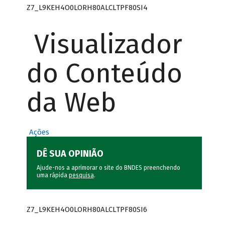
Z7_L9KEH4O0LORH80ALCLTPF80SI4
Visualizador
do Conteúdo
da Web
Ações
DÊ SUA OPINIÃO
Ajude-nos a aprimorar o site do BNDES preenchendo
uma rápida
pesquisa
.
Z7_L9KEH4O0LORH80ALCLTPF80SI6