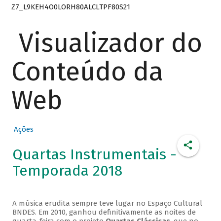
Z7_L9KEH4O0LORH80ALCLTPF80S21
Visualizador do
Conteúdo da
Web
Ações
Quartas Instrumentais -
Temporada 2018
A música erudita sempre teve lugar no Espaço Cultural
BNDES. Em 2010, ganhou definitivamente as noites de