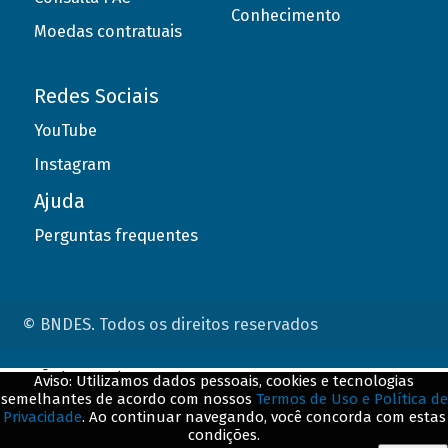
Conhecimento
Moedas contratuais
Redes Sociais
YouTube
Instagram
Ajuda
Perguntas frequentes
© BNDES. Todos os direitos reservados
ConteÃºdo complementar
Aviso: Utilizamos dados pessoais, cookies e tecnologias
semelhantes de acordo com nossos
Termos de Uso e Política de
${title}
${badge}
Privacidade
. Ao continuar navegando, você concorda com estas
condições.
${loading}