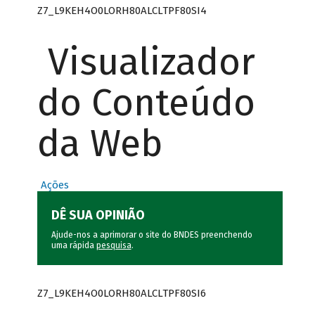
Z7_L9KEH4O0LORH80ALCLTPF80SI4
Visualizador
do Conteúdo
da Web
Ações
DÊ SUA OPINIÃO
Ajude-nos a aprimorar o site do BNDES preenchendo
uma rápida
pesquisa
.
Z7_L9KEH4O0LORH80ALCLTPF80SI6