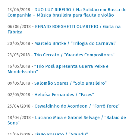
13/06/2018 -
DUO LUZ-RIBEIRO / Na Solidão em Busca de
Companhia – Música brasileira para flauta e violão
06/06/2018 -
RENATO BORGHETTI QUARTETO / Gaita na
Fábrica
30/05/2018 -
Marcelo Bratke / “Trilogia do Carnaval”
23/05/2018 -
Trio Ceccato / “Grandes Compositores”
16/05/2018 -
"Trio Porã apresenta Guerra Peixe e
Mendelssohn”
09/05/2018 -
Salomão Soares / “Solo Brasileiro”
02/05/2018 -
Heloísa Fernandes / “Faces”
25/04/2018 -
Oswaldinho do Acordeon / “Forró Feroz”
18/04/2018 -
Luciano Maia e Gabriel Selvage / “Balaio de
Sons”
11/04/2018 -
Tiago Rossato / “Arandu”