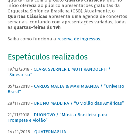
quarta-feira com o projeto
Quartas Clássicas
, que no
início oferecia ao público apresentações gratuitas da
Orquestra Sinfônica Brasileira (OSB). Atualmente, o
Quartas Clássicas
apresenta uma agenda de concertos
semanais, contando com apresentações variadas, todas
as
quartas-feiras às 19h
.
Saiba como funciona a
reserva de ingressos
.
Espetáculos realizados
19/12/2018 -
CLARA SVERNER E MUTI RANDOLPH /
“Sinestesia”
05/12/2018 -
CARLOS MALTA & MARIMBANDA / “Universo
Brasil”
28/11/2018 -
BRUNO MADEIRA / “O Violão das Américas”
21/11/2018 -
DUONOVO / “Música Brasileira para
Trompete e Violão”
14/11/2018 -
QUATERNAGLIA