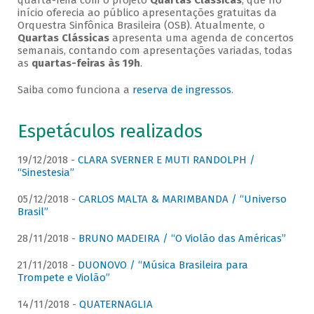
quarta-feira com o projeto
Quartas Clássicas
, que no
início oferecia ao público apresentações gratuitas da
Orquestra Sinfônica Brasileira (OSB). Atualmente, o
Quartas Clássicas
apresenta uma agenda de concertos
semanais, contando com apresentações variadas, todas
as
quartas-feiras às 19h
.
Saiba como funciona a
reserva de ingressos
.
Espetáculos realizados
19/12/2018 -
CLARA SVERNER E MUTI RANDOLPH /
“Sinestesia”
05/12/2018 -
CARLOS MALTA & MARIMBANDA / “Universo
Brasil”
28/11/2018 -
BRUNO MADEIRA / “O Violão das Américas”
21/11/2018 -
DUONOVO / “Música Brasileira para
Trompete e Violão”
14/11/2018 -
QUATERNAGLIA