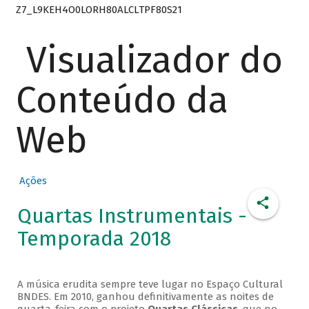
Z7_L9KEH4O0LORH80ALCLTPF80S21
Visualizador do
Conteúdo da
Web
Ações
Quartas Instrumentais -
Temporada 2018
A música erudita sempre teve lugar no Espaço Cultural
BNDES. Em 2010, ganhou definitivamente as noites de