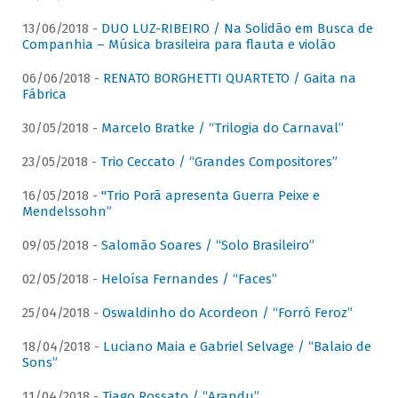
13/06/2018 -
DUO LUZ-RIBEIRO / Na Solidão em Busca de
Companhia – Música brasileira para flauta e violão
06/06/2018 -
RENATO BORGHETTI QUARTETO / Gaita na
Fábrica
30/05/2018 -
Marcelo Bratke / “Trilogia do Carnaval”
23/05/2018 -
Trio Ceccato / “Grandes Compositores”
16/05/2018 -
"Trio Porã apresenta Guerra Peixe e
Mendelssohn”
09/05/2018 -
Salomão Soares / “Solo Brasileiro”
02/05/2018 -
Heloísa Fernandes / “Faces”
25/04/2018 -
Oswaldinho do Acordeon / “Forró Feroz”
18/04/2018 -
Luciano Maia e Gabriel Selvage / “Balaio de
Sons”
11/04/2018 -
Tiago Rossato / “Arandu”