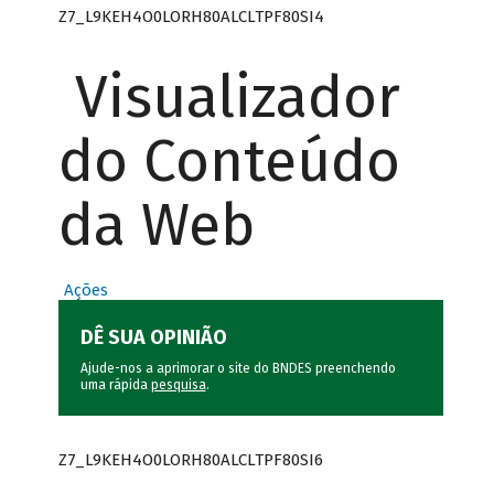
Z7_L9KEH4O0LORH80ALCLTPF80SI4
Visualizador
do Conteúdo
da Web
Ações
DÊ SUA OPINIÃO
Ajude-nos a aprimorar o site do BNDES preenchendo
uma rápida
pesquisa
.
Z7_L9KEH4O0LORH80ALCLTPF80SI6