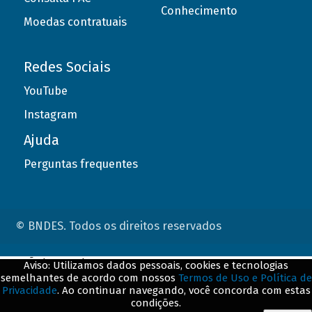
Conhecimento
Moedas contratuais
Redes Sociais
YouTube
Instagram
Ajuda
Perguntas frequentes
© BNDES. Todos os direitos reservados
ConteÃºdo complementar
Aviso: Utilizamos dados pessoais, cookies e tecnologias
semelhantes de acordo com nossos
Termos de Uso e Política de
${title}
${badge}
Privacidade
. Ao continuar navegando, você concorda com estas
condições.
${loading}