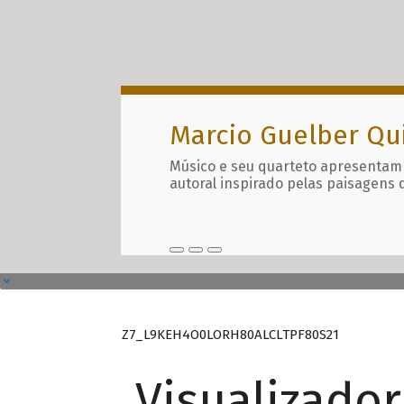
Marcio Guelber Qu
Músico e seu quarteto apresentam
autoral inspirado pelas paisagens 
Z7_L9KEH4O0LORH80ALCLTPF80S21
Visualizado