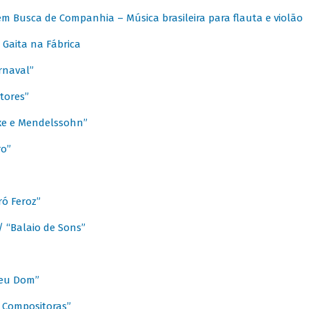
m Busca de Companhia – Música brasileira para flauta e violão
Gaita na Fábrica
rnaval”
tores”
ixe e Mendelssohn”
ro”
ó Feroz”
/ “Balaio de Sons”
Meu Dom”
s Compositoras”