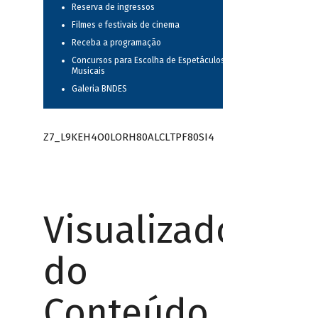
Reserva de ingressos
Filmes e festivais de cinema
Receba a programação
Concursos para Escolha de Espetáculos
Musicais
Galeria BNDES
Z7_L9KEH4O0LORH80ALCLTPF80SI4
Visualizador
do
Conteúdo