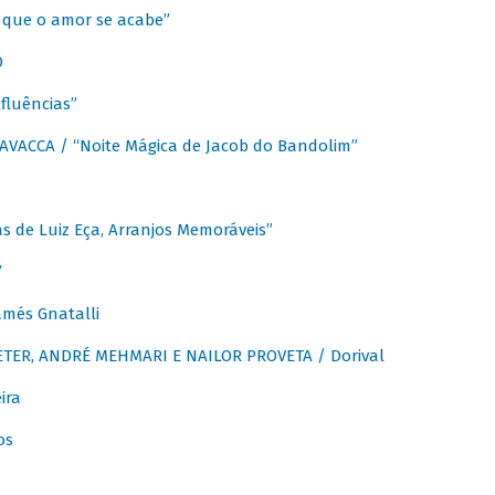
que o amor se acabe”
O
fluências”
VACCA / “Noite Mágica de Jacob do Bandolim”
 de Luiz Eça, Arranjos Memoráveis”
”
més Gnatalli
ER, ANDRÉ MEHMARI E NAILOR PROVETA / Dorival
ira
os