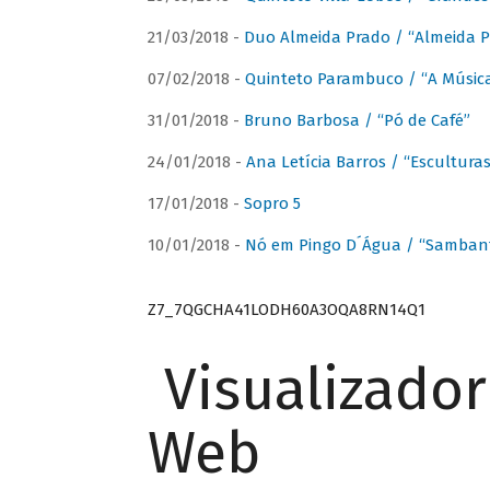
21/03/2018 -
Duo Almeida Prado / “Almeida P
07/02/2018 -
Quinteto Parambuco / “A Música
31/01/2018 -
Bruno Barbosa / “Pó de Café”
24/01/2018 -
Ana Letícia Barros / “Escultura
17/01/2018 -
Sopro 5
10/01/2018 -
Nó em Pingo D´Água / “Sambant
Z7_7QGCHA41LODH60A3OQA8RN14Q1
Visualizado
Web