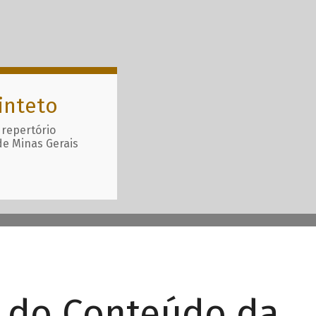
inteto
 repertório
de Minas Gerais
r do Conteúdo da