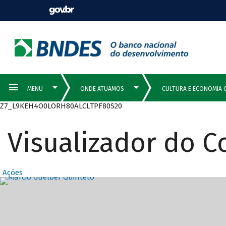
Z7_L9KEH4O0LORH80ALCLTPF80S20
Visualizador do 
Ações
Destaques Prin