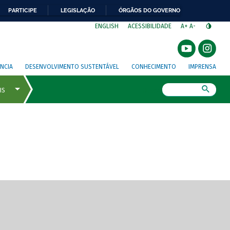
PARTICIPE
LEGISLAÇÃO
ÓRGÃOS DO GOVERNO
⁣
ENGLISH
ACESSIBILIDADE
A+
A-
NCIA
DESENVOLVIMENTO SUSTENTÁVEL
CONHECIMENTO
IMPRENSA
Busca
gem de tela